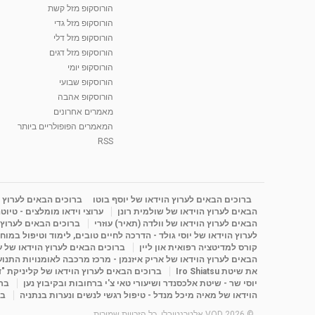
הורוסקופ מזל קשת
הורוסקופ מזל גדי
הורוסקופ מזל דלי
הורוסקופ מזל דגים
הורוסקופ יומי
הורוסקופ שבועי
הורוסקופ אהבה
מאמרים אחרונים
המאמרים הפופולריים ביותר
RSS
ברוכים הבאים לערוץ הוידאו של יוסף בוטו
ברוכים הבאים לערוץ ה
הבאים לערוץ הוידאו של שולמית רונן
ערוצי וידאו מומלצים - טיוט
הבאים לערוץ הוידאו של וולדה (תאיר) עוזרי
ברוכים הבאים לערוץ ה
לערוץ הוידאו של יוסי גולד - הדרכה לחיים טובים, לימוד וטיפול במוח
קורס למדיטציה רפואית און ליין
ברוכים הבאים לערוץ הוידאו של 
הבאים לערוץ הוידאו של אריק איזנמן - מרכז מרכבה לאומנויות התנועה 
את שיטת Iro Shiatsu
ברוכים הבאים לערוץ הוידאו של קליניקת "
יוסי שר - שיטת אלכסנדר ושיעורי טאי צ'י ברחובות ובקיבוץ נען
ברו
הוידאו של מאיה מיכל מנדל - טיפול רגשי לנשים ונערות בנתניה
בר
© 2026 VOD אלטרנטיבלי. כל הזכויות שמורות.