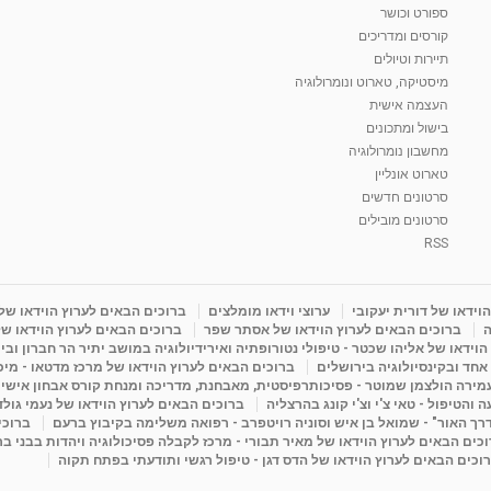
ספורט וכושר
קורסים ומדריכים
תיירות וטיולים
מיסטיקה, טארוט ונומרולוגיה
העצמה אישית
בישול ומתכונים
מחשבון נומרולוגיה
טארוט אונליין
סרטונים חדשים
סרטונים מובילים
RSS
וידאו של דורית יעקובי
ערוצי וידאו מומלצים
ברוכים הבאים לערוץ הוידאו של
ה
ברוכים הבאים לערוץ הוידאו של אסתר שפר
ברוכים הבאים לערוץ הוידאו של
וידאו של אליהו שכטר - טיפולי נטורופתיה ואירידיולוגיה במושב יתיר הר חברון ובי
 אחד ובקינסיולוגיה בירושלים
ברוכים הבאים לערוץ הוידאו של מרכז מדטאו - מיכא
עמירה הולצמן שמוטר - פסיכותרפיסטית, מאבחנת, מדריכה ומנחת קורס אבחון אישי
והטיפול - טאי צ'י וצ'י קונג בהרצליה
ברוכים הבאים לערוץ הוידאו של נעמי גול
דרך האור" - שמואל בן איש וסוניה רויטפרב - רפואה משלימה בקיבוץ ברעם
ברוכי
כים הבאים לערוץ הוידאו של מאיר תבורי - מרכז לקבלה פסיכולוגיה ויהדות בבני ב
וכים הבאים לערוץ הוידאו של הדס דגן - טיפול רגשי ותודעתי בפתח תקוה