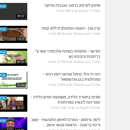
מתכון לקרפיון ברוטב עגבניות מרוקני
נבחר
מאת
11 שנים
admin
482 צפיות
09:07
קרין גורן - העוגה המתגלצ’ת ללא קמח
נבחר
מאת
7 שנים
Shahar-vod
38.5k צפיות
10:17
יוסי שר - מתמחה בשיטת אלכסנדר וטאי צ'י
נבחר
ברחובות ובקיבוץ נען
מאת
7 שנים
Shahar-vod
2,734 צפיות
01:37
רנה רז-גילו -טיפול אנרגטי ויעוץ רוחני -
נבחר
נומרולוגית בגבעת שמואל
מאת
5 שנים
Shahar-vod
2,309 צפיות
01:46
סודות בתאריך הלידה, משמעות חודש הלידה -
נבחר
ינואר זינה ליבשיץ נומרולוגית
מאת
10 שנים
vod-galit
3,261 צפיות
05:37
ליסה גרוסמן - המרכז לאימון התנהגותי - קשב
נבחר
וריכוז ברעננה - הרצאת מבוא: אימון...