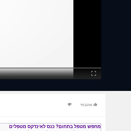
Fullscreen
אהבתי
מחפש מטפל בתחום?
כנס ל
אינדקס מטפלים