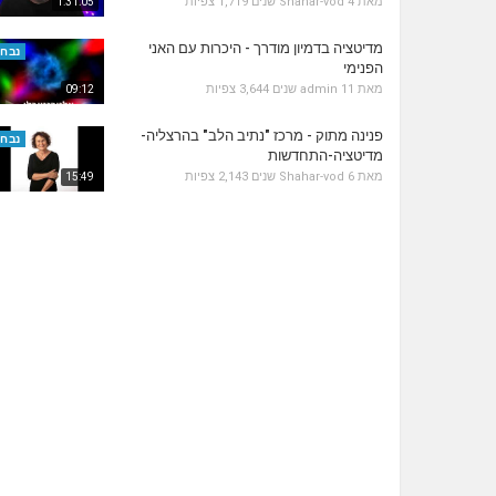
מאת
4 שנים
Shahar-vod
1,719 צפיות
1:31:05
מדיטציה בדמיון מודרך - היכרות עם האני
נבחר
הפנימי
מאת
11 שנים
admin
3,644 צפיות
09:12
פנינה מתוק - מרכז "נתיב הלב" בהרצליה-
נבחר
מדיטציה-התחדשות
מאת
6 שנים
Shahar-vod
2,143 צפיות
15:49