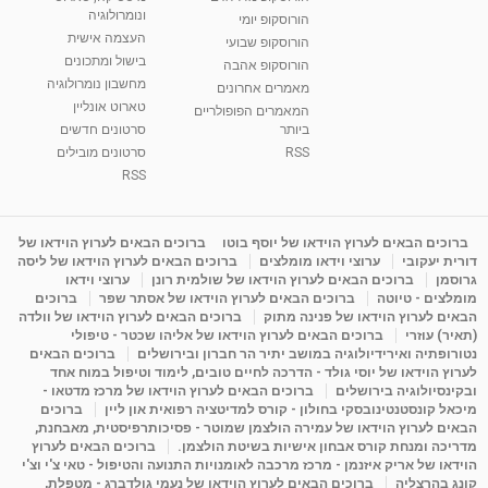
בגבעת שמואל
ונומרולוגיה
הורוסקופ יומי
01:46
מאת
5 שנים
Shahar-vod
2,315 צפיות
העצמה אישית
הורוסקופ שבועי
בישול ומתכונים
הורוסקופ אהבה
סודות בתאריך הלידה, משמעות חודש הלידה -
מחשבון נומרולוגיה
ינואר זינה ליבשיץ נומרולוגית
מאמרים אחרונים
טארוט אונליין
05:37
מאת
10 שנים
vod-galit
3,263 צפיות
המאמרים הפופולריים
ביותר
סרטונים חדשים
RSS
סרטונים מובילים
ליסה גרוסמן - המרכז לאימון התנהגותי - קשב
וריכוז ברעננה - הרצאת מבוא: אימון להצלחה של...
RSS
1:31:05
מאת
4 שנים
Shahar-vod
1,736 צפיות
מדיטציה בדמיון מודרך - היכרות עם האני הפנימי
ברוכים הבאים לערוץ הוידאו של יוסף בוטו
ברוכים הבאים לערוץ הוידאו של
דורית יעקובי
ערוצי וידאו מומלצים
ברוכים הבאים לערוץ הוידאו של ליסה
מאת
11 שנים
admin
3,649 צפיות
09:12
גרוסמן
ברוכים הבאים לערוץ הוידאו של שולמית רונן
ערוצי וידאו
מומלצים - טיוטה
ברוכים הבאים לערוץ הוידאו של אסתר שפר
ברוכים
הבאים לערוץ הוידאו של פנינה מתוק
ברוכים הבאים לערוץ הוידאו של וולדה
פנינה מתוק - מרכז "נתיב הלב" בהרצליה-
(תאיר) עוזרי
ברוכים הבאים לערוץ הוידאו של אליהו שכטר - טיפולי
מדיטציה-התחדשות
נטורופתיה ואירידיולוגיה במושב יתיר הר חברון ובירושלים
ברוכים הבאים
15:49
מאת
6 שנים
Shahar-vod
2,146 צפיות
לערוץ הוידאו של יוסי גולד - הדרכה לחיים טובים, לימוד וטיפול במוח אחד
ובקינסיולוגיה בירושלים
ברוכים הבאים לערוץ הוידאו של מרכז מדטאו -
מיכאל קונסטנטינובסקי בחולון - קורס למדיטציה רפואית און ליין
ברוכים
הבאים לערוץ הוידאו של עמירה הולצמן שמוטר - פסיכותרפיסטית, מאבחנת,
מדריכה ומנחת קורס אבחון אישיות בשיטת הולצמן.
ברוכים הבאים לערוץ
הוידאו של אריק איזנמן - מרכז מרכבה לאומנויות התנועה והטיפול - טאי צ'י וצ'י
קונג בהרצליה
ברוכים הבאים לערוץ הוידאו של נעמי גולדברג - מטפלת,