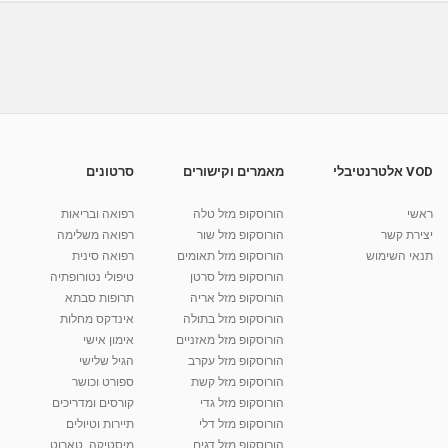
פתרונות למטייל: ציוד - איך לבחור תרמיל?
מאת
10 שנים
vod-galit
823 צפיות
08:23
ציוד נגד מים ורטיבות | למטייל
מאת
10 שנים
vod-galit
583 צפיות
03:32
VOD אלטרנטיבלי
מאמרים וקישורים
סרטונים
פתרונות למטייל: ציוד - איך להתאים את הנעל?
ראשי
הורוסקופ מזל טלה
רפואה ובריאות
מאת
10 שנים
vod-galit
515 צפיות
06:55
יצירת קשר
הורוסקופ מזל שור
רפואה משלימה
תנאי השימוש
הורוסקופ מזל תאומים
רפואה סינית
קרין גורן - העוגה המתגלצ’ת ללא קמח
הורוסקופ מזל סרטן
טיפולי נטורופתיה
מאת
7 שנים
Shahar-vod
38.5k צפיות
הורוסקופ מזל אריה
תרופות סבתא
הורוסקופ מזל בתולה
אינדקס מחלות
10:17
הורוסקופ מזל מאזניים
אימון אישי
יוסי שר - מתמחה בשיטת אלכסנדר וטאי צ'י
הורוסקופ מזל עקרב
הגיל שלישי
ברחובות ובקיבוץ נען
הורוסקופ מזל קשת
ספורט וכושר
מאת
7 שנים
Shahar-vod
2,738 צפיות
הורוסקופ מזל גדי
קורסים ומדריכים
01:37
הורוסקופ מזל דלי
תיירות וטיולים
רנה רז-גילו -טיפול אנרגטי ויעוץ רוחני - נומרולוגית
הורוסקופ מזל דגים
מיסטיקה, טארוט