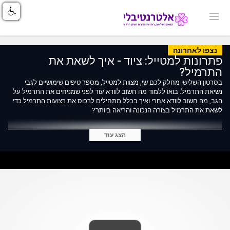
נצפו לאחרונה
פתרונות למטייל: ציוד - איך לשאת את
התרמיל?
בסרטון השלישי מחלק לכם שי, מצוות למטייל, מספר טיפים שימושיים לגבי
נשיאת התרמיל. בואו ללמוד מה חשוב לוודא עוד לפני שמניחים את התרמיל על
הגב, מה חשוב לוודא אחרי ואיך בכלל מתחילים לרכוס את רצועות התרמיל כדי
לשאת את התרמיל בצורה הנכונה והריאה ביותר?
הצג עוד
מחפשים ציוד, יעוץ או חוות דעת? בואו לאחד מסניפי רשת למטייל והתייעצו עם
המוכרים בחנות: https://tinyurl.com/63hedzy
בואו לדבר ולהתייעץ בנושאי ציוד בפורום הציוד של אתר למטייל:
https://tinyurl.com/6harnpl