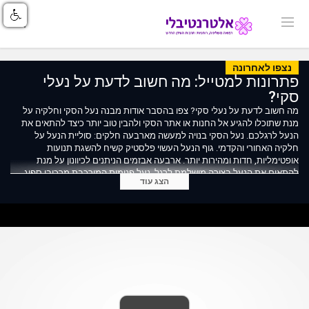
נצפו לאחרונה
פתרונות למטייל: מה חשוב לדעת על נעלי
סקי?
מה חשוב לדעת על נעלי סקי? צפו בהסבר אודות מבנה נעל הסקי וחלקיה על
מנת שתוכלו להגיע אל החנות או אתר הסקי ולהבין טוב יותר כיצד להתאים את
הנעל לרגלכם. נעל הסקי בנויה למעשה מארבעה חלקים: סוליית הנעל על
חלקיה האחורי והקדמי. גוף הנעל העשוי פלסטיק קשיח להשגת תנועות
אופטימליות, חדות ומהירות יותר. ארבעה אבזמים הניתנים לכיוונון על מנת
להתאים את הנעל בצורה מושלמת לרגל. נעל פנימית המורכבת מרכיבי ספוג
הצג עוד
מתקדמים המאיצים את נידוף הזיעה ושומרים על הנעל יבשה מבפנים. ומערכת
Walking system המאפשרת נוחות מירבית בזמן הליכה.
צולם בחנות "שלג", מרכז הציוד לסקי וסנובורד של למטייל, אימבר 7, קריית אריה,
פתח תקווה.
למידע נוסף על סקי וסנובורד: https://ski.lametayel.co.il
בואו לדבר על סקי וסנובורד: https://tinyurl.com/349dwks