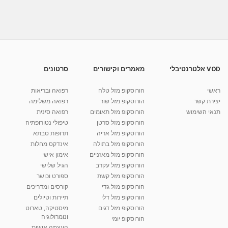
פתרונות למטייל: מהי תזונה נכונה בחופשת סקי?
מאת
10 שנים
vod-galit
755 צפיות
04:14
פתרונות למטייל: ציוד - איך לבחור תרמיל?
מאת
10 שנים
vod-galit
823 צפיות
08:23
VOD אלטרנטיבלי
מאמרים וקישורים
סרטונים
פתרונות למטייל: ציוד - איך לשאת את התרמיל?
ראשי
הורוסקופ מזל טלה
רפואה ובריאות
מאת
10 שנים
vod-galit
471 צפיות
03:00
יצירת קשר
הורוסקופ מזל שור
רפואה משלימה
תנאי השימוש
הורוסקופ מזל תאומים
רפואה סינית
קרין גורן - העוגה המתגלצ’ת ללא קמח
הורוסקופ מזל סרטן
טיפולי נטורופתיה
מאת
7 שנים
Shahar-vod
38.5k צפיות
הורוסקופ מזל אריה
תרופות סבתא
הורוסקופ מזל בתולה
אינדקס מחלות
10:17
הורוסקופ מזל מאזניים
אימון אישי
יוסי שר - מתמחה בשיטת אלכסנדר וטאי צ'י
הורוסקופ מזל עקרב
הגיל שלישי
ברחובות ובקיבוץ נען
הורוסקופ מזל קשת
ספורט וכושר
מאת
7 שנים
Shahar-vod
2,738 צפיות
הורוסקופ מזל גדי
קורסים ומדריכים
01:37
הורוסקופ מזל דלי
תיירות וטיולים
רנה רז-גילו -טיפול אנרגטי ויעוץ רוחני - נומרולוגית
הורוסקופ מזל דגים
מיסטיקה, טארוט
בגבעת שמואל
ונומרולוגיה
הורוסקופ יומי
01:46
מאת
5 שנים
Shahar-vod
2,314 צפיות
העצמה אישית