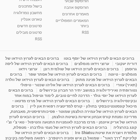
הורוסקופ שבועי
בישול ומתכונים
הורוסקופ אהבה
סודות בתאריך הלידה, משמעות חודש הלידה -
מחשבון נומרולוגיה
ינואר זינה ליבשיץ נומרולוגית
מאמרים אחרונים
טארוט אונליין
05:37
מאת
10 שנים
vod-galit
3,263 צפיות
המאמרים הפופולריים
ביותר
סרטונים חדשים
RSS
סרטונים מובילים
ליסה גרוסמן - המרכז לאימון התנהגותי - קשב
וריכוז ברעננה - הרצאת מבוא: אימון להצלחה של...
RSS
1:31:05
מאת
4 שנים
Shahar-vod
1,736 צפיות
מדיטציה בדמיון מודרך - היכרות עם האני הפנימי
ברוכים הבאים לערוץ הוידאו של יוסף בוטו
ברוכים הבאים לערוץ הוידאו של
דורית יעקובי
ערוצי וידאו מומלצים
ברוכים הבאים לערוץ הוידאו של ליסה
מאת
11 שנים
admin
3,648 צפיות
09:12
גרוסמן
ברוכים הבאים לערוץ הוידאו של שולמית רונן
ערוצי וידאו
מומלצים - טיוטה
ברוכים הבאים לערוץ הוידאו של אסתר שפר
ברוכים
הבאים לערוץ הוידאו של פנינה מתוק
ברוכים הבאים לערוץ הוידאו של וולדה
פנינה מתוק - מרכז "נתיב הלב" בהרצליה-
(תאיר) עוזרי
ברוכים הבאים לערוץ הוידאו של אליהו שכטר - טיפולי
מדיטציה-התחדשות
נטורופתיה ואירידיולוגיה במושב יתיר הר חברון ובירושלים
ברוכים הבאים
15:49
מאת
6 שנים
Shahar-vod
2,146 צפיות
לערוץ הוידאו של יוסי גולד - הדרכה לחיים טובים, לימוד וטיפול במוח אחד
ובקינסיולוגיה בירושלים
ברוכים הבאים לערוץ הוידאו של מרכז מדטאו -
מיכאל קונסטנטינובסקי בחולון - קורס למדיטציה רפואית און ליין
ברוכים
הבאים לערוץ הוידאו של עמירה הולצמן שמוטר - פסיכותרפיסטית, מאבחנת,
מדריכה ומנחת קורס אבחון אישיות בשיטת הולצמן.
ברוכים הבאים לערוץ
הוידאו של אריק איזנמן - מרכז מרכבה לאומנויות התנועה והטיפול - טאי צ'י וצ'י
קונג בהרצליה
ברוכים הבאים לערוץ הוידאו של נעמי גולדברג - מטפלת,
מלמדת ויוצרת את שיטת Iro Shiatsu
ברוכים הבאים לערוץ הוידאו של
קליניקת "דרך האור" - שמואל בן איש וסוניה רויטפרב - רפואה משלימה בקיבוץ