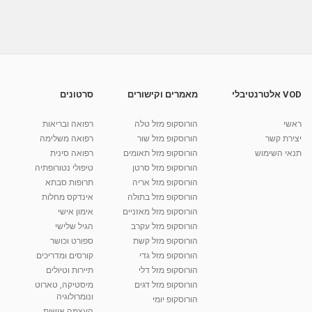
פתרונות למטייל: ציוד - איך להתאים את הנעל?
מאת
10 שנים
vod-galit
515 צפיות
06:55
פתרונות למטייל: מהי תזונת ילדים נכונה בחופשת
סקי?
03:32
מאת
10 שנים
vod-galit
799 צפיות
VOD אלטרנטיבלי
מאמרים וקישורים
סרטונים
פתרונות למטייל: מהן הסכנות שבשתיית אלכוהול
בחופשת סקי?
ראשי
הורוסקופ מזל טלה
רפואה ובריאות
04:15
מאת
10 שנים
vod-galit
815 צפיות
יצירת קשר
הורוסקופ מזל שור
רפואה משלימה
תנאי השימוש
הורוסקופ מזל תאומים
רפואה סינית
קרין גורן - העוגה המתגלצ’ת ללא קמח
הורוסקופ מזל סרטן
טיפולי נטורופתיה
מאת
7 שנים
Shahar-vod
38.5k צפיות
הורוסקופ מזל אריה
תרופות סבתא
הורוסקופ מזל בתולה
אינדקס מחלות
10:17
הורוסקופ מזל מאזניים
אימון אישי
יוסי שר - מתמחה בשיטת אלכסנדר וטאי צ'י
הורוסקופ מזל עקרב
הגיל שלישי
ברחובות ובקיבוץ נען
הורוסקופ מזל קשת
ספורט וכושר
מאת
7 שנים
Shahar-vod
2,734 צפיות
הורוסקופ מזל גדי
קורסים ומדריכים
01:37
הורוסקופ מזל דלי
תיירות וטיולים
רנה רז-גילו -טיפול אנרגטי ויעוץ רוחני - נומרולוגית
הורוסקופ מזל דגים
מיסטיקה, טארוט
בגבעת שמואל
ונומרולוגיה
הורוסקופ יומי
01:46
מאת
5 שנים
Shahar-vod
2,311 צפיות
העצמה אישית