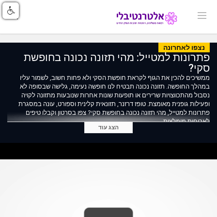
נצפו לאחרונה
פתרונות למטייל: מהי תזונה נכונה בחופשת
סקי?
ממשיכים להכין את הגוף לקראת חופשת הסקי ולא פחות חשוב, לשמור עליו
במהלך החופשה. תזונה נכונה תבטיח לנו חופשה נעימה, גלישה שבסופה לא
נסבול מהתכווצויות שרירים או תופעות שונות אחרות שנובעות מתזונה לקויה
ופעילות גופנית מאומצת. טופז דרזנר, תזונאית קלינית וספורט, עונה במסגרת
פתרונות למטייל, מהי תזונה נכונה בחופשת סקי? צפו בסרטון וקבלו טיפים
לארוחות מומלצות.
הצג עוד
לקריאת הכתבה המלאה בנושא אלכוהול וסקי, מתוך אתר שלג:
https://tinyurl.com/368bd55
בואו לדבר על סקי בפורום הסקי שלנו: https://tinyurl.com/37acj8o