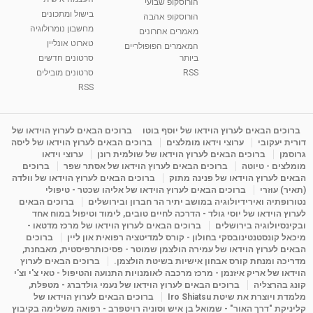
הורוסקופ שבועי
בישול ומתכונים
הורוסקופ אהבה
סודות בתאריך הלידה, משמעות חודש הלידה -
מחשבון נומרולוגיה
ינואר זינה ליבשיץ נומרולוגית
מאמרים אחרונים
טארוט אונליין
05:37
מאת
10 שנים
vod-galit
3,261 צפיות
המאמרים הפופולריים
ביותר
סרטונים חדשים
RSS
סרטונים מובילים
ליסה גרוסמן - המרכז לאימון התנהגותי - קשב
וריכוז ברעננה - הרצאת מבוא: אימון להצלחה של...
RSS
1:31:05
מאת
4 שנים
Shahar-vod
1,733 צפיות
מדיטציה בדמיון מודרך - היכרות עם האני הפנימי
ברוכים הבאים לערוץ הוידאו של יוסף בוטו
ברוכים הבאים לערוץ הוידאו של
דורית יעקובי
ערוצי וידאו מומלצים
ברוכים הבאים לערוץ הוידאו של ליסה
מאת
11 שנים
admin
3,645 צפיות
09:12
גרוסמן
ברוכים הבאים לערוץ הוידאו של שולמית רונן
ערוצי וידאו
מומלצים - טיוטה
ברוכים הבאים לערוץ הוידאו של אסתר שפר
ברוכים
הבאים לערוץ הוידאו של פנינה מתוק
ברוכים הבאים לערוץ הוידאו של וולדה
פנינה מתוק - מרכז "נתיב הלב" בהרצליה-
(תאיר) עוזרי
ברוכים הבאים לערוץ הוידאו של אליהו שכטר - טיפולי
מדיטציה-התחדשות
נטורופתיה ואירידיולוגיה במושב יתיר הר חברון ובירושלים
ברוכים הבאים
15:49
מאת
6 שנים
Shahar-vod
2,143 צפיות
לערוץ הוידאו של יוסי גולד - הדרכה לחיים טובים, לימוד וטיפול במוח אחד
ובקינסיולוגיה בירושלים
ברוכים הבאים לערוץ הוידאו של מרכז מדטאו -
מיכאל קונסטנטינובסקי בחולון - קורס למדיטציה רפואית און ליין
ברוכים
הבאים לערוץ הוידאו של עמירה הולצמן שמוטר - פסיכותרפיסטית, מאבחנת,
מדריכה ומנחת קורס אבחון אישיות בשיטת הולצמן.
ברוכים הבאים לערוץ
הוידאו של אריק איזנמן - מרכז מרכבה לאומנויות התנועה והטיפול - טאי צ'י וצ'י
קונג בהרצליה
ברוכים הבאים לערוץ הוידאו של נעמי גולדברג - מטפלת,
מלמדת ויוצרת את שיטת Iro Shiatsu
ברוכים הבאים לערוץ הוידאו של
קליניקת "דרך האור" - שמואל בן איש וסוניה רויטפרב - רפואה משלימה בקיבוץ