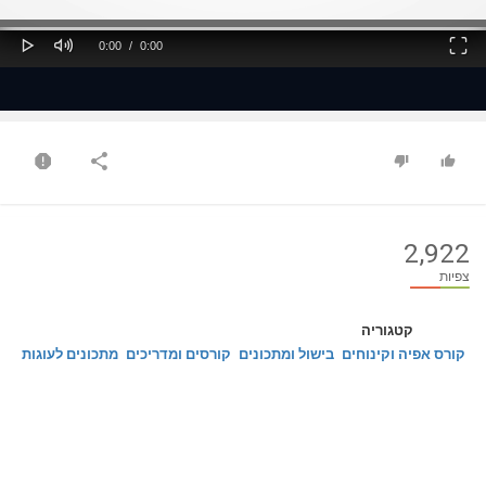
ss
Loaded
: 0%
0%
Play
Mute
Fullscreen
Current
Duration
0:00
/
0:00
Time
Time
2,922
צפיות
קטגוריה
קורס אפיה וקינוחים
בישול ומתכונים
קורסים ומדריכים
מתכונים לעוגות