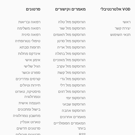
03:34
VOD אלטרנטיבלי
מאמרים וקישורים
סרטונים
עוגת שמרים - מיקי שמו
ראשי
הורוסקופ מזל טלה
רפואה ובריאות
מאת
11 שנים
admin
698 צפיות
24:20
יצירת קשר
הורוסקופ מזל שור
רפואה משלימה
תנאי השימוש
הורוסקופ מזל תאומים
רפואה סינית
קרין גורן - העוגה המתגלצ’ת ללא קמח
הורוסקופ מזל סרטן
טיפולי נטורופתיה
מאת
7 שנים
Shahar-vod
38.5k צפיות
הורוסקופ מזל אריה
תרופות סבתא
הורוסקופ מזל בתולה
אינדקס מחלות
10:17
הורוסקופ מזל מאזניים
אימון אישי
יוסי שר - מתמחה בשיטת אלכסנדר וטאי צ'י
הורוסקופ מזל עקרב
הגיל שלישי
ברחובות ובקיבוץ נען
הורוסקופ מזל קשת
ספורט וכושר
מאת
7 שנים
Shahar-vod
2,734 צפיות
הורוסקופ מזל גדי
קורסים ומדריכים
01:37
הורוסקופ מזל דלי
תיירות וטיולים
רנה רז-גילו -טיפול אנרגטי ויעוץ רוחני - נומרולוגית
הורוסקופ מזל דגים
מיסטיקה, טארוט
בגבעת שמואל
ונומרולוגיה
הורוסקופ יומי
01:46
מאת
5 שנים
Shahar-vod
2,309 צפיות
העצמה אישית
הורוסקופ שבועי
בישול ומתכונים
הורוסקופ אהבה
סודות בתאריך הלידה, משמעות חודש הלידה -
מחשבון נומרולוגיה
ינואר זינה ליבשיץ נומרולוגית
מאמרים אחרונים
טארוט אונליין
05:37
מאת
10 שנים
vod-galit
3,261 צפיות
המאמרים הפופולריים
ביותר
סרטונים חדשים
RSS
סרטונים מובילים