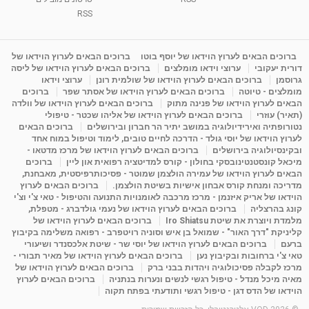
ליסה גרוסמן - המרכז לאימון התנהגותי - קשב
וריכוז ברעננה - הרצאת מבוא: אימון להצלחה של...
RSS
1:31:05
מאת
4 שנים
Shahar-vod
1,732 צפיות
מדיטציה בדמיון מודרך - היכרות עם האני הפנימי
ברוכים הבאים לערוץ הוידאו של יוסף בוטו
ברוכים הבאים לערוץ הוידאו של
דורית יעקובי
ערוצי וידאו מומלצים
ברוכים הבאים לערוץ הוידאו של ליסה
מאת
11 שנים
admin
3,644 צפיות
09:12
גרוסמן
ברוכים הבאים לערוץ הוידאו של שולמית רונן
ערוצי וידאו
מומלצים - טיוטה
ברוכים הבאים לערוץ הוידאו של אסתר שפר
ברוכים
הבאים לערוץ הוידאו של פנינה מתוק
ברוכים הבאים לערוץ הוידאו של וולדה
פנינה מתוק - מרכז "נתיב הלב" בהרצליה-
(תאיר) עוזרי
ברוכים הבאים לערוץ הוידאו של אליהו שכטר - טיפולי
מדיטציה-התחדשות
נטורופתיה ואירידיולוגיה במושב יתיר הר חברון ובירושלים
ברוכים הבאים
15:49
מאת
6 שנים
Shahar-vod
2,143 צפיות
לערוץ הוידאו של יוסי גולד - הדרכה לחיים טובים, לימוד וטיפול במוח אחד
ובקינסיולוגיה בירושלים
ברוכים הבאים לערוץ הוידאו של מרכז מדטאו -
מיכאל קונסטנטינובסקי בחולון - קורס למדיטציה רפואית און ליין
ברוכים
הבאים לערוץ הוידאו של עמירה הולצמן שמוטר - פסיכותרפיסטית, מאבחנת,
מדריכה ומנחת קורס אבחון אישיות בשיטת הולצמן.
ברוכים הבאים לערוץ
הוידאו של אריק איזנמן - מרכז מרכבה לאומנויות התנועה והטיפול - טאי צ'י וצ'י
קונג בהרצליה
ברוכים הבאים לערוץ הוידאו של נעמי גולדברג - מטפלת,
מלמדת ויוצרת את שיטת Iro Shiatsu
ברוכים הבאים לערוץ הוידאו של
קליניקת "דרך האור" - שמואל בן איש וסוניה רויטפרב - רפואה משלימה בקיבוץ
ברעם
ברוכים הבאים לערוץ הוידאו של יוסי שר - שיטת אלכסנדר ושיעורי
טאי צ'י ברחובות ובקיבוץ נען
ברוכים הבאים לערוץ הוידאו של מאיר תבורי -
מרכז לקבלה פסיכולוגיה ויהדות בבני ברק
ברוכים הבאים לערוץ הוידאו של
מאיה מיכל מנדל - טיפול רגשי לנשים ונערות בנתניה
ברוכים הבאים לערוץ
הוידאו של הדס דגן - טיפול רגשי ותודעתי בפתח תקוה