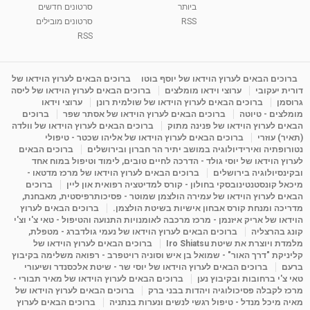
ביותר
סרטונים חדשים
RSS
סרטונים מובילים
ליסה גרוסמן - המרכז לאימון התנהגותי - קשב
וריכוז ברעננה - הרצאת מבוא: אימון להצלחה של...
RSS
1:31:05
מאת
4 שנים
Shahar-vod
1,736 צפיות
מדיטציה בדמיון מודרך - היכרות עם האני הפנימי
ברוכים הבאים לערוץ הוידאו של יוסף בוטו
ברוכים הבאים לערוץ הוידאו של
דורית יעקובי
ערוצי וידאו מומלצים
ברוכים הבאים לערוץ הוידאו של ליסה
מאת
11 שנים
admin
3,649 צפיות
09:12
גרוסמן
ברוכים הבאים לערוץ הוידאו של שולמית רונן
ערוצי וידאו
מומלצים - טיוטה
ברוכים הבאים לערוץ הוידאו של אסתר שפר
ברוכים
הבאים לערוץ הוידאו של פנינה מתוק
ברוכים הבאים לערוץ הוידאו של וולדה
פנינה מתוק - מרכז "נתיב הלב" בהרצליה-
(תאיר) עוזרי
ברוכים הבאים לערוץ הוידאו של אליהו שכטר - טיפולי
מדיטציה-התחדשות
נטורופתיה ואירידיולוגיה במושב יתיר הר חברון ובירושלים
ברוכים הבאים
15:49
מאת
6 שנים
Shahar-vod
2,146 צפיות
לערוץ הוידאו של יוסי גולד - הדרכה לחיים טובים, לימוד וטיפול במוח אחד
ובקינסיולוגיה בירושלים
ברוכים הבאים לערוץ הוידאו של מרכז מדטאו -
מיכאל קונסטנטינובסקי בחולון - קורס למדיטציה רפואית און ליין
ברוכים
הבאים לערוץ הוידאו של עמירה הולצמן שמוטר - פסיכותרפיסטית, מאבחנת,
מדריכה ומנחת קורס אבחון אישיות בשיטת הולצמן.
ברוכים הבאים לערוץ
הוידאו של אריק איזנמן - מרכז מרכבה לאומנויות התנועה והטיפול - טאי צ'י וצ'י
קונג בהרצליה
ברוכים הבאים לערוץ הוידאו של נעמי גולדברג - מטפלת,
מלמדת ויוצרת את שיטת Iro Shiatsu
ברוכים הבאים לערוץ הוידאו של
קליניקת "דרך האור" - שמואל בן איש וסוניה רויטפרב - רפואה משלימה בקיבוץ
ברעם
ברוכים הבאים לערוץ הוידאו של יוסי שר - שיטת אלכסנדר ושיעורי
טאי צ'י ברחובות ובקיבוץ נען
ברוכים הבאים לערוץ הוידאו של מאיר תבורי -
מרכז לקבלה פסיכולוגיה ויהדות בבני ברק
ברוכים הבאים לערוץ הוידאו של
מאיה מיכל מנדל - טיפול רגשי לנשים ונערות בנתניה
ברוכים הבאים לערוץ