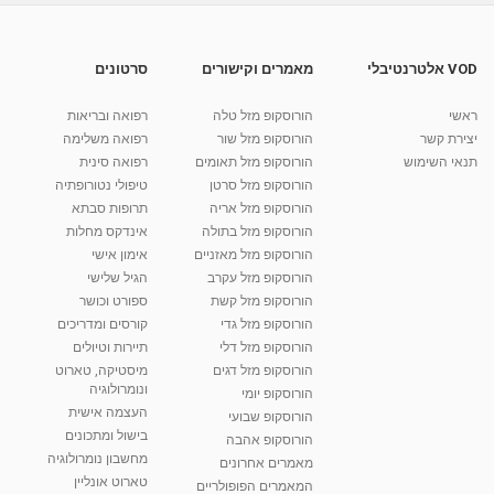
סודות מתוקים - פוקצ'ה פסח
מאת
10 שנים
vod-galit
492 צפיות
06:51
VOD אלטרנטיבלי
מאמרים וקישורים
סרטונים
סודות מתוקים - קרמבו מוקה תוצרת בית
ראשי
הורוסקופ מזל טלה
רפואה ובריאות
מאת
10 שנים
vod-galit
538 צפיות
08:56
יצירת קשר
הורוסקופ מזל שור
רפואה משלימה
תנאי השימוש
הורוסקופ מזל תאומים
רפואה סינית
קרין גורן - העוגה המתגלצ’ת ללא קמח
הורוסקופ מזל סרטן
טיפולי נטורופתיה
מאת
7 שנים
Shahar-vod
38.5k צפיות
הורוסקופ מזל אריה
תרופות סבתא
הורוסקופ מזל בתולה
אינדקס מחלות
10:17
הורוסקופ מזל מאזניים
אימון אישי
יוסי שר - מתמחה בשיטת אלכסנדר וטאי צ'י
הורוסקופ מזל עקרב
הגיל שלישי
ברחובות ובקיבוץ נען
הורוסקופ מזל קשת
ספורט וכושר
מאת
7 שנים
Shahar-vod
2,738 צפיות
הורוסקופ מזל גדי
קורסים ומדריכים
01:37
הורוסקופ מזל דלי
תיירות וטיולים
רנה רז-גילו -טיפול אנרגטי ויעוץ רוחני - נומרולוגית
הורוסקופ מזל דגים
מיסטיקה, טארוט
בגבעת שמואל
ונומרולוגיה
הורוסקופ יומי
01:46
מאת
5 שנים
Shahar-vod
2,314 צפיות
העצמה אישית
הורוסקופ שבועי
בישול ומתכונים
הורוסקופ אהבה
סודות בתאריך הלידה, משמעות חודש הלידה -
מחשבון נומרולוגיה
ינואר זינה ליבשיץ נומרולוגית
מאמרים אחרונים
טארוט אונליין
05:37
מאת
10 שנים
vod-galit
3,263 צפיות
המאמרים הפופולריים