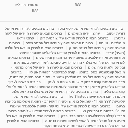
RSS
סרטונים מובילים
ליסה גרוסמן - המרכז לאימון התנהגותי - קשב
וריכוז ברעננה - הרצאת מבוא: אימון להצלחה של...
RSS
1:31:05
מאת
4 שנים
Shahar-vod
1,736 צפיות
מדיטציה בדמיון מודרך - היכרות עם האני הפנימי
ברוכים הבאים לערוץ הוידאו של יוסף בוטו
ברוכים הבאים לערוץ הוידאו של
דורית יעקובי
ערוצי וידאו מומלצים
ברוכים הבאים לערוץ הוידאו של ליסה
מאת
11 שנים
admin
3,649 צפיות
09:12
גרוסמן
ברוכים הבאים לערוץ הוידאו של שולמית רונן
ערוצי וידאו
מומלצים - טיוטה
ברוכים הבאים לערוץ הוידאו של אסתר שפר
ברוכים
הבאים לערוץ הוידאו של פנינה מתוק
ברוכים הבאים לערוץ הוידאו של וולדה
פנינה מתוק - מרכז "נתיב הלב" בהרצליה-
(תאיר) עוזרי
ברוכים הבאים לערוץ הוידאו של אליהו שכטר - טיפולי
מדיטציה-התחדשות
נטורופתיה ואירידיולוגיה במושב יתיר הר חברון ובירושלים
ברוכים הבאים
15:49
מאת
6 שנים
Shahar-vod
2,146 צפיות
לערוץ הוידאו של יוסי גולד - הדרכה לחיים טובים, לימוד וטיפול במוח אחד
ובקינסיולוגיה בירושלים
ברוכים הבאים לערוץ הוידאו של מרכז מדטאו -
מיכאל קונסטנטינובסקי בחולון - קורס למדיטציה רפואית און ליין
ברוכים
הבאים לערוץ הוידאו של עמירה הולצמן שמוטר - פסיכותרפיסטית, מאבחנת,
מדריכה ומנחת קורס אבחון אישיות בשיטת הולצמן.
ברוכים הבאים לערוץ
הוידאו של אריק איזנמן - מרכז מרכבה לאומנויות התנועה והטיפול - טאי צ'י וצ'י
קונג בהרצליה
ברוכים הבאים לערוץ הוידאו של נעמי גולדברג - מטפלת,
מלמדת ויוצרת את שיטת Iro Shiatsu
ברוכים הבאים לערוץ הוידאו של
קליניקת "דרך האור" - שמואל בן איש וסוניה רויטפרב - רפואה משלימה בקיבוץ
ברעם
ברוכים הבאים לערוץ הוידאו של יוסי שר - שיטת אלכסנדר ושיעורי
טאי צ'י ברחובות ובקיבוץ נען
ברוכים הבאים לערוץ הוידאו של מאיר תבורי -
מרכז לקבלה פסיכולוגיה ויהדות בבני ברק
ברוכים הבאים לערוץ הוידאו של
מאיה מיכל מנדל - טיפול רגשי לנשים ונערות בנתניה
ברוכים הבאים לערוץ
הוידאו של הדס דגן - טיפול רגשי ותודעתי בפתח תקוה