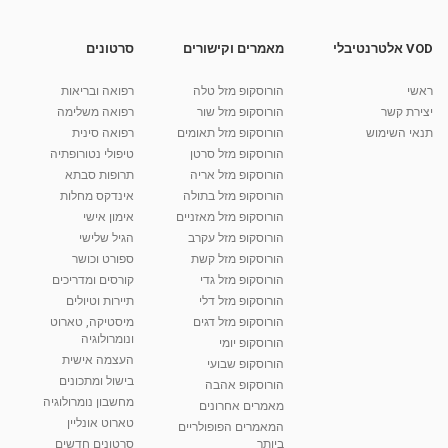
מאת
10 שנים
vod-galit
623 צפיות
16:59
VOD אלטרנטיבלי
מאמרים וקישורים
סרטונים
אורח חיים בריא
ראשי
הורוסקופ מזל טלה
רפואה ובריאות
מאת
10 שנים
vod-galit
658 צפיות
16:59
יצירת קשר
הורוסקופ מזל שור
רפואה משלימה
תנאי השימוש
הורוסקופ מזל תאומים
רפואה סינית
קרין גורן - העוגה המתגלצ’ת ללא קמח
הורוסקופ מזל סרטן
טיפולי נטורופתיה
מאת
7 שנים
Shahar-vod
38.5k צפיות
הורוסקופ מזל אריה
תרופות סבתא
הורוסקופ מזל בתולה
אינדקס מחלות
10:17
הורוסקופ מזל מאזניים
אימון אישי
יוסי שר - מתמחה בשיטת אלכסנדר וטאי צ'י
הורוסקופ מזל עקרב
הגיל שלישי
ברחובות ובקיבוץ נען
הורוסקופ מזל קשת
ספורט וכושר
מאת
7 שנים
Shahar-vod
2,738 צפיות
הורוסקופ מזל גדי
קורסים ומדריכים
01:37
הורוסקופ מזל דלי
תיירות וטיולים
רנה רז-גילו -טיפול אנרגטי ויעוץ רוחני - נומרולוגית
הורוסקופ מזל דגים
מיסטיקה, טארוט
בגבעת שמואל
ונומרולוגיה
הורוסקופ יומי
01:46
מאת
5 שנים
Shahar-vod
2,314 צפיות
העצמה אישית
הורוסקופ שבועי
בישול ומתכונים
הורוסקופ אהבה
סודות בתאריך הלידה, משמעות חודש הלידה -
מחשבון נומרולוגיה
ינואר זינה ליבשיץ נומרולוגית
מאמרים אחרונים
טארוט אונליין
05:37
מאת
10 שנים
vod-galit
3,263 צפיות
המאמרים הפופולריים
ביותר
סרטונים חדשים