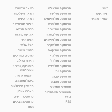
לתיקון פזילה
03:23
מאת
11 שנים
vod-galit
576 צפיות
ראשי
הורוסקופ מזל טלה
רפואה ובריאות
יצירת קשר
הורוסקופ מזל שור
רפואה משלימה
קרין גורן - העוגה המתגלצ’ת ללא קמח
תנאי השימוש
הורוסקופ מזל תאומים
רפואה סינית
מאת
7 שנים
Shahar-vod
38.5k צפיות
הורוסקופ מזל סרטן
טיפולי נטורופתיה
הורוסקופ מזל אריה
תרופות סבתא
10:17
הורוסקופ מזל בתולה
אינדקס מחלות
יוסי שר - מתמחה בשיטת אלכסנדר וטאי צ'י
הורוסקופ מזל מאזניים
אימון אישי
ברחובות ובקיבוץ נען
הורוסקופ מזל עקרב
הגיל שלישי
מאת
7 שנים
Shahar-vod
2,734 צפיות
הורוסקופ מזל קשת
ספורט וכושר
01:37
הורוסקופ מזל גדי
קורסים ומדריכים
רנה רז-גילו -טיפול אנרגטי ויעוץ רוחני - נומרולוגית
הורוסקופ מזל דלי
תיירות וטיולים
בגבעת שמואל
הורוסקופ מזל דגים
מיסטיקה, טארוט
01:46
מאת
5 שנים
Shahar-vod
2,309 צפיות
ונומרולוגיה
הורוסקופ יומי
העצמה אישית
הורוסקופ שבועי
סודות בתאריך הלידה, משמעות חודש הלידה -
בישול ומתכונים
הורוסקופ אהבה
ינואר זינה ליבשיץ נומרולוגית
מחשבון נומרולוגיה
05:37
מאת
10 שנים
vod-galit
3,261 צפיות
מאמרים אחרונים
טארוט אונליין
המאמרים הפופולריים
ביותר
סרטונים חדשים
ליסה גרוסמן - המרכז לאימון התנהגותי - קשב
וריכוז ברעננה - הרצאת מבוא: אימון להצלחה של...
RSS
סרטונים מובילים
1:31:05
מאת
4 שנים
Shahar-vod
1,732 צפיות
RSS