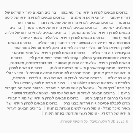
מדיטציה בדמיון מודרך - היכרות עם האני הפנימי
מאת
11 שנים
admin
3,644 צפיות
ברוכים הבאים לערוץ הוידאו של יוסף בוטו
ברוכים הבאים לערוץ הוידאו של
09:12
דורית יעקובי
ערוצי וידאו מומלצים
ברוכים הבאים לערוץ הוידאו של ליסה
גרוסמן
ברוכים הבאים לערוץ הוידאו של שולמית רונן
ערוצי וידאו
מומלצים - טיוטה
ברוכים הבאים לערוץ הוידאו של אסתר שפר
ברוכים
פנינה מתוק - מרכז "נתיב הלב" בהרצליה-
הבאים לערוץ הוידאו של פנינה מתוק
ברוכים הבאים לערוץ הוידאו של וולדה
מדיטציה-התחדשות
(תאיר) עוזרי
ברוכים הבאים לערוץ הוידאו של אליהו שכטר - טיפולי
15:49
מאת
6 שנים
Shahar-vod
2,143 צפיות
נטורופתיה ואירידיולוגיה במושב יתיר הר חברון ובירושלים
ברוכים הבאים
לערוץ הוידאו של יוסי גולד - הדרכה לחיים טובים, לימוד וטיפול במוח אחד
ובקינסיולוגיה בירושלים
ברוכים הבאים לערוץ הוידאו של מרכז מדטאו -
מיכאל קונסטנטינובסקי בחולון - קורס למדיטציה רפואית און ליין
ברוכים
הבאים לערוץ הוידאו של עמירה הולצמן שמוטר - פסיכותרפיסטית, מאבחנת,
מדריכה ומנחת קורס אבחון אישיות בשיטת הולצמן.
ברוכים הבאים לערוץ
הוידאו של אריק איזנמן - מרכז מרכבה לאומנויות התנועה והטיפול - טאי צ'י וצ'י
קונג בהרצליה
ברוכים הבאים לערוץ הוידאו של נעמי גולדברג - מטפלת,
מלמדת ויוצרת את שיטת Iro Shiatsu
ברוכים הבאים לערוץ הוידאו של
קליניקת "דרך האור" - שמואל בן איש וסוניה רויטפרב - רפואה משלימה בקיבוץ
ברעם
ברוכים הבאים לערוץ הוידאו של יוסי שר - שיטת אלכסנדר ושיעורי
טאי צ'י ברחובות ובקיבוץ נען
ברוכים הבאים לערוץ הוידאו של מאיר תבורי -
מרכז לקבלה פסיכולוגיה ויהדות בבני ברק
ברוכים הבאים לערוץ הוידאו של
מאיה מיכל מנדל - טיפול רגשי לנשים ונערות בנתניה
ברוכים הבאים לערוץ
הוידאו של הדס דגן - טיפול רגשי ותודעתי בפתח תקוה
© 2026 VOD אלטרנטיבלי. כל הזכויות שמורות.