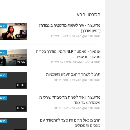
הסרטון הבא
מדיטציה - איך לעשות מדיטציה בעבודה?
נבחר
[דמיון מודרך]
מאת
10 שנים
vod-galit
1,239 צפיות
04:19
אן נאור - מאסטר NLP ודמיון מודרך בקרית
נבחר
טבעון - מדיטציה...
מאת
4 שנים
Shahar-vod
677 צפיות
24:56
תרגול לשחרור הגב העליון והשכמות
נבחר
מאת
10 שנים
vod-galit
388 צפיות
09:33
מדיטציה | איך לעשות מדיטציה? שירלי מן
נבחר
מלמדת צעד צעד
מאת
10 שנים
vod-galit
952 צפיות
09:52
הרב מיכאל מרום היו כיצד להתמודד עם
נבחר
כעסים ותסכולים