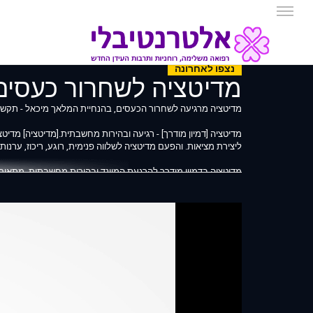
נצפו לאחרונה
מדיטציה לשחרור כעסים
מדיטציה מרגיעה לשחרור הכעסים, בהנחיית המלאך מיכאל - תקשור
מדיטציה [דמיון מודרך] - רגיעה ובהירות מחשבתית.[מדיטציה] מדיטצ
ליצירת מציאות. והפעם מדיטציה לשלווה פנימית, רוגע, ריכוז, ערנ
מדיטציה בדמיון מודרך להרגעת המיינד ובהירות מחשבתית. מתאים
לקבל החלטה, להיות יצירתייים, להשתיק את הקול החיצוני, להתחבר למק
להרגע, להתחבר ל"אחד".
מומלץ למצוא תנוחה שנוחה לכם ולעצום עיניים למשך זמן המדיטצי
מדיטציה בדמיון מודרך - יצירת מציאות זימון ומיגנוט. דיטציה קצרה
דבר מה לחיינו לצורך התפתחות אישית, חברתית, אנושית, בעולם הרו
יעד בחיים למגנט רב עצמה שיימשך לחיינו.
מומלץ לחשוב על דבר מה אותו אתם רוצים ליצור באופן כללי, להקש