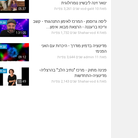
ינואר זינה ליבשיץ נומרולוגית
מאת
10 שנים
vod-galit
3,261 צפיות
05:37
ליסה גרוסמן - המרכז לאימון התנהגותי - קשב
נבחר
וריכוז ברעננה - הרצאת מבוא: אימון...
מאת
4 שנים
Shahar-vod
1,732 צפיות
1:31:05
מדיטציה בדמיון מודרך - היכרות עם האני
נבחר
הפנימי
מאת
11 שנים
admin
3,644 צפיות
09:12
פנינה מתוק - מרכז "נתיב הלב" בהרצליה-
נבחר
מדיטציה-התחדשות
מאת
6 שנים
Shahar-vod
2,143 צפיות
15:49