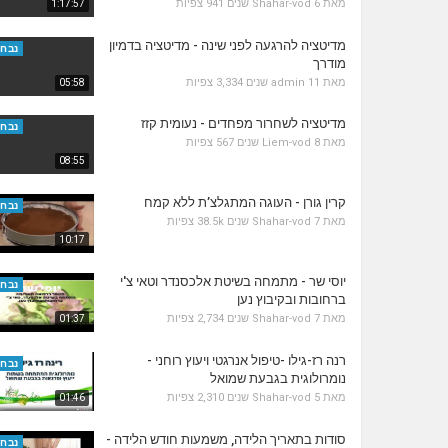
מאת
6 שנים
Shahar-vod
941 צפיות
1:17:57
מדיטציה להרגעה לפני שינה - מדיטציה בדמיון
נבחר
מודרך
מאת
11 שנים
admin
3,334 צפיות
05:58
מדיטציה לשחרור מפחדים - נעומית קזז
נבחר
מאת
8 שנים
Liem-vod
567 צפיות
08:55
קרין גורן - העוגה המתגלצ’ת ללא קמח
נבחר
מאת
7 שנים
Shahar-vod
38.5k צפיות
10:17
יוסי שר - מתמחה בשיטת אלכסנדר וטאי צ'י
נבחר
ברחובות ובקיבוץ נען
מאת
7 שנים
Shahar-vod
2,734 צפיות
01:37
רנה רז-גילו -טיפול אנרגטי ויעוץ רוחני -
נבחר
נומרולוגית בגבעת שמואל
מאת
5 שנים
Shahar-vod
2,310 צפיות
01:46
סודות בתאריך הלידה, משמעות חודש הלידה -
נבחר