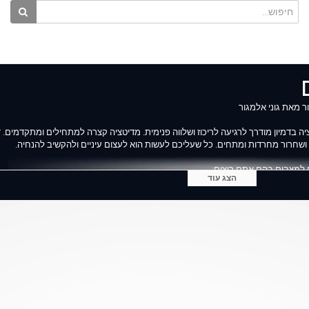
 מאת גוני אלמגור
יה בדמיון מודרך לרגיעה לריכוז ושלווה פנימית. מדיטציה קצרה למתחילים ומתקדמים. ד
ות ושחרור מחרדות ומתחים. כל שעליכם לעשות הוא לעצום עיניים ולהקשיב להנחיה.
 למצבים בהם אתם רוצים:
הצג עוד
ור שלכם - VORTEX
ה.
 למתחילים ולמתקדמים. הנחיה של מדיטציה בדמיון מודרך ליצירת התכווננות וריכוז, יציר
ח או החומר. זוהי טעימה מטכניקה של יצירה במדיטציה כתמיכה בתהליך של שינוי או יצי
יב להנחיה ולתת לעצמכם ליצור ולהזמין אותו מתוככם דרך מצב מדיטטיבי. זה יקרה מע