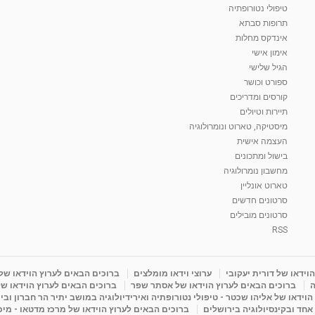
טיפולי נטורופתיה
תרופות סבתא
אינדקס מחלות
אימון אישי
הגיל שלישי
ספורט וכושר
קורסים ומדריכים
תיירות וטיולים
מיסטיקה, טארוט ונומרולוגיה
העצמה אישית
בישול ומתכונים
מחשבון נומרולוגיה
טארוט אונליין
סרטונים חדשים
סרטונים מובילים
RSS
וידאו של דורית יעקובי
ערוצי וידאו מומלצים
ברוכים הבאים לערוץ הוידאו של
ה
ברוכים הבאים לערוץ הוידאו של אסתר שפר
ברוכים הבאים לערוץ הוידאו של
וידאו של אליהו שכטר - טיפולי נטורופתיה ואירידיולוגיה במושב יתיר הר חברון ובי
 אחד ובקינסיולוגיה בירושלים
ברוכים הבאים לערוץ הוידאו של מרכז מדטאו - מיכא