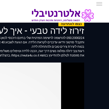
נצפו לאחרונה
זירוז לידה טבעי - איך ל
050.2000224 להרשמה לרשימה הפרטית שלי בחינם היכנסי לכאן https://reutyosef.wix.com/reuta4u-doula# 10135
ות
בטוח ליצירת צירים טובים ולהתחלת לידה.
רעות צבי דולה ומלווה נשים דרך יוגה, הכנה ללידה וטיפולים משלימי
את מוזמנת לטלפן ולהתייעץ בנושא https://reuta4u.co.il/ בהצלחה רעות צבי