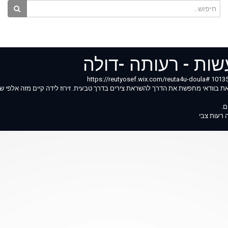
עשות - רעותה -דולה
קבלי סרטוני וידיאו עדכניים לקראת הלידה. אם הגעת לשבוע 40 את בוודאי מחפשת את הדרך להשראת צירים בדרך טבעית. זירוז לידה קיי
ם.