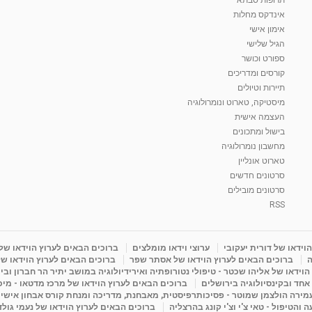
אינדקס מחלות
אימון אישי
הגיל שלישי
ספורט וכושר
קורסים ומדריכים
תיירות וטיולים
מיסטיקה, טארוט ונומרולוגיה
העצמה אישית
בישול ומתכונים
מחשבון נומרולוגיה
טארוט אונליין
סרטונים חדשים
סרטונים מובילים
RSS
וידאו של דורית יעקובי
ערוצי וידאו מומלצים
ברוכים הבאים לערוץ הוידאו של
ה
ברוכים הבאים לערוץ הוידאו של אסתר שפר
ברוכים הבאים לערוץ הוידאו של
וידאו של אליהו שכטר - טיפולי נטורופתיה ואירידיולוגיה במושב יתיר הר חברון ובי
 אחד ובקינסיולוגיה בירושלים
ברוכים הבאים לערוץ הוידאו של מרכז מדטאו - מיכא
עמירה הולצמן שמוטר - פסיכותרפיסטית, מאבחנת, מדריכה ומנחת קורס אבחון אישי
והטיפול - טאי צ'י וצ'י קונג בהרצליה
ברוכים הבאים לערוץ הוידאו של נעמי גול