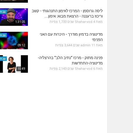
ליסה גרוסמן - המרכז לאימון התנהגותי - קשב
נבחר
וריכוז ברעננה - הרצאת מבוא: אימון...
מאת
4 שנים
Shahar-vod
1,733 צפיות
1:31:05
מדיטציה בדמיון מודרך - היכרות עם האני
נבחר
הפנימי
מאת
11 שנים
admin
3,644 צפיות
09:12
פנינה מתוק - מרכז "נתיב הלב" בהרצליה-
נבחר
מדיטציה-התחדשות
מאת
6 שנים
Shahar-vod
2,143 צפיות
15:49