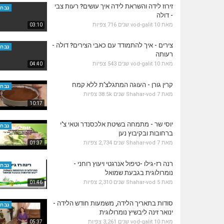
זירוז לידה והשראת לידה איך עושים? רעות צבי
נבחר
- דולה
מאת
10 שנים
vod-galit
716 צפיות
03:10
צירים - איך להתמודד עם כאבי הצירים? דולה -
נבחר
רעותה
מאת
10 שנים
vod-galit
543 צפיות
04:40
קרין גורן - העוגה המתגלצ’ת ללא קמח
נבחר
מאת
7 שנים
Shahar-vod
38.5k צפיות
10:17
יוסי שר - מתמחה בשיטת אלכסנדר וטאי צ'י
נבחר
ברחובות ובקיבוץ נען
מאת
7 שנים
Shahar-vod
2,734 צפיות
01:37
רנה רז-גילו -טיפול אנרגטי ויעוץ רוחני -
נבחר
נומרולוגית בגבעת שמואל
מאת
5 שנים
Shahar-vod
2,310 צפיות
01:46
סודות בתאריך הלידה, משמעות חודש הלידה -
נבחר
ינואר זינה ליבשיץ נומרולוגית
מאת
10 שנים
vod-galit
3,261 צפיות
05:37