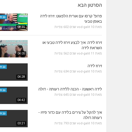
הסרטון הבא
פרופ' קרסו עם אורית הלפגוט: זירוז לידה
נבחר
באופן טבעי
מאת
10 שנים
vod-galit
602 צפיות
08:35
זירוז לידה: איך לבצע זירוז לידה טבעי או
השראת לידה
מאת
11 שנים
vod-galit
562 צפיות
04:05
זירוז לידה
נבחר
מאת
10 שנים
vod-galit
634 צפיות
04:28
לידה ראשונה - הכנה ללידה רעותה - דולה
נבחר
מאת
10 שנים
vod-galit
645 צפיות
04:42
איך להקל על צירים בלידה עם כדור פיזיו -
נבחר
רעותה דולה
מאת
10 שנים
vod-galit
793 צפיות
03:21