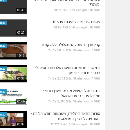
נבחר
ולוותר?
מאת
10 שנים
vod-galit
367 צפיות
03:39
עושים שינוי צפיה ישירה נענע 10
נבחר
מאת
10 שנים
vod-galit
458 צפיות
07:27
קרין גורן - העוגה המתגלצ’ת ללא קמח
נבחר
מאת
7 שנים
Shahar-vod
38.5k צפיות
10:17
יוסי שר - מתמחה בשיטת אלכסנדר וטאי צ'י
נבחר
ברחובות ובקיבוץ נען
מאת
7 שנים
Shahar-vod
2,734 צפיות
01:37
רנה רז-גילו -טיפול אנרגטי ויעוץ רוחני -
נבחר
נומרולוגית בגבעת שמואל
מאת
5 שנים
Shahar-vod
2,310 צפיות
01:46
סודות בתאריך הלידה, משמעות חודש הלידה -
נבחר
ינואר זינה ליבשיץ נומרולוגית
מאת
10 שנים
vod-galit
3,261 צפיות
05:37