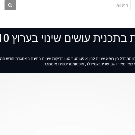
רפואי מאיר ו גב' שרית שמיידלר, אופטומטריסטית מוסמכת.