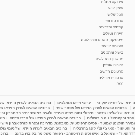
אינדקס מחלות
אימון אישי
הגיל שלישי
ספורט וכושר
קורסים ומדריכים
תיירות וטיולים
מיסטיקה, טארוט ונומרולוגיה
העצמה אישית
בישול ומתכונים
מחשבון נומרולוגיה
טארוט אונליין
סרטונים חדשים
סרטונים מובילים
RSS
וידאו של דורית יעקובי
ערוצי וידאו מומלצים
ברוכים הבאים לערוץ הוידאו של
ה
ברוכים הבאים לערוץ הוידאו של אסתר שפר
ברוכים הבאים לערוץ הוידאו של
וידאו של אליהו שכטר - טיפולי נטורופתיה ואירידיולוגיה במושב יתיר הר חברון ובי
 אחד ובקינסיולוגיה בירושלים
ברוכים הבאים לערוץ הוידאו של מרכז מדטאו - מיכא
עמירה הולצמן שמוטר - פסיכותרפיסטית, מאבחנת, מדריכה ומנחת קורס אבחון אישי
והטיפול - טאי צ'י וצ'י קונג בהרצליה
ברוכים הבאים לערוץ הוידאו של נעמי גול
דרך האור" - שמואל בן איש וסוניה רויטפרב - רפואה משלימה בקיבוץ ברעם
ברוכי