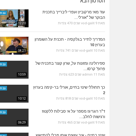
הסרטון הבא
עוד מאי מרקוביץ ועפרי ליברייך בתכנית
נבחר
הבוקר של "אורלי...
מאת
9 שנים
vod-galit
470 צפיות
12:20
המדריך לתייר בגלקסיה - תכנית על השומרון
בערוץ 10
מאת
10 שנים
vod-galit
741 צפיות
04:21
ספירולינה ומזונות על, שרון קוצר בתכנית של
נבחר
פרופ' קרסו...
מאת
11 שנים
admin
623 צפיות
10:59
כך תחוללי שינוי בחיים, אורלי בר-קימה בערוץ
נבחר
2
מאת
10 שנים
vod-galit
818 צפיות
10:12
ד"ר רוגריגז מספר על אי סבילות ללקטוז
נבחר
ורגישות לחלב...
מאת
9 שנים
vod-galit
465 צפיות
06:29
שינוי בחיים - איך עושים אותו מבלי להתייאש