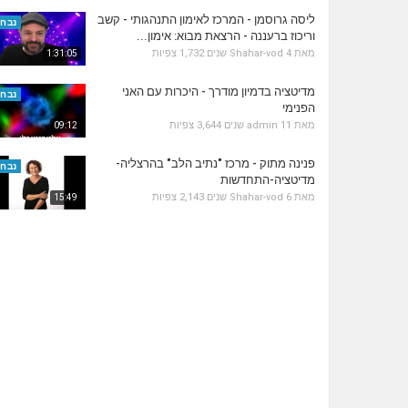
ליסה גרוסמן - המרכז לאימון התנהגותי - קשב
נבחר
וריכוז ברעננה - הרצאת מבוא: אימון...
מאת
4 שנים
Shahar-vod
1,732 צפיות
1:31:05
מדיטציה בדמיון מודרך - היכרות עם האני
נבחר
הפנימי
מאת
11 שנים
admin
3,644 צפיות
09:12
פנינה מתוק - מרכז "נתיב הלב" בהרצליה-
נבחר
מדיטציה-התחדשות
מאת
6 שנים
Shahar-vod
2,143 צפיות
15:49