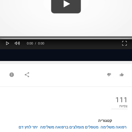
ss
Loaded
: 0%
0%
Play
Mute
Fullscreen
Current
Duration
0:00
/
0:00
Time
Time
111
צפיות
קטגוריה
רפואה משלימה
מטפלים מומלצים ברפואה משלימה
יתר לחץ דם