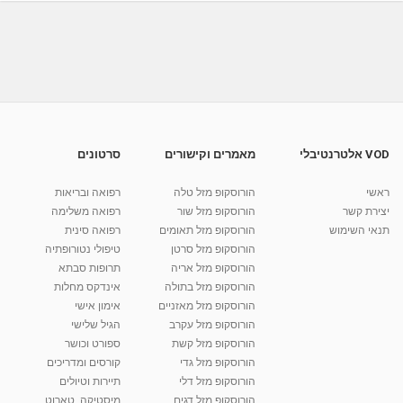
ד''ר יגאל גליקסמן Ph.D -טיפול בחרדות בשיטת
הביו-פידבק
06:07
מאת
2 חודשים
Shahar-vod
126 צפיות
שולטים בלחץ! בואו למקסם את הפוטנציאל הטמון
בכם
00:40
מאת
10 שנים
vod-galit
638 צפיות
VOD אלטרנטיבלי
מאמרים וקישורים
סרטונים
10 סימנים שהגוף בלחץ
ראשי
הורוסקופ מזל טלה
רפואה ובריאות
מאת
8 שנים
Liem-vod
594 צפיות
יצירת קשר
הורוסקופ מזל שור
רפואה משלימה
02:05
תנאי השימוש
הורוסקופ מזל תאומים
רפואה סינית
קרין גורן - העוגה המתגלצ’ת ללא קמח
הורוסקופ מזל סרטן
טיפולי נטורופתיה
מאת
7 שנים
Shahar-vod
38.5k צפיות
הורוסקופ מזל אריה
תרופות סבתא
הורוסקופ מזל בתולה
אינדקס מחלות
10:17
הורוסקופ מזל מאזניים
אימון אישי
יוסי שר - מתמחה בשיטת אלכסנדר וטאי צ'י
הורוסקופ מזל עקרב
הגיל שלישי
ברחובות ובקיבוץ נען
הורוסקופ מזל קשת
ספורט וכושר
מאת
7 שנים
Shahar-vod
2,734 צפיות
הורוסקופ מזל גדי
קורסים ומדריכים
01:37
הורוסקופ מזל דלי
תיירות וטיולים
רנה רז-גילו -טיפול אנרגטי ויעוץ רוחני - נומרולוגית
הורוסקופ מזל דגים
מיסטיקה, טארוט