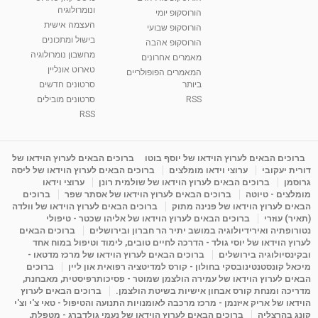
בגבעת שמואל
ונומרולוגיה
הורוסקופ יומי
01:46
מאת
5 שנים
Shahar-vod
2,309 צפיות
העצמה אישית
הורוסקופ שבועי
בישול ומתכונים
הורוסקופ אהבה
סודות בתאריך הלידה, משמעות חודש הלידה -
מחשבון נומרולוגיה
ינואר זינה ליבשיץ נומרולוגית
מאמרים אחרונים
טארוט אונליין
05:37
מאת
10 שנים
vod-galit
3,261 צפיות
המאמרים הפופולריים
ביותר
סרטונים חדשים
RSS
סרטונים מובילים
ליסה גרוסמן - המרכז לאימון התנהגותי - קשב
וריכוז ברעננה - הרצאת מבוא: אימון להצלחה של...
RSS
1:31:05
מאת
4 שנים
Shahar-vod
1,732 צפיות
מדיטציה בדמיון מודרך - היכרות עם האני הפנימי
ברוכים הבאים לערוץ הוידאו של יוסף בוטו
ברוכים הבאים לערוץ הוידאו של
דורית יעקובי
ערוצי וידאו מומלצים
ברוכים הבאים לערוץ הוידאו של ליסה
מאת
11 שנים
admin
3,644 צפיות
09:12
גרוסמן
ברוכים הבאים לערוץ הוידאו של שולמית רונן
ערוצי וידאו
מומלצים - טיוטה
ברוכים הבאים לערוץ הוידאו של אסתר שפר
ברוכים
הבאים לערוץ הוידאו של פנינה מתוק
ברוכים הבאים לערוץ הוידאו של וולדה
פנינה מתוק - מרכז "נתיב הלב" בהרצליה-
(תאיר) עוזרי
ברוכים הבאים לערוץ הוידאו של אליהו שכטר - טיפולי
מדיטציה-התחדשות
נטורופתיה ואירידיולוגיה במושב יתיר הר חברון ובירושלים
ברוכים הבאים
15:49
מאת
6 שנים
Shahar-vod
2,143 צפיות
לערוץ הוידאו של יוסי גולד - הדרכה לחיים טובים, לימוד וטיפול במוח אחד
ובקינסיולוגיה בירושלים
ברוכים הבאים לערוץ הוידאו של מרכז מדטאו -
מיכאל קונסטנטינובסקי בחולון - קורס למדיטציה רפואית און ליין
ברוכים
הבאים לערוץ הוידאו של עמירה הולצמן שמוטר - פסיכותרפיסטית, מאבחנת,
מדריכה ומנחת קורס אבחון אישיות בשיטת הולצמן.
ברוכים הבאים לערוץ
הוידאו של אריק איזנמן - מרכז מרכבה לאומנויות התנועה והטיפול - טאי צ'י וצ'י
קונג בהרצליה
ברוכים הבאים לערוץ הוידאו של נעמי גולדברג - מטפלת,