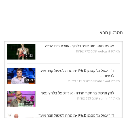
הסרטון הבא
פגיעת חזה- חזה אוויר בלחץ - אוורת בית החזה
מאת
9 שנים
vod-galit
772 צפיות
01:53
ד''ר יגאל גליקסמן Ph.D -מומחה לטיפול קצר מועד
לבעיות...
23:53
מאת
2 חודשים
Shahar-vod
112 צפיות
לחץ וטיפול בהתקף חרדה - איך לטפל בלחץ נפשי
מאת
11 שנים
admin
533 צפיות
07:28
ד''ר יגאל גליקסמן Ph.D -מומחה לטיפול קצר מועד
לבעיות...
02:21
מאת
2 חודשים
Shahar-vod
109 צפיות