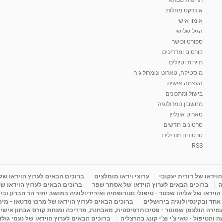
אינדקס מחלות
אימון אישי
הגיל שלישי
ספורט וכושר
קורסים ומדריכים
תיירות וטיולים
מיסטיקה, טארוט ונומרולוגיה
העצמה אישית
בישול ומתכונים
מחשבון נומרולוגיה
טארוט אונליין
סרטונים חדשים
סרטונים מובילים
RSS
וידאו של דורית יעקובי
ערוצי וידאו מומלצים
ברוכים הבאים לערוץ הוידאו של
ה
ברוכים הבאים לערוץ הוידאו של אסתר שפר
ברוכים הבאים לערוץ הוידאו של
וידאו של אליהו שכטר - טיפולי נטורופתיה ואירידיולוגיה במושב יתיר הר חברון ובי
 אחד ובקינסיולוגיה בירושלים
ברוכים הבאים לערוץ הוידאו של מרכז מדטאו - מיכא
עמירה הולצמן שמוטר - פסיכותרפיסטית, מאבחנת, מדריכה ומנחת קורס אבחון אישי
והטיפול - טאי צ'י וצ'י קונג בהרצליה
ברוכים הבאים לערוץ הוידאו של נעמי גול