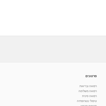
סרטונים
רפואה ובריאות
רפואה משלימה
רפואה סינית
טיפולי נטורופתיה
תרופות סבתא