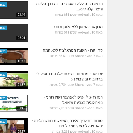
הרזיה נכונה ללא דיאטה - הרזיה דרך הליכה
נבחר
וריצה קלה ללא...
מאת
10 שנים
vod-galit
681 צפיות
03:49
מכון אברהמסון ללא גלוטן וסוכר
נבחר
מאת
10 שנים
vod-galit
511 צפיות
06:04
קרין גורן - העוגה המתגלצ’ת ללא קמח
נבחר
מאת
7 שנים
Shahar-vod
38.5k צפיות
10:17
יוסי שר - מתמחה בשיטת אלכסנדר וטאי צ'י
נבחר
ברחובות ובקיבוץ נען
מאת
7 שנים
Shahar-vod
2,734 צפיות
01:37
רנה רז-גילו -טיפול אנרגטי ויעוץ רוחני -
נבחר
נומרולוגית בגבעת שמואל
מאת
5 שנים
Shahar-vod
2,310 צפיות
01:46
סודות בתאריך הלידה, משמעות חודש הלידה -
נבחר
ינואר זינה ליבשיץ נומרולוגית
מאת
10 שנים
vod-galit
3,261 צפיות
05:37