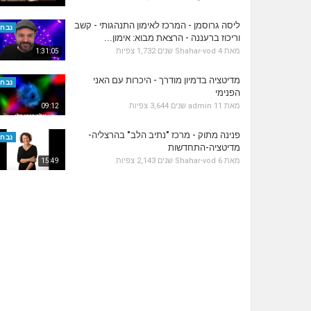
ליסה גרוסמן - המרכז לאימון התנהגותי - קשב
נבחר
וריכוז ברעננה - הרצאת מבוא: אימון...
מאת
4 שנים
Shahar-vod
1,732 צפיות
1:31:05
מדיטציה בדמיון מודרך - היכרות עם האני
נבחר
הפנימי
מאת
11 שנים
admin
3,644 צפיות
09:12
פנינה מתוק - מרכז "נתיב הלב" בהרצליה-
נבחר
מדיטציה-התחדשות
מאת
6 שנים
Shahar-vod
2,143 צפיות
15:49