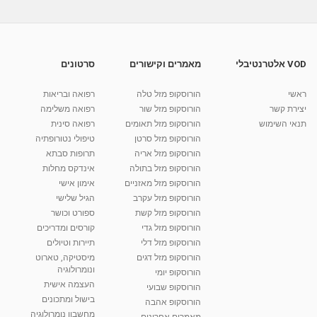
גמילה מסוכרים וגלוטן דיאטה מכון אברהמסון
מאת
10 שנים
vod-galit
596 צפיות
04:52
VOD אלטרנטיבלי
מאמרים וקישורים
סרטונים
דיאטות עם מכון אברהמסון גמילה מסוכרים וגלוטן
ראשי
הורוסקופ מזל טלה
רפואה ובריאות
מאת
10 שנים
vod-galit
508 צפיות
04:00
יצירת קשר
הורוסקופ מזל שור
רפואה משלימה
תנאי השימוש
הורוסקופ מזל תאומים
רפואה סינית
קרין גורן - העוגה המתגלצ’ת ללא קמח
הורוסקופ מזל סרטן
טיפולי נטורופתיה
מאת
7 שנים
Shahar-vod
38.5k צפיות
הורוסקופ מזל אריה
תרופות סבתא
הורוסקופ מזל בתולה
אינדקס מחלות
10:17
הורוסקופ מזל מאזניים
אימון אישי
יוסי שר - מתמחה בשיטת אלכסנדר וטאי צ'י
הורוסקופ מזל עקרב
הגיל שלישי
ברחובות ובקיבוץ נען
הורוסקופ מזל קשת
ספורט וכושר
מאת
7 שנים
Shahar-vod
2,734 צפיות
הורוסקופ מזל גדי
קורסים ומדריכים
01:37
הורוסקופ מזל דלי
תיירות וטיולים
רנה רז-גילו -טיפול אנרגטי ויעוץ רוחני - נומרולוגית
הורוסקופ מזל דגים
מיסטיקה, טארוט
בגבעת שמואל
ונומרולוגיה
הורוסקופ יומי
01:46
מאת
5 שנים
Shahar-vod
2,309 צפיות
העצמה אישית
הורוסקופ שבועי
בישול ומתכונים
הורוסקופ אהבה
סודות בתאריך הלידה, משמעות חודש הלידה -
מחשבון נומרולוגיה
ינואר זינה ליבשיץ נומרולוגית
מאמרים אחרונים