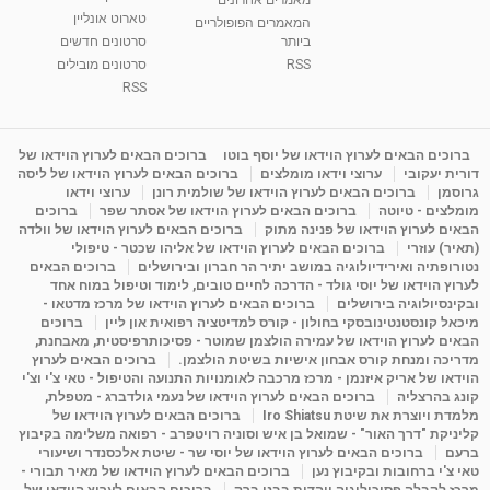
טארוט אונליין
05:37
מאת
10 שנים
vod-galit
3,261 צפיות
המאמרים הפופולריים
ביותר
סרטונים חדשים
RSS
סרטונים מובילים
ליסה גרוסמן - המרכז לאימון התנהגותי - קשב
וריכוז ברעננה - הרצאת מבוא: אימון להצלחה של...
RSS
1:31:05
מאת
4 שנים
Shahar-vod
1,719 צפיות
מדיטציה בדמיון מודרך - היכרות עם האני הפנימי
ברוכים הבאים לערוץ הוידאו של יוסף בוטו
ברוכים הבאים לערוץ הוידאו של
דורית יעקובי
ערוצי וידאו מומלצים
ברוכים הבאים לערוץ הוידאו של ליסה
מאת
11 שנים
admin
3,644 צפיות
09:12
גרוסמן
ברוכים הבאים לערוץ הוידאו של שולמית רונן
ערוצי וידאו
מומלצים - טיוטה
ברוכים הבאים לערוץ הוידאו של אסתר שפר
ברוכים
הבאים לערוץ הוידאו של פנינה מתוק
ברוכים הבאים לערוץ הוידאו של וולדה
פנינה מתוק - מרכז "נתיב הלב" בהרצליה-
(תאיר) עוזרי
ברוכים הבאים לערוץ הוידאו של אליהו שכטר - טיפולי
מדיטציה-התחדשות
נטורופתיה ואירידיולוגיה במושב יתיר הר חברון ובירושלים
ברוכים הבאים
15:49
מאת
6 שנים
Shahar-vod
2,143 צפיות
לערוץ הוידאו של יוסי גולד - הדרכה לחיים טובים, לימוד וטיפול במוח אחד
ובקינסיולוגיה בירושלים
ברוכים הבאים לערוץ הוידאו של מרכז מדטאו -
מיכאל קונסטנטינובסקי בחולון - קורס למדיטציה רפואית און ליין
ברוכים
הבאים לערוץ הוידאו של עמירה הולצמן שמוטר - פסיכותרפיסטית, מאבחנת,
מדריכה ומנחת קורס אבחון אישיות בשיטת הולצמן.
ברוכים הבאים לערוץ
הוידאו של אריק איזנמן - מרכז מרכבה לאומנויות התנועה והטיפול - טאי צ'י וצ'י
קונג בהרצליה
ברוכים הבאים לערוץ הוידאו של נעמי גולדברג - מטפלת,
מלמדת ויוצרת את שיטת Iro Shiatsu
ברוכים הבאים לערוץ הוידאו של
קליניקת "דרך האור" - שמואל בן איש וסוניה רויטפרב - רפואה משלימה בקיבוץ
ברעם
ברוכים הבאים לערוץ הוידאו של יוסי שר - שיטת אלכסנדר ושיעורי
טאי צ'י ברחובות ובקיבוץ נען
ברוכים הבאים לערוץ הוידאו של מאיר תבורי -
מרכז לקבלה פסיכולוגיה ויהדות בבני ברק
ברוכים הבאים לערוץ הוידאו של