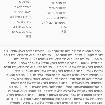
ונומרולוגיה
הורוסקופ יומי
01:46
מאת
5 שנים
Shahar-vod
2,314 צפיות
העצמה אישית
הורוסקופ שבועי
בישול ומתכונים
הורוסקופ אהבה
סודות בתאריך הלידה, משמעות חודש הלידה -
מחשבון נומרולוגיה
ינואר זינה ליבשיץ נומרולוגית
מאמרים אחרונים
טארוט אונליין
05:37
מאת
10 שנים
vod-galit
3,263 צפיות
המאמרים הפופולריים
ביותר
סרטונים חדשים
RSS
סרטונים מובילים
ליסה גרוסמן - המרכז לאימון התנהגותי - קשב
וריכוז ברעננה - הרצאת מבוא: אימון להצלחה של...
RSS
1:31:05
מאת
4 שנים
Shahar-vod
1,736 צפיות
מדיטציה בדמיון מודרך - היכרות עם האני הפנימי
ברוכים הבאים לערוץ הוידאו של יוסף בוטו
ברוכים הבאים לערוץ הוידאו של
דורית יעקובי
ערוצי וידאו מומלצים
ברוכים הבאים לערוץ הוידאו של ליסה
מאת
11 שנים
admin
3,649 צפיות
09:12
גרוסמן
ברוכים הבאים לערוץ הוידאו של שולמית רונן
ערוצי וידאו
מומלצים - טיוטה
ברוכים הבאים לערוץ הוידאו של אסתר שפר
ברוכים
הבאים לערוץ הוידאו של פנינה מתוק
ברוכים הבאים לערוץ הוידאו של וולדה
פנינה מתוק - מרכז "נתיב הלב" בהרצליה-
(תאיר) עוזרי
ברוכים הבאים לערוץ הוידאו של אליהו שכטר - טיפולי
מדיטציה-התחדשות
נטורופתיה ואירידיולוגיה במושב יתיר הר חברון ובירושלים
ברוכים הבאים
15:49
מאת
6 שנים
Shahar-vod
2,146 צפיות
לערוץ הוידאו של יוסי גולד - הדרכה לחיים טובים, לימוד וטיפול במוח אחד
ובקינסיולוגיה בירושלים
ברוכים הבאים לערוץ הוידאו של מרכז מדטאו -
מיכאל קונסטנטינובסקי בחולון - קורס למדיטציה רפואית און ליין
ברוכים
הבאים לערוץ הוידאו של עמירה הולצמן שמוטר - פסיכותרפיסטית, מאבחנת,
מדריכה ומנחת קורס אבחון אישיות בשיטת הולצמן.
ברוכים הבאים לערוץ
הוידאו של אריק איזנמן - מרכז מרכבה לאומנויות התנועה והטיפול - טאי צ'י וצ'י
קונג בהרצליה
ברוכים הבאים לערוץ הוידאו של נעמי גולדברג - מטפלת,