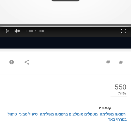
ss
Loaded
: 0%
0%
Play
Mute
Fullscreen
Current
Duration
0:00
/
0:00
Time
Time
550
צפיות
קטגוריה
רפואה משלימה
מטפלים מומלצים ברפואה משלימה
טיפול טבעי
טיפול
בפרחי באך