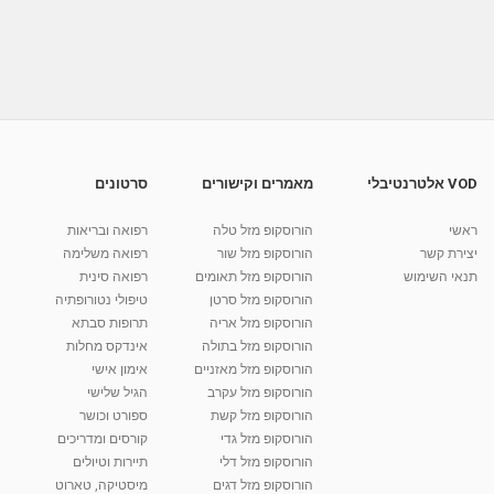
אסתר שפר - ביורגונומי ואקסס בארס בבני ברק -
הרציונל של...
18:41
מאת
2 שנים
Shahar-vod
606 צפיות
אסתר שפר - ביורגונומי ואקסס בארס בבני ברק -
הקו החם
02:19
מאת
4 שנים
Shahar-vod
771 צפיות
VOD אלטרנטיבלי
מאמרים וקישורים
סרטונים
אסתר שפר - ביורגונומי ואקסס בארס בבני ברק -
צקרות1
ראשי
הורוסקופ מזל טלה
רפואה ובריאות
33:31
מאת
2 שנים
Shahar-vod
559 צפיות
יצירת קשר
הורוסקופ מזל שור
רפואה משלימה
תנאי השימוש
הורוסקופ מזל תאומים
רפואה סינית
קרין גורן - העוגה המתגלצ’ת ללא קמח
הורוסקופ מזל סרטן
טיפולי נטורופתיה
מאת
7 שנים
Shahar-vod
38.5k צפיות
הורוסקופ מזל אריה
תרופות סבתא
הורוסקופ מזל בתולה
אינדקס מחלות
10:17
הורוסקופ מזל מאזניים
אימון אישי
יוסי שר - מתמחה בשיטת אלכסנדר וטאי צ'י
הורוסקופ מזל עקרב
הגיל שלישי
ברחובות ובקיבוץ נען
הורוסקופ מזל קשת
ספורט וכושר
מאת
7 שנים
Shahar-vod
2,738 צפיות
הורוסקופ מזל גדי
קורסים ומדריכים
01:37
הורוסקופ מזל דלי
תיירות וטיולים
רנה רז-גילו -טיפול אנרגטי ויעוץ רוחני - נומרולוגית
הורוסקופ מזל דגים
מיסטיקה, טארוט
בגבעת שמואל