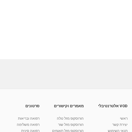
VOD אלטרנטיבלי
מאמרים וקישורים
סרטונים
ראשי
הורוסקופ מזל טלה
רפואה ובריאות
יצירת קשר
הורוסקופ מזל שור
רפואה משלימה
תנאי השימוש
הורוסקופ מזל תאומים
רפואה סינית