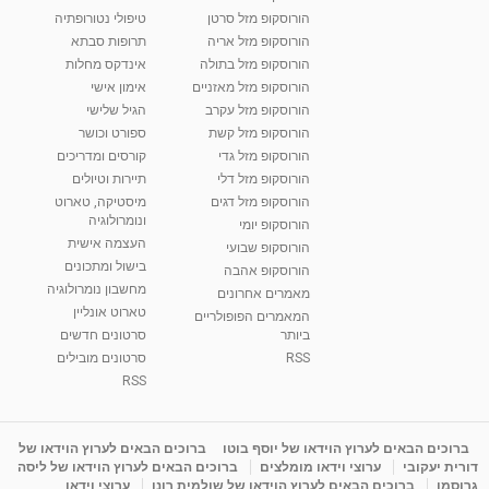
הורוסקופ מזל סרטן
טיפולי נטורופתיה
הורוסקופ מזל אריה
תרופות סבתא
הורוסקופ מזל בתולה
אינדקס מחלות
הורוסקופ מזל מאזניים
אימון אישי
הורוסקופ מזל עקרב
הגיל שלישי
הורוסקופ מזל קשת
ספורט וכושר
הורוסקופ מזל גדי
קורסים ומדריכים
הורוסקופ מזל דלי
תיירות וטיולים
הורוסקופ מזל דגים
מיסטיקה, טארוט
ונומרולוגיה
הורוסקופ יומי
העצמה אישית
הורוסקופ שבועי
בישול ומתכונים
הורוסקופ אהבה
מחשבון נומרולוגיה
מאמרים אחרונים
טארוט אונליין
המאמרים הפופולריים
ביותר
סרטונים חדשים
RSS
סרטונים מובילים
RSS
ברוכים הבאים לערוץ הוידאו של יוסף בוטו
ברוכים הבאים לערוץ הוידאו של
דורית יעקובי
ערוצי וידאו מומלצים
ברוכים הבאים לערוץ הוידאו של ליסה
גרוסמן
ברוכים הבאים לערוץ הוידאו של שולמית רונן
ערוצי וידאו