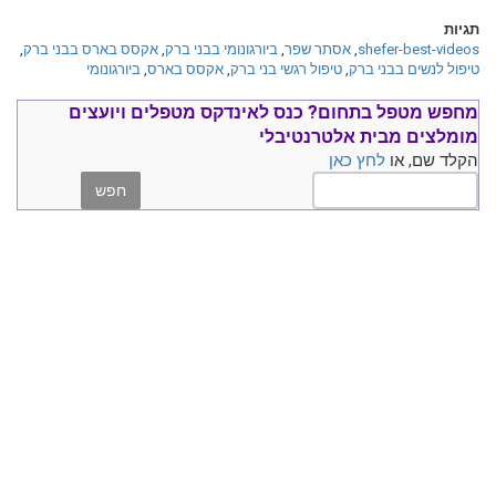
תגיות
shefer-best-videos
,
אסתר שפר
,
ביורגונומי בבני ברק
,
אקסס בארס בבני ברק
,
טיפול לנשים בבני ברק
,
טיפול רגשי בני ברק
,
אקסס בארס
,
ביורגונומי
מחפש מטפל בתחום?
כנס ל
אינדקס מטפלים ויועצים
מומלצים
מבית אלטרנטיבלי
הקלד שם, או
לחץ כאן