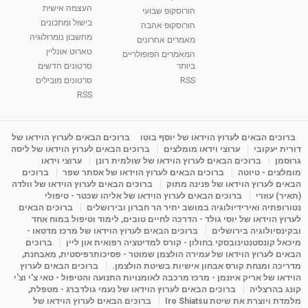
העצמה אישית
הורוסקופ שבועי
בישול ומתכונים
הורוסקופ אהבה
סודות בתאריך הלידה, משמעות חודש הלידה -
מחשבון נומרולוגיה
ינואר זינה ליבשיץ נומרולוגית
מאמרים אחרונים
טארוט אונליין
05:37
מאת
10 שנים
vod-galit
3,263 צפיות
המאמרים הפופולריים
ביותר
סרטונים חדשים
RSS
סרטונים מובילים
ליסה גרוסמן - המרכז לאימון התנהגותי - קשב
וריכוז ברעננה - הרצאת מבוא: אימון להצלחה של...
RSS
1:31:05
מאת
4 שנים
Shahar-vod
1,736 צפיות
מדיטציה בדמיון מודרך - היכרות עם האני הפנימי
ברוכים הבאים לערוץ הוידאו של יוסף בוטו
ברוכים הבאים לערוץ הוידאו של
דורית יעקובי
ערוצי וידאו מומלצים
ברוכים הבאים לערוץ הוידאו של ליסה
מאת
11 שנים
admin
3,649 צפיות
09:12
גרוסמן
ברוכים הבאים לערוץ הוידאו של שולמית רונן
ערוצי וידאו
מומלצים - טיוטה
ברוכים הבאים לערוץ הוידאו של אסתר שפר
ברוכים
הבאים לערוץ הוידאו של פנינה מתוק
ברוכים הבאים לערוץ הוידאו של וולדה
פנינה מתוק - מרכז "נתיב הלב" בהרצליה-
(תאיר) עוזרי
ברוכים הבאים לערוץ הוידאו של אליהו שכטר - טיפולי
מדיטציה-התחדשות
נטורופתיה ואירידיולוגיה במושב יתיר הר חברון ובירושלים
ברוכים הבאים
15:49
מאת
6 שנים
Shahar-vod
2,146 צפיות
לערוץ הוידאו של יוסי גולד - הדרכה לחיים טובים, לימוד וטיפול במוח אחד
ובקינסיולוגיה בירושלים
ברוכים הבאים לערוץ הוידאו של מרכז מדטאו -
מיכאל קונסטנטינובסקי בחולון - קורס למדיטציה רפואית און ליין
ברוכים
הבאים לערוץ הוידאו של עמירה הולצמן שמוטר - פסיכותרפיסטית, מאבחנת,
מדריכה ומנחת קורס אבחון אישיות בשיטת הולצמן.
ברוכים הבאים לערוץ
הוידאו של אריק איזנמן - מרכז מרכבה לאומנויות התנועה והטיפול - טאי צ'י וצ'י
קונג בהרצליה
ברוכים הבאים לערוץ הוידאו של נעמי גולדברג - מטפלת,
מלמדת ויוצרת את שיטת Iro Shiatsu
ברוכים הבאים לערוץ הוידאו של