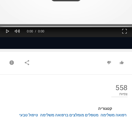
ss
Loaded
: 0%
0%
Play
Mute
Fullscreen
Current
Duration
0:00
/
0:00
Time
Time
558
צפיות
קטגוריה
רפואה משלימה
מטפלים מומלצים ברפואה משלימה
טיפול טבעי