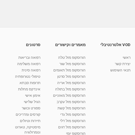
אסתר שפר - ביורגונומי ואקסס בארס בבני ברק -
הקו החם
02:19
מאת
4 שנים
Shahar-vod
771 צפיות
אסתר שפר - ביורגונומי ואקסס בארס בבני ברק -
עבודת...
11:26
מאת
4 שנים
Shahar-vod
758 צפיות
VOD אלטרנטיבלי
מאמרים וקישורים
סרטונים
אסתר שפר - ביורגונומי ואקסס בארס בבני ברק -
עבודת...
ראשי
הורוסקופ מזל טלה
רפואה ובריאות
10:26
מאת
4 שנים
Shahar-vod
600 צפיות
יצירת קשר
הורוסקופ מזל שור
רפואה משלימה
תנאי השימוש
הורוסקופ מזל תאומים
רפואה סינית
קרין גורן - העוגה המתגלצ’ת ללא קמח
הורוסקופ מזל סרטן
טיפולי נטורופתיה
מאת
7 שנים
Shahar-vod
38.5k צפיות
הורוסקופ מזל אריה
תרופות סבתא
הורוסקופ מזל בתולה
אינדקס מחלות
10:17
הורוסקופ מזל מאזניים
אימון אישי
יוסי שר - מתמחה בשיטת אלכסנדר וטאי צ'י
הורוסקופ מזל עקרב
הגיל שלישי
ברחובות ובקיבוץ נען
הורוסקופ מזל קשת
ספורט וכושר
מאת
7 שנים
Shahar-vod
2,738 צפיות
הורוסקופ מזל גדי
קורסים ומדריכים
01:37
הורוסקופ מזל דלי
תיירות וטיולים
רנה רז-גילו -טיפול אנרגטי ויעוץ רוחני - נומרולוגית
הורוסקופ מזל דגים
מיסטיקה, טארוט
בגבעת שמואל
ונומרולוגיה
הורוסקופ יומי
01:46
מאת
5 שנים
Shahar-vod
2,314 צפיות