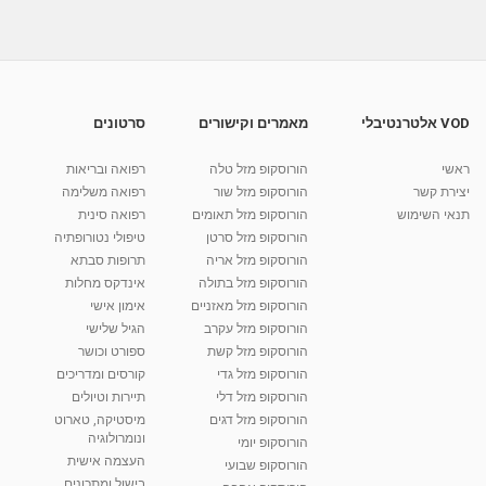
02:53
מסר לבעלי הפרעות קשב וריכוז - מרכז זינוק
מאת
11 שנים
vod-galit
673 צפיות
05:07
VOD אלטרנטיבלי
מאמרים וקישורים
סרטונים
איבחון הפרעות קשב וריכוז- מרכז זינוק
ראשי
הורוסקופ מזל טלה
רפואה ובריאות
מאת
11 שנים
vod-galit
508 צפיות
04:34
יצירת קשר
הורוסקופ מזל שור
רפואה משלימה
תנאי השימוש
הורוסקופ מזל תאומים
רפואה סינית
קרין גורן - העוגה המתגלצ’ת ללא קמח
הורוסקופ מזל סרטן
טיפולי נטורופתיה
מאת
7 שנים
Shahar-vod
38.5k צפיות
הורוסקופ מזל אריה
תרופות סבתא
הורוסקופ מזל בתולה
אינדקס מחלות
10:17
הורוסקופ מזל מאזניים
אימון אישי
יוסי שר - מתמחה בשיטת אלכסנדר וטאי צ'י
הורוסקופ מזל עקרב
הגיל שלישי
ברחובות ובקיבוץ נען
הורוסקופ מזל קשת
ספורט וכושר
מאת
7 שנים
Shahar-vod
2,734 צפיות
הורוסקופ מזל גדי
קורסים ומדריכים
01:37
הורוסקופ מזל דלי
תיירות וטיולים
רנה רז-גילו -טיפול אנרגטי ויעוץ רוחני - נומרולוגית
הורוסקופ מזל דגים
מיסטיקה, טארוט
בגבעת שמואל
ונומרולוגיה
הורוסקופ יומי
01:46
מאת
5 שנים
Shahar-vod
2,309 צפיות
העצמה אישית
הורוסקופ שבועי
בישול ומתכונים