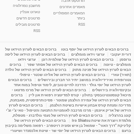
הורוסקופ אהבה
סודות בתאריך הלידה, משמעות חודש הלידה -
מחשבון נומרולוגיה
ינואר זינה ליבשיץ נומרולוגית
מאמרים אחרונים
טארוט אונליין
05:37
מאת
10 שנים
vod-galit
3,261 צפיות
המאמרים הפופולריים
ביותר
סרטונים חדשים
RSS
סרטונים מובילים
ליסה גרוסמן - המרכז לאימון התנהגותי - קשב
וריכוז ברעננה - הרצאת מבוא: אימון להצלחה של...
RSS
1:31:05
מאת
4 שנים
Shahar-vod
1,728 צפיות
מדיטציה בדמיון מודרך - היכרות עם האני הפנימי
ברוכים הבאים לערוץ הוידאו של יוסף בוטו
ברוכים הבאים לערוץ הוידאו של
דורית יעקובי
ערוצי וידאו מומלצים
ברוכים הבאים לערוץ הוידאו של ליסה
מאת
11 שנים
admin
3,644 צפיות
09:12
גרוסמן
ברוכים הבאים לערוץ הוידאו של שולמית רונן
ערוצי וידאו
מומלצים - טיוטה
ברוכים הבאים לערוץ הוידאו של אסתר שפר
ברוכים
הבאים לערוץ הוידאו של פנינה מתוק
ברוכים הבאים לערוץ הוידאו של וולדה
פנינה מתוק - מרכז "נתיב הלב" בהרצליה-
(תאיר) עוזרי
ברוכים הבאים לערוץ הוידאו של אליהו שכטר - טיפולי
מדיטציה-התחדשות
נטורופתיה ואירידיולוגיה במושב יתיר הר חברון ובירושלים
ברוכים הבאים
15:49
מאת
6 שנים
Shahar-vod
2,143 צפיות
לערוץ הוידאו של יוסי גולד - הדרכה לחיים טובים, לימוד וטיפול במוח אחד
ובקינסיולוגיה בירושלים
ברוכים הבאים לערוץ הוידאו של מרכז מדטאו -
מיכאל קונסטנטינובסקי בחולון - קורס למדיטציה רפואית און ליין
ברוכים
הבאים לערוץ הוידאו של עמירה הולצמן שמוטר - פסיכותרפיסטית, מאבחנת,
מדריכה ומנחת קורס אבחון אישיות בשיטת הולצמן.
ברוכים הבאים לערוץ
הוידאו של אריק איזנמן - מרכז מרכבה לאומנויות התנועה והטיפול - טאי צ'י וצ'י
קונג בהרצליה
ברוכים הבאים לערוץ הוידאו של נעמי גולדברג - מטפלת,
מלמדת ויוצרת את שיטת Iro Shiatsu
ברוכים הבאים לערוץ הוידאו של
קליניקת "דרך האור" - שמואל בן איש וסוניה רויטפרב - רפואה משלימה בקיבוץ
ברעם
ברוכים הבאים לערוץ הוידאו של יוסי שר - שיטת אלכסנדר ושיעורי