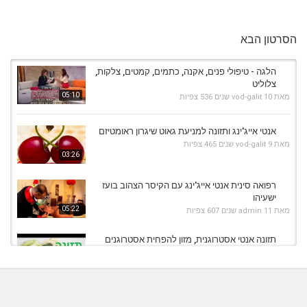
הסרטון הבא
הלגה - טיפולי פנים, אקנה, כתמים, קמטים, צלקות,
צלוליט
05:10
מאת
10 שנים
vod-galit
536 צפיות
אנטי אייג'ינג ותזונה למניעת גאוט שיגרון ראומטיזם
מאת
9 שנים
vod-galit
465 צפיות
03:26
רפואה סינית אנטי אייג'ינג עם הקיסר הצהוב בועז
ישעיהו
05:22
מאת
11 שנים
admin
607 צפיות
תזונה אנטי אסטרוגנית, מזון להפחית אסטרוגנים
קובי עזרא
מאת
7 שנים
Liem-vod
660 צפיות
12:13
איך להכין לחמניות?
מאת
11 שנים
admin
708 צפיות