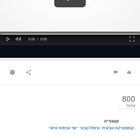
ss
Loaded
: 0%
0%
Play
Mute
Fullscreen
Current
Duration
0:00
/
0:00
Time
Time
800
צפיות
קטגוריה
קוסמטיקה טבעית
טיפול טבעי
יופי וטיפוח אישי