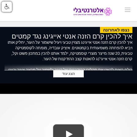
נצפו לאחרונה
איך להכין קרם הזנה אנטי אייגינג נגד קמטים
איך להכין קרם הזנה אנטי אייגינג מצויין טבעי ויעיל שישמור על העור, יחליק אותו
ויביא להפחתה משמעותית בקמטוטים. איציק עובדיה, מומחה לקוסמטיקה
טבעית, 20 שנה מייצר מוצרי קוסמטיקה, ילמד אותנו להכין במתכון פשוט וקל,
קרם הזנה אנטי אייגי'נג להאטת קצב ההזדקנות של העור.
כולם רוצים להאט את תהליכי ההזדקנות של העור ולשמור על מראה צעיר ורענן.
הצג עוד
לכן, חשוב למרוח קרם הזנה כל לילה.
נלמד את מרכיבי הקרם, הפאזה המיימית, הפאזה השומנית ואיך ניתן לקשור
ביניהם. נכין ביחד קרם שנספג בקלות, נעים לשימוש ומעניק לעור ריכוך, לחות
והזנה.
למתכון המלא היכנסי: https://www.aroma-oil.co.il/Kit-making-Anti-Aging-
Nourishing-Cream.html