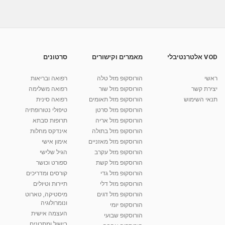
04:14
איך להכין מסכה טבעית לפנים להפחתת קמטים
וטיפול...
מאת
7 שנים
Liem-vod
916 צפיות
04:14
VOD אלטרנטיבלי
מאמרים וקישורים
סרטונים
אלונה שכטר וד'ר ירון ריסין החלקת או מילוי קמטים
ראשי
הורוסקופ מזל טלה
רפואה ובריאות
מאת
10 שנים
vod-galit
482 צפיות
05:25
יצירת קשר
הורוסקופ מזל שור
רפואה משלימה
תנאי השימוש
הורוסקופ מזל תאומים
רפואה סינית
קרין גורן - העוגה המתגלצ’ת ללא קמח
הורוסקופ מזל סרטן
טיפולי נטורופתיה
מאת
7 שנים
Shahar-vod
38.5k צפיות
הורוסקופ מזל אריה
תרופות סבתא
הורוסקופ מזל בתולה
אינדקס מחלות
10:17
הורוסקופ מזל מאזניים
אימון אישי
יוסי שר - מתמחה בשיטת אלכסנדר וטאי צ'י
הורוסקופ מזל עקרב
הגיל שלישי
ברחובות ובקיבוץ נען
הורוסקופ מזל קשת
ספורט וכושר
מאת
7 שנים
Shahar-vod
2,738 צפיות
הורוסקופ מזל גדי
קורסים ומדריכים
01:37
הורוסקופ מזל דלי
תיירות וטיולים
רנה רז-גילו -טיפול אנרגטי ויעוץ רוחני - נומרולוגית
הורוסקופ מזל דגים
מיסטיקה, טארוט
בגבעת שמואל
ונומרולוגיה
הורוסקופ יומי
01:46
מאת
5 שנים
Shahar-vod
2,314 צפיות
העצמה אישית
הורוסקופ שבועי
בישול ומתכונים