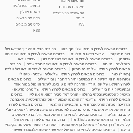
הורוסקופ אהבה
סודות בתאריך הלידה, משמעות חודש הלידה -
מחשבון נומרולוגיה
ינואר זינה ליבשיץ נומרולוגית
מאמרים אחרונים
טארוט אונליין
05:37
מאת
10 שנים
vod-galit
3,263 צפיות
המאמרים הפופולריים
ביותר
סרטונים חדשים
RSS
סרטונים מובילים
ליסה גרוסמן - המרכז לאימון התנהגותי - קשב
וריכוז ברעננה - הרצאת מבוא: אימון להצלחה...
RSS
1:31:05
מאת
4 שנים
Shahar-vod
1,736 צפיות
מדיטציה בדמיון מודרך - היכרות עם האני הפנימי
ברוכים הבאים לערוץ הוידאו של יוסף בוטו
ברוכים הבאים לערוץ הוידאו של
דורית יעקובי
ערוצי וידאו מומלצים
ברוכים הבאים לערוץ הוידאו של ליסה
מאת
11 שנים
admin
3,649 צפיות
09:12
גרוסמן
ברוכים הבאים לערוץ הוידאו של שולמית רונן
ערוצי וידאו
מומלצים - טיוטה
ברוכים הבאים לערוץ הוידאו של אסתר שפר
ברוכים
הבאים לערוץ הוידאו של פנינה מתוק
ברוכים הבאים לערוץ הוידאו של וולדה
פנינה מתוק - מרכז "נתיב הלב" בהרצליה-
(תאיר) עוזרי
ברוכים הבאים לערוץ הוידאו של אליהו שכטר - טיפולי
מדיטציה-התחדשות
נטורופתיה ואירידיולוגיה במושב יתיר הר חברון ובירושלים
ברוכים הבאים
15:49
מאת
6 שנים
Shahar-vod
2,146 צפיות
לערוץ הוידאו של יוסי גולד - הדרכה לחיים טובים, לימוד וטיפול במוח אחד
ובקינסיולוגיה בירושלים
ברוכים הבאים לערוץ הוידאו של מרכז מדטאו -
מיכאל קונסטנטינובסקי בחולון - קורס למדיטציה רפואית און ליין
ברוכים
הבאים לערוץ הוידאו של עמירה הולצמן שמוטר - פסיכותרפיסטית, מאבחנת,
מדריכה ומנחת קורס אבחון אישיות בשיטת הולצמן.
ברוכים הבאים לערוץ
הוידאו של אריק איזנמן - מרכז מרכבה לאומנויות התנועה והטיפול - טאי צ'י וצ'י
קונג בהרצליה
ברוכים הבאים לערוץ הוידאו של נעמי גולדברג - מטפלת,
מלמדת ויוצרת את שיטת Iro Shiatsu
ברוכים הבאים לערוץ הוידאו של
קליניקת "דרך האור" - שמואל בן איש וסוניה רויטפרב - רפואה משלימה בקיבוץ
ברעם
ברוכים הבאים לערוץ הוידאו של יוסי שר - שיטת אלכסנדר ושיעורי