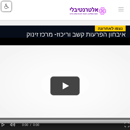
נצפו לאחרונה
איבחון הפרעות קשב וריכוז- מרכז זינוק
Loaded
: 0%
lay
Mute
Fullscreen
Current
Duration
0:00
/
0:00