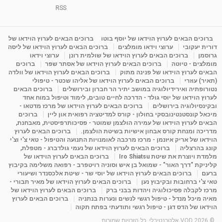
1:31:05
מאת
4 שנים
Shahar-vod
1,736 צפיות
RSS
מדיטציה בדמיון מודרך - היכרות עם האני הפנימי
מאת
11 שנים
admin
3,649 צפיות
ברוכים הבאים לערוץ הוידאו של יוסף בוטו
ברוכים הבאים לערוץ הוידאו של
09:12
דורית יעקובי
ערוצי וידאו מומלצים
ברוכים הבאים לערוץ הוידאו של ליסה
גרוסמן
ברוכים הבאים לערוץ הוידאו של שולמית רונן
ערוצי וידאו
מומלצים - טיוטה
ברוכים הבאים לערוץ הוידאו של אסתר שפר
ברוכים
פנינה מתוק - מרכז "נתיב הלב" בהרצליה-
הבאים לערוץ הוידאו של פנינה מתוק
ברוכים הבאים לערוץ הוידאו של וולדה
מדיטציה-התחדשות
(תאיר) עוזרי
ברוכים הבאים לערוץ הוידאו של אליהו שכטר - טיפולי
15:49
מאת
6 שנים
Shahar-vod
2,146 צפיות
נטורופתיה ואירידיולוגיה במושב יתיר הר חברון ובירושלים
ברוכים הבאים
לערוץ הוידאו של יוסי גולד - הדרכה לחיים טובים, לימוד וטיפול במוח אחד
ובקינסיולוגיה בירושלים
ברוכים הבאים לערוץ הוידאו של מרכז מדטאו -
מיכאל קונסטנטינובסקי בחולון - קורס למדיטציה רפואית און ליין
ברוכים
הבאים לערוץ הוידאו של עמירה הולצמן שמוטר - פסיכותרפיסטית, מאבחנת,
מדריכה ומנחת קורס אבחון אישיות בשיטת הולצמן.
ברוכים הבאים לערוץ
הוידאו של אריק איזנמן - מרכז מרכבה לאומנויות התנועה והטיפול - טאי צ'י וצ'י
קונג בהרצליה
ברוכים הבאים לערוץ הוידאו של נעמי גולדברג - מטפלת,
מלמדת ויוצרת את שיטת Iro Shiatsu
ברוכים הבאים לערוץ הוידאו של
קליניקת "דרך האור" - שמואל בן איש וסוניה רויטפרב - רפואה משלימה בקיבוץ
ברעם
ברוכים הבאים לערוץ הוידאו של יוסי שר - שיטת אלכסנדר ושיעורי
טאי צ'י ברחובות ובקיבוץ נען
ברוכים הבאים לערוץ הוידאו של מאיר תבורי -
מרכז לקבלה פסיכולוגיה ויהדות בבני ברק
ברוכים הבאים לערוץ הוידאו של
מאיה מיכל מנדל - טיפול רגשי לנשים ונערות בנתניה
ברוכים הבאים לערוץ
הוידאו של הדס דגן - טיפול רגשי ותודעתי בפתח תקוה
© 2026 VOD אלטרנטיבלי. כל הזכויות שמורות.