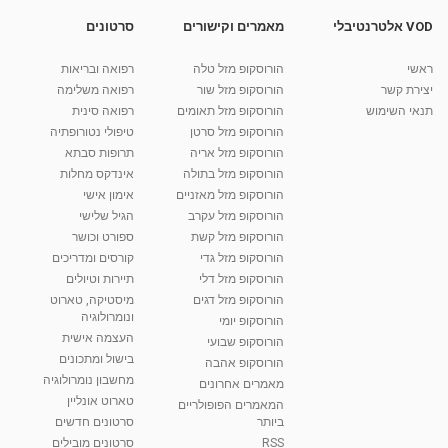
VOD אלטרנטיבלי
מאמרים וקישורים
סרטונים
מהו הקשר בין הפרעות קשב לבעיות שינה ? מרכז
זינוק
06:11
מאת
11 שנים
vod-galit
627 צפיות
ראשי
הורוסקופ מזל טלה
רפואה ובריאות
יצירת קשר
הורוסקופ מזל שור
רפואה משלימה
קרין גורן - העוגה המתגלצ’ת ללא קמח
תנאי השימוש
הורוסקופ מזל תאומים
רפואה סינית
מאת
7 שנים
Shahar-vod
38.5k צפיות
הורוסקופ מזל סרטן
טיפולי נטורופתיה
הורוסקופ מזל אריה
תרופות סבתא
10:17
הורוסקופ מזל בתולה
אינדקס מחלות
יוסי שר - מתמחה בשיטת אלכסנדר וטאי צ'י
הורוסקופ מזל מאזניים
אימון אישי
ברחובות ובקיבוץ נען
הורוסקופ מזל עקרב
הגיל שלישי
מאת
7 שנים
Shahar-vod
2,738 צפיות
הורוסקופ מזל קשת
ספורט וכושר
01:37
הורוסקופ מזל גדי
קורסים ומדריכים
רנה רז-גילו -טיפול אנרגטי ויעוץ רוחני - נומרולוגית
הורוסקופ מזל דלי
תיירות וטיולים
בגבעת שמואל
הורוסקופ מזל דגים
מיסטיקה, טארוט
01:46
מאת
5 שנים
Shahar-vod
2,314 צפיות
ונומרולוגיה
הורוסקופ יומי
העצמה אישית
הורוסקופ שבועי
סודות בתאריך הלידה, משמעות חודש הלידה -
בישול ומתכונים
הורוסקופ אהבה
ינואר זינה ליבשיץ נומרולוגית
מחשבון נומרולוגיה
05:37
מאת
10 שנים
vod-galit
3,263 צפיות
מאמרים אחרונים
טארוט אונליין
המאמרים הפופולריים
ביותר
סרטונים חדשים
ליסה גרוסמן - המרכז לאימון התנהגותי - קשב
וריכוז ברעננה - הרצאת מבוא: אימון להצלחה של...
RSS
סרטונים מובילים