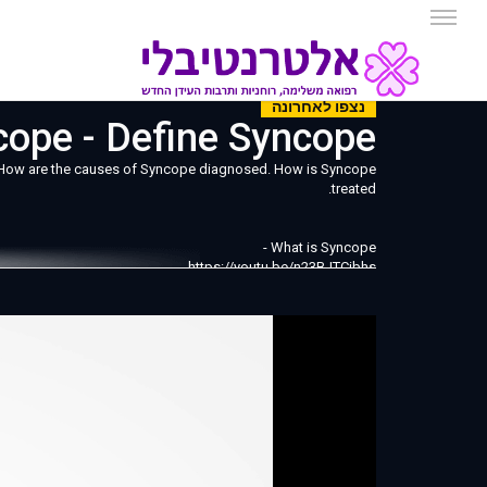
נצפו לאחרונה
e - Define Syncope התעלפות
 How are the causes of Syncope diagnosed. How is Syncope
treated.
What is Syncope -
https://youtu.be/n23BJTCibhs
== More Videos in this Series ==
**Cardiovascular System **
Heart Structure -
https://www.youtube.com/watch?v=62ns10WgI1A
Blood flow through the Heart -
https://www.youtube.com/watch?v=Z_nyv8bqNyE
Electrical activity in the Heart -
https://www.youtube.com/watch?v=zGZUJ9HOyrg