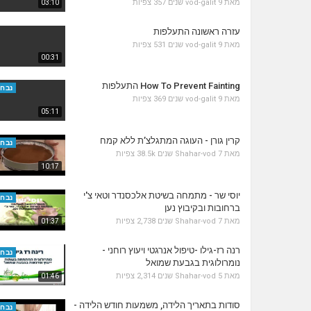
357 צפיות
vod-galit
9 שנים
מאת
03:10
עזרה ראשונה התעלפות
531 צפיות
vod-galit
9 שנים
מאת
00:31
How To Prevent Fainting התעלפות
נבחר
369 צפיות
vod-galit
9 שנים
מאת
05:11
קרין גורן - העוגה המתגלצ’ת ללא קמח
נבחר
38.5k צפיות
Shahar-vod
7 שנים
מאת
10:17
יוסי שר - מתמחה בשיטת אלכסנדר וטאי צ'י
נבחר
ברחובות ובקיבוץ נען
2,738 צפיות
Shahar-vod
7 שנים
מאת
01:37
רנה רז-גילו -טיפול אנרגטי ויעוץ רוחני -
נבחר
נומרולוגית בגבעת שמואל
2,314 צפיות
Shahar-vod
5 שנים
מאת
01:46
סודות בתאריך הלידה, משמעות חודש הלידה -
נבחר