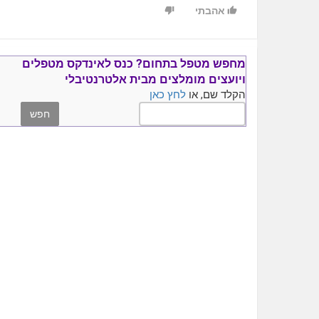
אהבתי
https://www.youtube.com/watch?v=iJvdPPjlMI4
**Heart Failure **
What is Heart Failure -
https://www.youtube.com/watch?v=bDtkZo6yCKw
מחפש מטפל בתחום?
כנס ל
אינדקס מטפלים
What Causes Heart Failure -
ויועצים
מומלצים
מבית אלטרנטיבלי
https://www.youtube.com/watch?v=WsH_eoyIw9Y
הקלד שם, או
לחץ כאן
How is Heart Failure Diagnosed -
https://www.youtube.com/watch?v=I0jqf3JGwFg
How is Heart Failure Treated -
https://www.youtube.com/watch?v=kXJ734Iq1-8
**Hypertension -- Blood Pressure **
What is Blood Pressure -
https://www.youtube.com/watch?v=BhNvPb4l744
What Causes Blood Pressure -
https://www.youtube.com/watch?v=EL_3I-Y--O0
How is Blood Pressure Diagnosed -
https://www.youtube.com/watch?v=Z2yoQKbKdXg
How is Blood Pressure Treated -
https://www.youtube.com/watch?v=ZQAkfEf0A1M
**Palpitations **
What are Palpitations -
https://www.youtube.com/watch?v=r1VCbb5OPkM