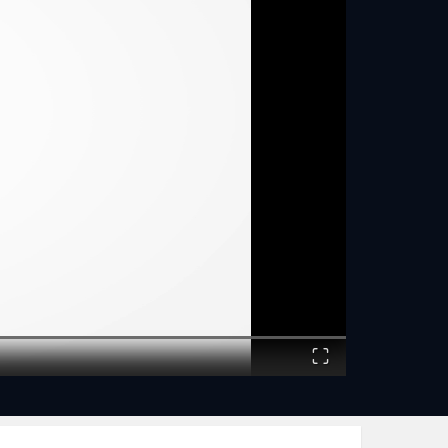
Coronary Arteries -
https://www.youtube.com/watch?v=WjpR3dQ4fIs
**Circulatory System **
The Blood -
https://www.youtube.com/watch?v=4kyQbQOOnYo
Blood Circulation -
https://www.youtube.com/watch?v=xR4RlXiFR18
**Coronary Heart Disease **
What is Angina -
https://www.youtube.com/watch?v=67S_W7S22Qs
What Causes Angina -
In development
How is Angina Diagnosed -
https://www.youtube.com/watch?v=toUZA_71j88
How is Angina Treated -
https://www.youtube.com/watch?v=edLDxdYOob4
What is a Heart Attack -
Fullscreen
https://www.youtube.com/watch?v=P3sqNkZ6A9w
What causes a Heart Attack -
https://www.youtube.com/watch?v=-yyfMA7Lu94
How is a Heart Attack Diagnosed -
https://www.youtube.com/watch?v=YA17W4S5cKQ
How is a Heart Attack Treated -