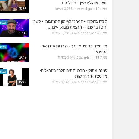
ינואר זינה ליבשיץ נומרולוגית
3,263 צפיות
vod-galit
10 שנים
מאת
05:37
ליסה גרוסמן - המרכז לאימון התנהגותי - קשב
נבחר
וריכוז ברעננה - הרצאת מבוא: אימון...
1,736 צפיות
Shahar-vod
4 שנים
מאת
1:31:05
מדיטציה בדמיון מודרך - היכרות עם האני
נבחר
הפנימי
3,648 צפיות
admin
11 שנים
מאת
09:12
פנינה מתוק - מרכז "נתיב הלב" בהרצליה-
נבחר
מדיטציה-התחדשות
2,146 צפיות
Shahar-vod
6 שנים
מאת
15:49