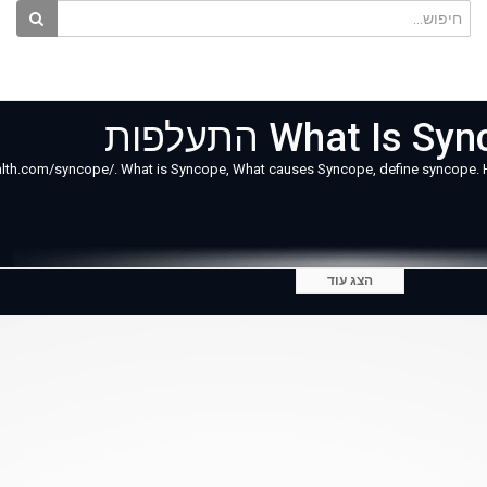
What Is Syncop
lth.com/syncope/. What is Syncope, What causes Syncope, define syncope.
הצג עוד