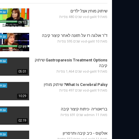
שיתוק מוחין אצל ילדים
נבחר
מאת
9 שנים
vod-galit
480 צפיות
09:15
ד'ר אולגה רז על תזונה לאחר קיצור קיבה
נבחר
מאת
10 שנים
vod-galit
595 צפיות
07:49
Gastroparesis Treatment Options שיתוק
נבחר
קיבה
מאת
9 שנים
vod-galit
1,464 צפיות
05:01
What Is Cerebral Palsy? שיתוק מוחין
נבחר
מאת
9 שנים
vod-galit
497 צפיות
10:29
בריאטריה -ניתוח קיצור קיבה
נבחר
מאת
11 שנים
admin
691 צפיות
02:19
אולקוס - כיב קיבה ותרסריון
נבחר