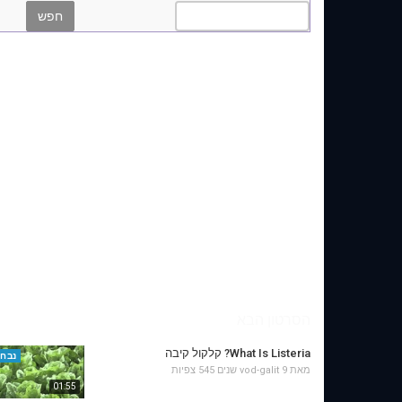
הסרטון הבא
What Is Listeria? קלקול קיבה
נבחר
מאת
9 שנים
vod-galit
545 צפיות
01:55