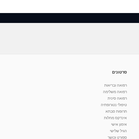
סרטונים
רפואה ובריאות
רפואה משלימה
רפואה סינית
טיפולי נטורופתיה
תרופות סבתא
אינדקס מחלות
אימון אישי
הגיל שלישי
ספורט וכושר