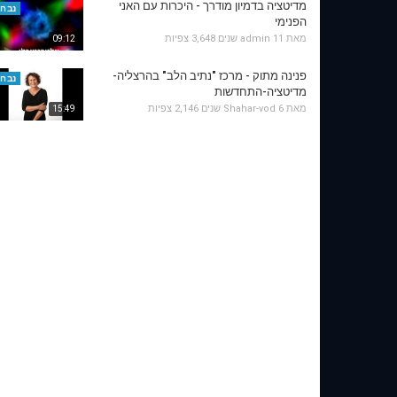
מדיטציה בדמיון מודרך - היכרות עם האני
נבחר
הפנימי
מאת
11 שנים
admin
3,648 צפיות
09:12
פנינה מתוק - מרכז "נתיב הלב" בהרצליה-
נבחר
מדיטציה-התחדשות
מאת
6 שנים
Shahar-vod
2,146 צפיות
15:49