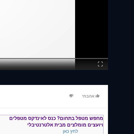
Fullscreen
אהבתי
מחפש מטפל בתחום?
כנס ל
אינדקס מטפלים
ויועצים
מומלצים
מבית אלטרנטיבלי
הקלד שם, או
לחץ כאן