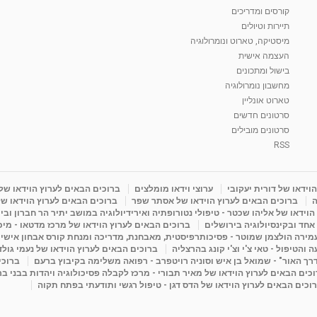
קורסים ומדריכים
תיירות וטיולים
מיסטיקה, טארוט ונומרולוגיה
העצמה אישית
בישול ומתכונים
מחשבון נומרולוגיה
טארוט אונליין
סרטונים חדשים
סרטונים מובילים
RSS
וידאו של דורית יעקובי
ערוצי וידאו מומלצים
ברוכים הבאים לערוץ הוידאו של
ה
ברוכים הבאים לערוץ הוידאו של אסתר שפר
ברוכים הבאים לערוץ הוידאו של
וידאו של אליהו שכטר - טיפולי נטורופתיה ואירידיולוגיה במושב יתיר הר חברון ובי
 אחד ובקינסיולוגיה בירושלים
ברוכים הבאים לערוץ הוידאו של מרכז מדטאו - מיכא
עמירה הולצמן שמוטר - פסיכותרפיסטית, מאבחנת, מדריכה ומנחת קורס אבחון אישי
והטיפול - טאי צ'י וצ'י קונג בהרצליה
ברוכים הבאים לערוץ הוידאו של נעמי גול
דרך האור" - שמואל בן איש וסוניה רויטפרב - רפואה משלימה בקיבוץ ברעם
ברוכי
כים הבאים לערוץ הוידאו של מאיר תבורי - מרכז לקבלה פסיכולוגיה ויהדות בבני ב
וכים הבאים לערוץ הוידאו של הדס דגן - טיפול רגשי ותודעתי בפתח תקוה