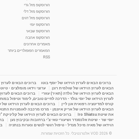
הורוסקופ מזל גדי
הורוסקופ מזל דלי
הורוסקופ מזל דגים
הורוסקופ יומי
הורוסקופ שבועי
הורוסקופ אהבה
מאמרים אחרונים
המאמרים הפופולריים ביותר
RSS
ברוכים הבאים לערוץ הוידאו של יוסף בוטו
ברוכים הבאים לערוץ ה
הבאים לערוץ הוידאו של שולמית רונן
ערוצי וידאו מומלצים - טיוט
הבאים לערוץ הוידאו של וולדה (תאיר) עוזרי
ברוכים הבאים לערוץ ה
לערוץ הוידאו של יוסי גולד - הדרכה לחיים טובים, לימוד וטיפול במוח
קורס למדיטציה רפואית און ליין
ברוכים הבאים לערוץ הוידאו של 
הבאים לערוץ הוידאו של אריק איזנמן - מרכז מרכבה לאומנויות התנועה 
את שיטת Iro Shiatsu
ברוכים הבאים לערוץ הוידאו של קליניקת "
יוסי שר - שיטת אלכסנדר ושיעורי טאי צ'י ברחובות ובקיבוץ נען
ברו
הוידאו של מאיה מיכל מנדל - טיפול רגשי לנשים ונערות בנתניה
בר
© 2026 VOD אלטרנטיבלי. כל הזכויות שמורות.