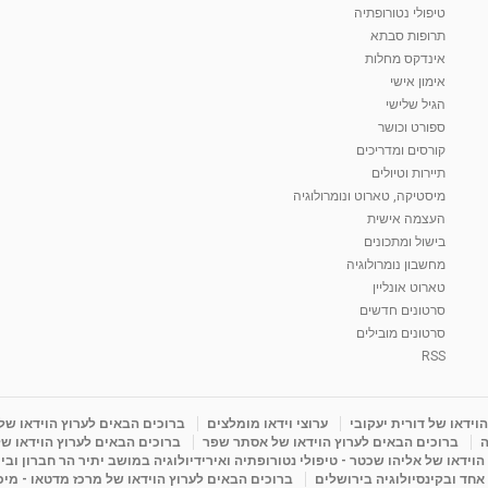
טיפולי נטורופתיה
תרופות סבתא
אינדקס מחלות
אימון אישי
הגיל שלישי
ספורט וכושר
קורסים ומדריכים
תיירות וטיולים
מיסטיקה, טארוט ונומרולוגיה
העצמה אישית
בישול ומתכונים
מחשבון נומרולוגיה
טארוט אונליין
סרטונים חדשים
סרטונים מובילים
RSS
וידאו של דורית יעקובי
ערוצי וידאו מומלצים
ברוכים הבאים לערוץ הוידאו של
ה
ברוכים הבאים לערוץ הוידאו של אסתר שפר
ברוכים הבאים לערוץ הוידאו של
וידאו של אליהו שכטר - טיפולי נטורופתיה ואירידיולוגיה במושב יתיר הר חברון ובי
 אחד ובקינסיולוגיה בירושלים
ברוכים הבאים לערוץ הוידאו של מרכז מדטאו - מיכא