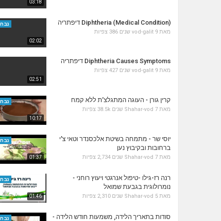
03:18
Diphtheria (Medical Condition) דיפתריה
נבחר
מאת
9 שנים
vod-galit
386 צפיות
02:02
Diphtheria Causes Symptoms דיפתריה
מאת
9 שנים
vod-galit
427 צפיות
02:51
קרין גורן - העוגה המתגלצ’ת ללא קמח
נבחר
מאת
7 שנים
Shahar-vod
38.5k צפיות
10:17
יוסי שר - מתמחה בשיטת אלכסנדר וטאי צ'י
נבחר
ברחובות ובקיבוץ נען
מאת
7 שנים
Shahar-vod
2,734 צפיות
01:37
רנה רז-גילו -טיפול אנרגטי ויעוץ רוחני -
נבחר
נומרולוגית בגבעת שמואל
מאת
5 שנים
Shahar-vod
2,310 צפיות
01:46
סודות בתאריך הלידה, משמעות חודש הלידה -
נבחר