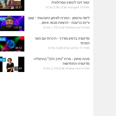
ינואר זינה ליבשיץ נומרולוגית
מאת
10 שנים
vod-galit
3,261 צפיות
05:37
ליסה גרוסמן - המרכז לאימון התנהגותי - קשב
נבחר
וריכוז ברעננה - הרצאת מבוא: אימון...
מאת
4 שנים
Shahar-vod
1,732 צפיות
1:31:05
מדיטציה בדמיון מודרך - היכרות עם האני
נבחר
הפנימי
מאת
11 שנים
admin
3,644 צפיות
09:12
פנינה מתוק - מרכז "נתיב הלב" בהרצליה-
נבחר
מדיטציה-התחדשות
מאת
6 שנים
Shahar-vod
2,143 צפיות
15:49