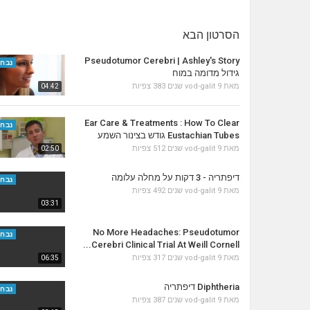
הסרטון הבא
Pseudotumor Cerebri | Ashley's Story
נבחר
גידול מדומה במוח
מאת
9 שנים
vod-galit
383 צפיות
04:42
Ear Care & Treatments : How To Clear
נבחר
Eustachian Tubes גודש בצינור השמע
מאת
9 שנים
vod-galit
512 צפיות
02:50
דיפתריה - 3 דקות על מחלה עלומה
נבחר
מאת
9 שנים
vod-galit
492 צפיות
03:31
No More Headaches: Pseudotumor
נבחר
Cerebri Clinical Trial At Weill Cornell...
מאת
9 שנים
vod-galit
317 צפיות
06:35
Diphtheria דיפתריה
נבחר
מאת
9 שנים
vod-galit
387 צפיות