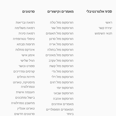
מאת
9 שנים
vod-galit
512 צפיות
01:20
VOD אלטרנטיבלי
מאמרים וקישורים
סרטונים
ENCOPRESIS DURING THE TEENAGE YEARS
אנקופרזיס
ראשי
הורוסקופ מזל טלה
רפואה ובריאות
02:02
מאת
9 שנים
vod-galit
335 צפיות
יצירת קשר
הורוסקופ מזל שור
רפואה משלימה
תנאי השימוש
הורוסקופ מזל תאומים
רפואה סינית
קרין גורן - העוגה המתגלצ’ת ללא קמח
הורוסקופ מזל סרטן
טיפולי נטורופתיה
מאת
7 שנים
Shahar-vod
38.5k צפיות
הורוסקופ מזל אריה
תרופות סבתא
הורוסקופ מזל בתולה
אינדקס מחלות
10:17
הורוסקופ מזל מאזניים
אימון אישי
יוסי שר - מתמחה בשיטת אלכסנדר וטאי צ'י
הורוסקופ מזל עקרב
הגיל שלישי
ברחובות ובקיבוץ נען
הורוסקופ מזל קשת
ספורט וכושר
מאת
7 שנים
Shahar-vod
2,734 צפיות
הורוסקופ מזל גדי
קורסים ומדריכים
01:37
הורוסקופ מזל דלי
תיירות וטיולים
רנה רז-גילו -טיפול אנרגטי ויעוץ רוחני - נומרולוגית
הורוסקופ מזל דגים
מיסטיקה, טארוט
בגבעת שמואל
ונומרולוגיה
הורוסקופ יומי
01:46
מאת
5 שנים
Shahar-vod
2,309 צפיות
העצמה אישית
הורוסקופ שבועי
בישול ומתכונים
הורוסקופ אהבה
סודות בתאריך הלידה, משמעות חודש הלידה -
מחשבון נומרולוגיה
ינואר זינה ליבשיץ נומרולוגית
מאמרים אחרונים
טארוט אונליין
05:37
מאת
10 שנים
vod-galit
3,261 צפיות
המאמרים הפופולריים
ביותר
סרטונים חדשים