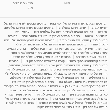
RSS
סרטונים מובילים
ליסה גרוסמן - המרכז לאימון התנהגותי - קשב
וריכוז ברעננה - הרצאת מבוא: אימון להצלחה של...
RSS
1:31:05
מאת
4 שנים
Shahar-vod
1,732 צפיות
מדיטציה בדמיון מודרך - היכרות עם האני הפנימי
ברוכים הבאים לערוץ הוידאו של יוסף בוטו
ברוכים הבאים לערוץ הוידאו של
דורית יעקובי
ערוצי וידאו מומלצים
ברוכים הבאים לערוץ הוידאו של ליסה
מאת
11 שנים
admin
3,644 צפיות
09:12
גרוסמן
ברוכים הבאים לערוץ הוידאו של שולמית רונן
ערוצי וידאו
מומלצים - טיוטה
ברוכים הבאים לערוץ הוידאו של אסתר שפר
ברוכים
הבאים לערוץ הוידאו של פנינה מתוק
ברוכים הבאים לערוץ הוידאו של וולדה
פנינה מתוק - מרכז "נתיב הלב" בהרצליה-
(תאיר) עוזרי
ברוכים הבאים לערוץ הוידאו של אליהו שכטר - טיפולי
מדיטציה-התחדשות
נטורופתיה ואירידיולוגיה במושב יתיר הר חברון ובירושלים
ברוכים הבאים
15:49
מאת
6 שנים
Shahar-vod
2,143 צפיות
לערוץ הוידאו של יוסי גולד - הדרכה לחיים טובים, לימוד וטיפול במוח אחד
ובקינסיולוגיה בירושלים
ברוכים הבאים לערוץ הוידאו של מרכז מדטאו -
מיכאל קונסטנטינובסקי בחולון - קורס למדיטציה רפואית און ליין
ברוכים
הבאים לערוץ הוידאו של עמירה הולצמן שמוטר - פסיכותרפיסטית, מאבחנת,
מדריכה ומנחת קורס אבחון אישיות בשיטת הולצמן.
ברוכים הבאים לערוץ
הוידאו של אריק איזנמן - מרכז מרכבה לאומנויות התנועה והטיפול - טאי צ'י וצ'י
קונג בהרצליה
ברוכים הבאים לערוץ הוידאו של נעמי גולדברג - מטפלת,
מלמדת ויוצרת את שיטת Iro Shiatsu
ברוכים הבאים לערוץ הוידאו של
קליניקת "דרך האור" - שמואל בן איש וסוניה רויטפרב - רפואה משלימה בקיבוץ
ברעם
ברוכים הבאים לערוץ הוידאו של יוסי שר - שיטת אלכסנדר ושיעורי
טאי צ'י ברחובות ובקיבוץ נען
ברוכים הבאים לערוץ הוידאו של מאיר תבורי -
מרכז לקבלה פסיכולוגיה ויהדות בבני ברק
ברוכים הבאים לערוץ הוידאו של
מאיה מיכל מנדל - טיפול רגשי לנשים ונערות בנתניה
ברוכים הבאים לערוץ
הוידאו של הדס דגן - טיפול רגשי ותודעתי בפתח תקוה