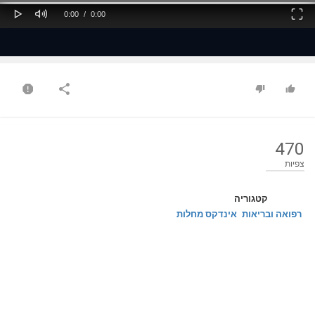
Play
Mute
Fullscreen
Current
Duration
0:00
/
0:00
Time
Time
470
צפיות
קטגוריה
רפואה ובריאות
אינדקס מחלות