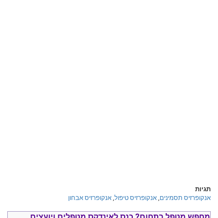
תגיות
אנקופרזיס תסמינים
,
אנקופרזיס טיפול
,
אנקופרזיס אבחון
מחפש מטפל בתחום?
כנס ל
אינדקס מטפלים ויועצים