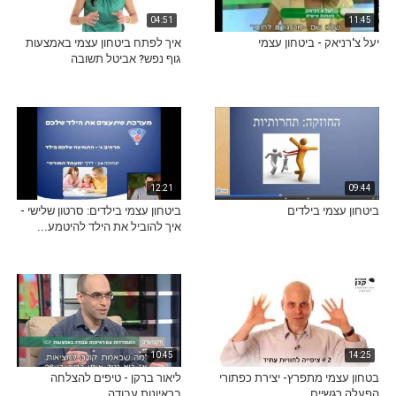
04:51
11:45
יעל צ'רניאק - ביטחון עצמי
איך לפתח ביטחון עצמי באמצעות
גוף נפש? אביטל תשובה
12:21
09:44
ביטחון עצמי בילדים
ביטחון עצמי בילדים: סרטון שלישי -
איך להוביל את הילד להיטמע...
10:45
14:25
בטחון עצמי מתפרץ- יצירת כפתורי
ליאור ברקן - טיפים להצלחה
הפעלה רגשיים
בראיונות עבודה