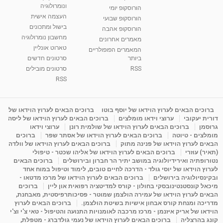
ונומרולוגיה
הורוסקופ יומי
העצמה אישית
הורוסקופ שבועי
בישול ומתכונים
הורוסקופ אהבה
מחשבון נומרולוגיה
מאמרים אחרונים
טארוט אונליין
המאמרים הפופולריים
ביותר
סרטונים חדשים
RSS
סרטונים מובילים
RSS
ברוכים הבאים לערוץ הוידאו של יוסף בוטו
ברוכים הבאים לערוץ הוידאו של
דורית יעקובי
ערוצי וידאו מומלצים
ברוכים הבאים לערוץ הוידאו של ליסה
גרוסמן
ברוכים הבאים לערוץ הוידאו של שולמית רונן
ערוצי וידאו
מומלצים - טיוטה
ברוכים הבאים לערוץ הוידאו של אסתר שפר
ברוכים
הבאים לערוץ הוידאו של פנינה מתוק
ברוכים הבאים לערוץ הוידאו של וולדה
(תאיר) עוזרי
ברוכים הבאים לערוץ הוידאו של אליהו שכטר - טיפולי
נטורופתיה ואירידיולוגיה במושב יתיר הר חברון ובירושלים
ברוכים הבאים
לערוץ הוידאו של יוסי גולד - הדרכה לחיים טובים, לימוד וטיפול במוח אחד
ובקינסיולוגיה בירושלים
ברוכים הבאים לערוץ הוידאו של מרכז מדטאו -
מיכאל קונסטנטינובסקי בחולון - קורס למדיטציה רפואית און ליין
ברוכים
הבאים לערוץ הוידאו של עמירה הולצמן שמוטר - פסיכותרפיסטית, מאבחנת,
מדריכה ומנחת קורס אבחון אישיות בשיטת הולצמן.
ברוכים הבאים לערוץ
הוידאו של אריק איזנמן - מרכז מרכבה לאומנויות התנועה והטיפול - טאי צ'י וצ'י
קונג בהרצליה
ברוכים הבאים לערוץ הוידאו של נעמי גולדברג - מטפלת,