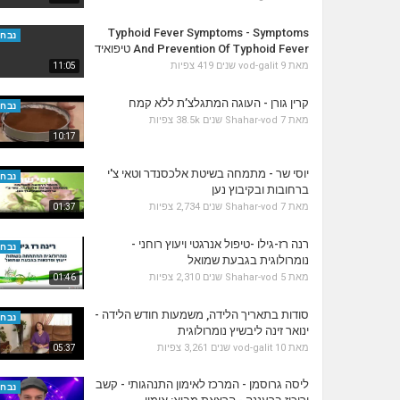
Typhoid Fever Symptoms - Symptoms
נבחר
And Prevention Of Typhoid Fever טיפואיד
מאת
9 שנים
vod-galit
419 צפיות
11:05
קרין גורן - העוגה המתגלצ’ת ללא קמח
נבחר
מאת
7 שנים
Shahar-vod
38.5k צפיות
10:17
יוסי שר - מתמחה בשיטת אלכסנדר וטאי צ'י
נבחר
ברחובות ובקיבוץ נען
מאת
7 שנים
Shahar-vod
2,734 צפיות
01:37
רנה רז-גילו -טיפול אנרגטי ויעוץ רוחני -
נבחר
נומרולוגית בגבעת שמואל
מאת
5 שנים
Shahar-vod
2,310 צפיות
01:46
סודות בתאריך הלידה, משמעות חודש הלידה -
נבחר
ינואר זינה ליבשיץ נומרולוגית
מאת
10 שנים
vod-galit
3,261 צפיות
05:37
ליסה גרוסמן - המרכז לאימון התנהגותי - קשב
נבחר