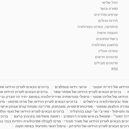
הגיל שלישי
ספורט וכושר
קורסים ומדריכים
תיירות וטיולים
מיסטיקה, טארוט ונומרולוגיה
העצמה אישית
בישול ומתכונים
מחשבון נומרולוגיה
טארוט אונליין
סרטונים חדשים
סרטונים מובילים
RSS
וידאו של דורית יעקובי
ערוצי וידאו מומלצים
ברוכים הבאים לערוץ הוידאו של
ה
ברוכים הבאים לערוץ הוידאו של אסתר שפר
ברוכים הבאים לערוץ הוידאו של
וידאו של אליהו שכטר - טיפולי נטורופתיה ואירידיולוגיה במושב יתיר הר חברון ובי
 אחד ובקינסיולוגיה בירושלים
ברוכים הבאים לערוץ הוידאו של מרכז מדטאו - מיכא
עמירה הולצמן שמוטר - פסיכותרפיסטית, מאבחנת, מדריכה ומנחת קורס אבחון אישי
והטיפול - טאי צ'י וצ'י קונג בהרצליה
ברוכים הבאים לערוץ הוידאו של נעמי גול
דרך האור" - שמואל בן איש וסוניה רויטפרב - רפואה משלימה בקיבוץ ברעם
ברוכי
כים הבאים לערוץ הוידאו של מאיר תבורי - מרכז לקבלה פסיכולוגיה ויהדות בבני ב
וכים הבאים לערוץ הוידאו של הדס דגן - טיפול רגשי ותודעתי בפתח תקוה