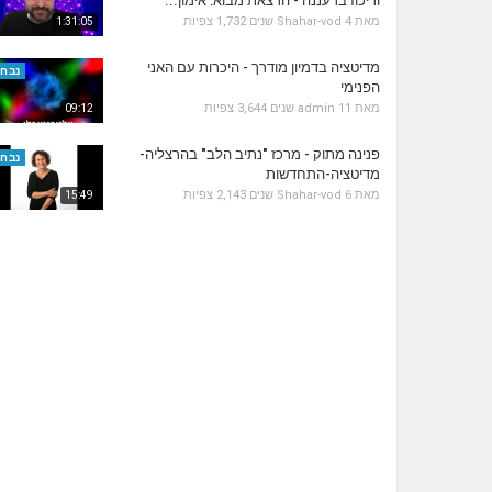
וריכוז ברעננה - הרצאת מבוא: אימון...
מאת
4 שנים
Shahar-vod
1,732 צפיות
1:31:05
מדיטציה בדמיון מודרך - היכרות עם האני
נבחר
הפנימי
מאת
11 שנים
admin
3,644 צפיות
09:12
פנינה מתוק - מרכז "נתיב הלב" בהרצליה-
נבחר
מדיטציה-התחדשות
מאת
6 שנים
Shahar-vod
2,143 צפיות
15:49