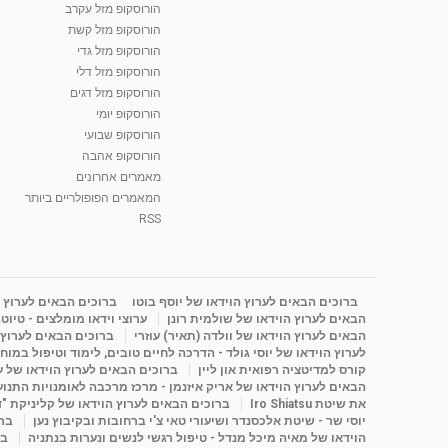
הורוסקופ מזל עקרב
הורוסקופ מזל קשת
הורוסקופ מזל גדי
הורוסקופ מזל דלי
הורוסקופ מזל דגים
הורוסקופ יומי
הורוסקופ שבועי
הורוסקופ אהבה
מאמרים אחרונים
המאמרים הפופולריים ביותר
RSS
ברוכים הבאים לערוץ הוידאו של יוסף בוטו
ברוכים הבאים לערוץ ה
הבאים לערוץ הוידאו של שולמית רונן
ערוצי וידאו מומלצים - טיוט
הבאים לערוץ הוידאו של וולדה (תאיר) עוזרי
ברוכים הבאים לערוץ ה
לערוץ הוידאו של יוסי גולד - הדרכה לחיים טובים, לימוד וטיפול במוח
קורס למדיטציה רפואית און ליין
ברוכים הבאים לערוץ הוידאו של 
הבאים לערוץ הוידאו של אריק איזנמן - מרכז מרכבה לאומנויות התנועה 
את שיטת Iro Shiatsu
ברוכים הבאים לערוץ הוידאו של קליניקת "
יוסי שר - שיטת אלכסנדר ושיעורי טאי צ'י ברחובות ובקיבוץ נען
ברו
הוידאו של מאיה מיכל מנדל - טיפול רגשי לנשים ונערות בנתניה
בר