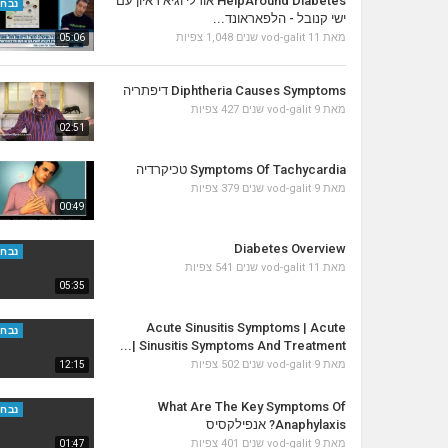
HelpAround Diabetes אורלי וגיא ראיון עם
נבחר
ישי קנובל - הלפאראונד...
מאת
11 שנים
vod-galit
1,048 צפיות
05:06
Diphtheria Causes Symptoms דיפתריה
מאת
9 שנים
vod-galit
427 צפיות
02:51
Symptoms Of Tachycardia טכיקרדיה
מאת
9 שנים
vod-galit
379 צפיות
00:49
Diabetes Overview
נבחר
מאת
11 שנים
vod-galit
541 צפיות
05:35
Acute Sinusitis Symptoms | Acute
נבחר
Sinusitis Symptoms And Treatment |...
מאת
9 שנים
vod-galit
502 צפיות
12:15
What Are The Key Symptoms Of
נבחר
Anaphylaxis? אנפילקסיס
מאת
9 שנים
vod-galit
401 צפיות
01:47