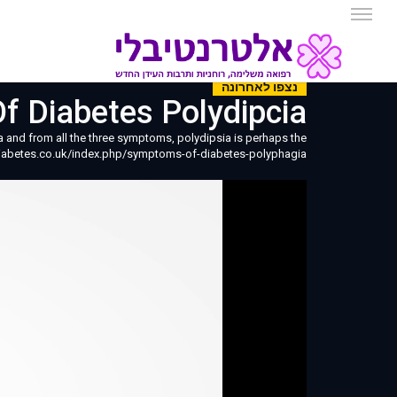
נצפו לאחרונה
toms Of Diabetes Polydipcia
 and from all the three symptoms, polydipsia is perhaps the
diabetes.co.uk/index.php/symptoms-of-diabetes-polyphagia/