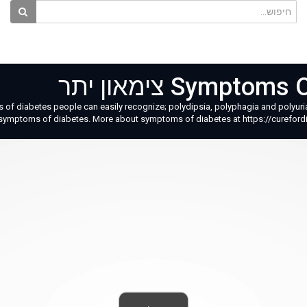
Symp צימאון יתר
 of diabetes people can easily recognize; polydipsia, polyphagia and polyuria
 symptoms of diabetes. More about symptoms of diabetes at https://curefor