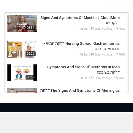
הסרטון הבא
Signs And Symptoms Of Mastitis | CloudMom
דלקת שד
03:54
מאת
9 שנים
vod-galit
449 צפיות
Nursing School Gastroenteritis דלקת המעי -
גסטרואנטריטיס
06:26
מאת
9 שנים
vod-galit
348 צפיות
Symptoms And Signs Of Urethritis In Men
דלקת בשופכה
00:56
מאת
9 שנים
vod-galit
387 צפיות
The Signs And Symptoms Of Meningitis דלקת
קרום המוח
03:32
מאת
9 שנים
vod-galit
478 צפיות
Appendicitis Symptoms, Examination,
Nursing Assessment | NCLEX Review...
17:11
מאת
9 שנים
vod-galit
367 צפיות