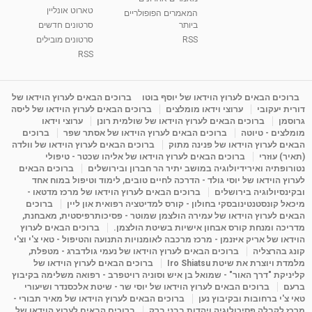
טארוט אונליין
המאמרים הפופולריים
ביותר
סרטונים חדשים
ליסה גרוסמן - המרכז לאימון התנהגותי - קשב
וריכוז ברעננה - הרצאת מבוא: אימון להצלחה של...
RSS
סרטונים מובילים
1:31:05
מאת
4 שנים
Shahar-vod
1,728 צפיות
RSS
מדיטציה בדמיון מודרך - היכרות עם האני הפנימי
מאת
11 שנים
admin
3,644 צפיות
ברוכים הבאים לערוץ הוידאו של יוסף בוטו
ברוכים הבאים לערוץ הוידאו של
09:12
דורית יעקובי
ערוצי וידאו מומלצים
ברוכים הבאים לערוץ הוידאו של ליסה
גרוסמן
ברוכים הבאים לערוץ הוידאו של שולמית רונן
ערוצי וידאו
מומלצים - טיוטה
ברוכים הבאים לערוץ הוידאו של אסתר שפר
ברוכים
פנינה מתוק - מרכז "נתיב הלב" בהרצליה-
הבאים לערוץ הוידאו של פנינה מתוק
ברוכים הבאים לערוץ הוידאו של וולדה
מדיטציה-התחדשות
(תאיר) עוזרי
ברוכים הבאים לערוץ הוידאו של אליהו שכטר - טיפולי
15:49
מאת
6 שנים
Shahar-vod
2,143 צפיות
נטורופתיה ואירידיולוגיה במושב יתיר הר חברון ובירושלים
ברוכים הבאים
לערוץ הוידאו של יוסי גולד - הדרכה לחיים טובים, לימוד וטיפול במוח אחד
ובקינסיולוגיה בירושלים
ברוכים הבאים לערוץ הוידאו של מרכז מדטאו -
מיכאל קונסטנטינובסקי בחולון - קורס למדיטציה רפואית און ליין
ברוכים
הבאים לערוץ הוידאו של עמירה הולצמן שמוטר - פסיכותרפיסטית, מאבחנת,
מדריכה ומנחת קורס אבחון אישיות בשיטת הולצמן.
ברוכים הבאים לערוץ
הוידאו של אריק איזנמן - מרכז מרכבה לאומנויות התנועה והטיפול - טאי צ'י וצ'י
קונג בהרצליה
ברוכים הבאים לערוץ הוידאו של נעמי גולדברג - מטפלת,
מלמדת ויוצרת את שיטת Iro Shiatsu
ברוכים הבאים לערוץ הוידאו של
קליניקת "דרך האור" - שמואל בן איש וסוניה רויטפרב - רפואה משלימה בקיבוץ
ברעם
ברוכים הבאים לערוץ הוידאו של יוסי שר - שיטת אלכסנדר ושיעורי
טאי צ'י ברחובות ובקיבוץ נען
ברוכים הבאים לערוץ הוידאו של מאיר תבורי -
מרכז לקבלה פסיכולוגיה ויהדות בבני ברק
ברוכים הבאים לערוץ הוידאו של