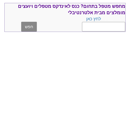
מחפש מטפל בתחום?
כנס ל
אינדקס מטפלים ויועצים
מומלצים
מבית אלטרנטיבלי
הקלד שם, או
לחץ כאן