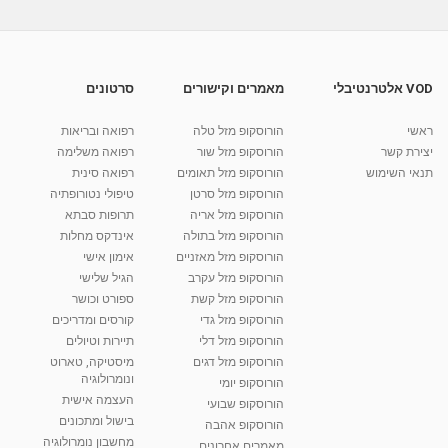
Meningitis: Signs, Symptoms, Risk Factors
דלקת קרום המוח
04:32
מאת
9 שנים
vod-galit
425 צפיות
VOD אלטרנטיבלי
מאמרים וקישורים
סרטונים
Endocarditis Health Byte דלקת פנים הלב
מאת
9 שנים
vod-galit
379 צפיות
03:46
ראשי
הורוסקופ מזל טלה
רפואה ובריאות
יצירת קשר
הורוסקופ מזל שור
רפואה משלימה
קרין גורן - העוגה המתגלצ’ת ללא קמח
תנאי השימוש
הורוסקופ מזל תאומים
רפואה סינית
מאת
7 שנים
Shahar-vod
38.5k צפיות
הורוסקופ מזל סרטן
טיפולי נטורופתיה
הורוסקופ מזל אריה
תרופות סבתא
10:17
הורוסקופ מזל בתולה
אינדקס מחלות
יוסי שר - מתמחה בשיטת אלכסנדר וטאי צ'י
הורוסקופ מזל מאזניים
אימון אישי
ברחובות ובקיבוץ נען
הורוסקופ מזל עקרב
הגיל שלישי
מאת
7 שנים
Shahar-vod
2,734 צפיות
הורוסקופ מזל קשת
ספורט וכושר
01:37
הורוסקופ מזל גדי
קורסים ומדריכים
רנה רז-גילו -טיפול אנרגטי ויעוץ רוחני - נומרולוגית
הורוסקופ מזל דלי
תיירות וטיולים
בגבעת שמואל
הורוסקופ מזל דגים
מיסטיקה, טארוט
01:46
מאת
5 שנים
Shahar-vod
2,309 צפיות
ונומרולוגיה
הורוסקופ יומי
העצמה אישית
הורוסקופ שבועי
סודות בתאריך הלידה, משמעות חודש הלידה -
בישול ומתכונים
הורוסקופ אהבה
ינואר זינה ליבשיץ נומרולוגית
מחשבון נומרולוגיה
05:37
מאת
10 שנים
vod-galit
3,261 צפיות
מאמרים אחרונים