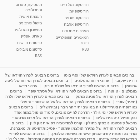
רנה רז-גילו -טיפול אנרגטי ויעוץ רוחני - נומרולוגית
הורוסקופ מזל דגים
מיסטיקה, טארוט
בגבעת שמואל
ונומרולוגיה
הורוסקופ יומי
01:46
מאת
5 שנים
Shahar-vod
2,314 צפיות
העצמה אישית
הורוסקופ שבועי
בישול ומתכונים
הורוסקופ אהבה
סודות בתאריך הלידה, משמעות חודש הלידה -
מחשבון נומרולוגיה
ינואר זינה ליבשיץ נומרולוגית
מאמרים אחרונים
טארוט אונליין
05:37
מאת
10 שנים
vod-galit
3,262 צפיות
המאמרים הפופולריים
ביותר
סרטונים חדשים
RSS
סרטונים מובילים
ליסה גרוסמן - המרכז לאימון התנהגותי - קשב
וריכוז ברעננה - הרצאת מבוא: אימון להצלחה של...
RSS
1:31:05
מאת
4 שנים
Shahar-vod
1,736 צפיות
מדיטציה בדמיון מודרך - היכרות עם האני הפנימי
ברוכים הבאים לערוץ הוידאו של יוסף בוטו
ברוכים הבאים לערוץ הוידאו של
דורית יעקובי
ערוצי וידאו מומלצים
ברוכים הבאים לערוץ הוידאו של ליסה
מאת
11 שנים
admin
3,648 צפיות
09:12
גרוסמן
ברוכים הבאים לערוץ הוידאו של שולמית רונן
ערוצי וידאו
מומלצים - טיוטה
ברוכים הבאים לערוץ הוידאו של אסתר שפר
ברוכים
הבאים לערוץ הוידאו של פנינה מתוק
ברוכים הבאים לערוץ הוידאו של וולדה
פנינה מתוק - מרכז "נתיב הלב" בהרצליה-
(תאיר) עוזרי
ברוכים הבאים לערוץ הוידאו של אליהו שכטר - טיפולי
מדיטציה-התחדשות
נטורופתיה ואירידיולוגיה במושב יתיר הר חברון ובירושלים
ברוכים הבאים
15:49
מאת
6 שנים
Shahar-vod
2,146 צפיות
לערוץ הוידאו של יוסי גולד - הדרכה לחיים טובים, לימוד וטיפול במוח אחד
ובקינסיולוגיה בירושלים
ברוכים הבאים לערוץ הוידאו של מרכז מדטאו -
מיכאל קונסטנטינובסקי בחולון - קורס למדיטציה רפואית און ליין
ברוכים
הבאים לערוץ הוידאו של עמירה הולצמן שמוטר - פסיכותרפיסטית, מאבחנת,
מדריכה ומנחת קורס אבחון אישיות בשיטת הולצמן.
ברוכים הבאים לערוץ
הוידאו של אריק איזנמן - מרכז מרכבה לאומנויות התנועה והטיפול - טאי צ'י וצ'י