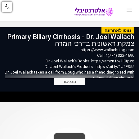
נצפו לאחרונה
Primary Biliary Cirrhosis - Dr. Joel Wallach
צמקת ראשונית בדרכי המרה
https://www.wallachslog.com
Call: 1(774) 322-1690
Dr. Joel Wallach's Books: https://amzn.to/1lCtpzq
Dr. Joel Wallach’s Products : https://bit.ly/1U2F355
Dr. Joel Wallach takes a call from Doug who has a friend diagnosed with
primary biliary cirrhosis.
הצג עוד
Turn your dreams into reality....Join us in the crusade
to take back your health and your Freedom!
Message Me or Visit:
https://bit.ly/WGP1uJ
https://bit.ly/1v3EzPi
Call Me at 1(774) 322-1690
For more information!
Subscribe to my Youtube channel: https://bit.ly/1yqARxp
Follow Me on TWITTER - https://bit.ly/1LEFzC4