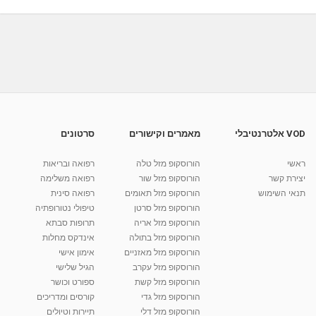
01:22
What Causes Cirrhosis Of The Liver? שחמת
הכבד
04:53
מאת
9 שנים
vod-galit
477 צפיות
דיאטה לצירוזיס צמקת בכבד
מאת
9 שנים
vod-galit
382 צפיות
02:46
VOD אלטרנטיבלי
מאמרים וקישורים
סרטונים
New Hope For PBC Liver Disease צמקת
ראשונית בדרכי המרה
ראשי
הורוסקופ מזל טלה
רפואה ובריאות
01:40
מאת
9 שנים
vod-galit
343 צפיות
יצירת קשר
הורוסקופ מזל שור
רפואה משלימה
תנאי השימוש
הורוסקופ מזל תאומים
רפואה סינית
קרין גורן - העוגה המתגלצ’ת ללא קמח
הורוסקופ מזל סרטן
טיפולי נטורופתיה
מאת
7 שנים
Shahar-vod
38.5k צפיות
הורוסקופ מזל אריה
תרופות סבתא
הורוסקופ מזל בתולה
אינדקס מחלות
10:17
הורוסקופ מזל מאזניים
אימון אישי
יוסי שר - מתמחה בשיטת אלכסנדר וטאי צ'י
הורוסקופ מזל עקרב
הגיל שלישי
ברחובות ובקיבוץ נען
הורוסקופ מזל קשת
ספורט וכושר
מאת
7 שנים
Shahar-vod
2,738 צפיות
הורוסקופ מזל גדי
קורסים ומדריכים
01:37
הורוסקופ מזל דלי
תיירות וטיולים