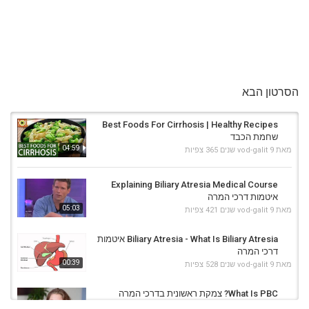
הסרטון הבא
Best Foods For Cirrhosis | Healthy Recipes
שחמת הכבד
04:59
מאת
9 שנים
vod-galit
365 צפיות
Explaining Biliary Atresia Medical Course
איטמות דרכי המרה
05:03
מאת
9 שנים
vod-galit
421 צפיות
Biliary Atresia - What Is Biliary Atresia איטמות
דרכי המרה
00:39
מאת
9 שנים
vod-galit
528 צפיות
What Is PBC? צמקת ראשונית בדרכי המרה
מאת
9 שנים
vod-galit
389 צפיות