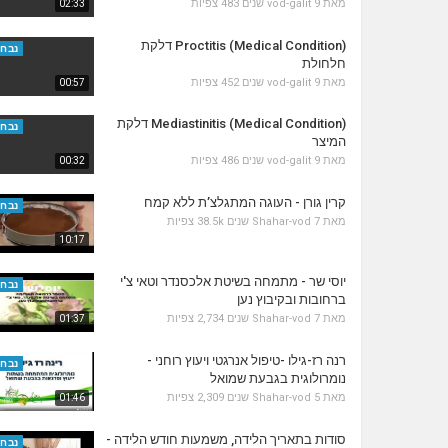
מאת
9 שנים
vod-galit
483 צפיות
02:33
Proctitis (Medical Condition) דלקת
נבחר
חלחולת
מאת
9 שנים
vod-galit
452 צפיות
00:57
Mediastinitis (Medical Condition) דלקת
נבחר
המיצר
מאת
9 שנים
vod-galit
486 צפיות
00:32
קרין גורן - העוגה המתגלצ’ת ללא קמח
נבחר
מאת
7 שנים
Shahar-vod
38.5k צפיות
10:17
יוסי שר - מתמחה בשיטת אלכסנדר וטאי צ'י
נבחר
ברחובות ובקיבוץ נען
מאת
7 שנים
Shahar-vod
2,734 צפיות
01:37
רנה רז-גילו -טיפול אנרגטי ויעוץ רוחני -
נבחר
נומרולוגית בגבעת שמואל
מאת
5 שנים
Shahar-vod
2,309 צפיות
01:46
סודות בתאריך הלידה, משמעות חודש הלידה -
נבחר