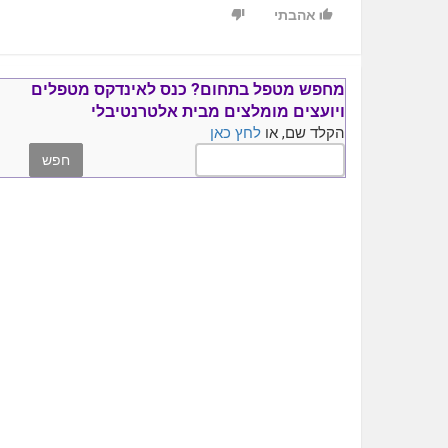
אהבתי
מחפש מטפל בתחום?
כנס ל
אינדקס מטפלים
ויועצים
מומלצים
מבית אלטרנטיבלי
הקלד שם, או
לחץ כאן