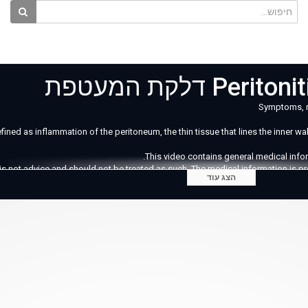
 דלקת המעטפת
Symptoms, ri
defined as inflammation of the peritoneum, the thin tissue that lines the inne
This video contains general medical infor
is not advice and should not be treated as such. The medical information is pr
הצג עוד
implied. We do not warrant or represent that the medical information on this 
Source/Images: "