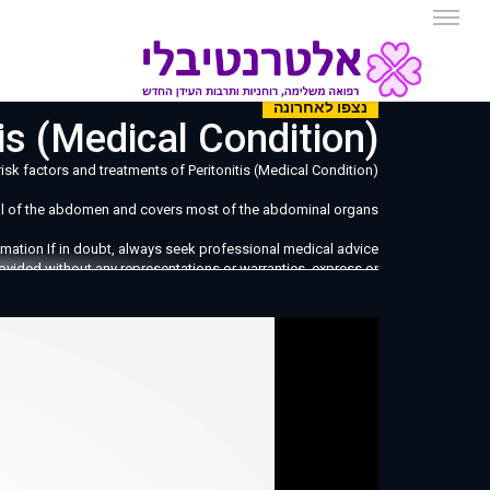
נצפו לאחרונה
Peritonitis (Medical Condition)
sk factors and treatments of Peritonitis (Medical Condition)
r wall of the abdomen and covers most of the abdominal organs
mation If in doubt, always seek professional medical advice.
ovided without any representations or warranties, express or
websiteis true, accurate, complete, current or non-misleading
Music: 'Undaunted' Kevin Macleod CC-BY-3.0
Peritonitis" CC-BY-2.5 https://www.freebase.com/m/011zdm