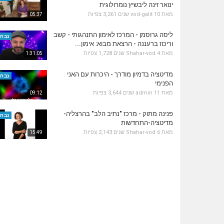
ינואר זינה ליבשיץ נומרולוגית
מאת
10 שנים
vod-galit
3,261 צפיות
05:37
ליסה גרוסמן - המרכז לאימון התנהגותי - קשב
נבחר
וריכוז ברעננה - הרצאת מבוא: אימון...
מאת
4 שנים
Shahar-vod
1,728 צפיות
1:31:05
מדיטציה בדמיון מודרך - היכרות עם האני
נבחר
הפנימי
מאת
11 שנים
admin
3,644 צפיות
09:12
פנינה מתוק - מרכז "נתיב הלב" בהרצליה-
נבחר
מדיטציה-התחדשות
מאת
6 שנים
Shahar-vod
2,143 צפיות
15:49