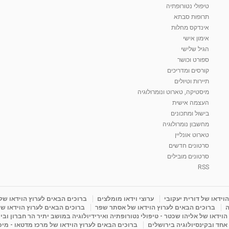
טיפולי נטורופתיה
תרופות סבתא
אינדקס מחלות
אימון אישי
הגיל שלישי
ספורט וכושר
קורסים ומדריכים
תיירות וטיולים
מיסטיקה, טארוט ונומרולוגיה
העצמה אישית
בישול ומתכונים
מחשבון נומרולוגיה
טארוט אונליין
סרטונים חדשים
סרטונים מובילים
RSS
וידאו של דורית יעקובי
ערוצי וידאו מומלצים
ברוכים הבאים לערוץ הוידאו של
ה
ברוכים הבאים לערוץ הוידאו של אסתר שפר
ברוכים הבאים לערוץ הוידאו של
וידאו של אליהו שכטר - טיפולי נטורופתיה ואירידיולוגיה במושב יתיר הר חברון ובי
 אחד ובקינסיולוגיה בירושלים
ברוכים הבאים לערוץ הוידאו של מרכז מדטאו - מיכא