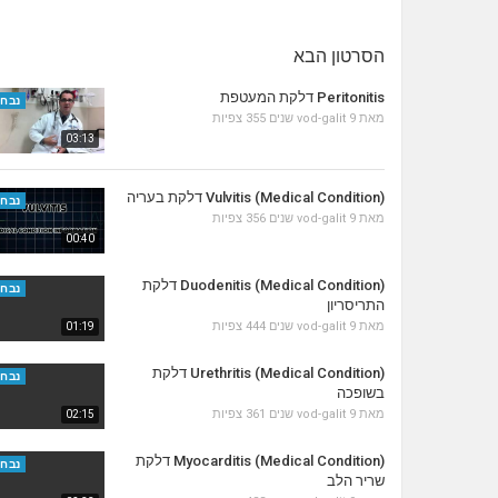
הסרטון הבא
Peritonitis דלקת המעטפת
נבחר
מאת
9 שנים
vod-galit
355 צפיות
03:13
Vulvitis (Medical Condition) דלקת בעריה
נבחר
מאת
9 שנים
vod-galit
356 צפיות
00:40
Duodenitis (Medical Condition) דלקת
נבחר
התריסריון
מאת
9 שנים
vod-galit
444 צפיות
01:19
Urethritis (Medical Condition) דלקת
נבחר
בשופכה
מאת
9 שנים
vod-galit
361 צפיות
02:15
Myocarditis (Medical Condition) דלקת
נבחר
שריר הלב