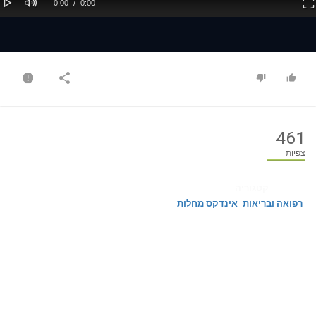
Current
Duration
0:00
/
0:00
Time
Time
461
צפיות
קטגוריה
רפואה ובריאות
אינדקס מחלות