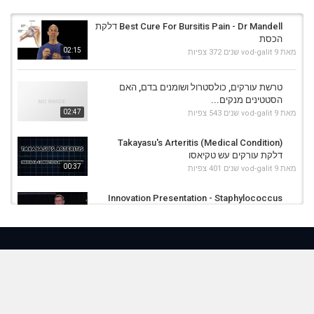
Best Cure For Bursitis Pain - Dr Mandell דלקת
הכסת
02:15
מאת
9 שנים
vod-galit
372 צפיות
טרשת עורקים, כולסטרול ושומנים בדם, האם
הסטטינים מנקים...
02:47
מאת
9 שנים
vod-galit
543 צפיות
Takayasu's Arteritis (Medical Condition)
דלקת עורקים עש טקיאסו
00:37
מאת
9 שנים
vod-galit
401 צפיות
Innovation Presentation - Staphylococcus
Aureus Bacteremia Project בקטרמיה
05:06
מאת
9 שנים
vod-galit
334 צפיות
Mayo Clinic - Giant Cell Arteritis And
Takayasu's Arteritis דלקת עורקים ע"ש...
02:52
מאת
9 שנים
vod-galit
365 צפיות
Pericarditis & Chest Pain דלקת כפורת הלב.