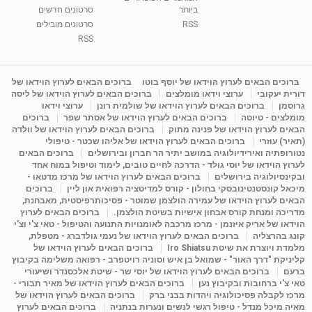
ביותר
סרטונים חדשים
ליסה גרוסמן - המרכז לאימון התנהגותי - קשב
וריכוז ברעננה - הרצאת מבוא: אימון להצלחה של...
RSS
סרטונים מובילים
1:31:05
מאת
4 שנים
Shahar-vod
1,737 צפיות
RSS
מדיטציה בדמיון מודרך - היכרות עם האני הפנימי
מאת
11 שנים
admin
3,650 צפיות
ברוכים הבאים לערוץ הוידאו של יוסף בוטו
ברוכים הבאים לערוץ הוידאו של
09:12
דורית יעקובי
ערוצי וידאו מומלצים
ברוכים הבאים לערוץ הוידאו של ליסה
גרוסמן
ברוכים הבאים לערוץ הוידאו של שולמית רונן
ערוצי וידאו
מומלצים - טיוטה
ברוכים הבאים לערוץ הוידאו של אסתר שפר
ברוכים
פנינה מתוק - מרכז "נתיב הלב" בהרצליה-
הבאים לערוץ הוידאו של פנינה מתוק
ברוכים הבאים לערוץ הוידאו של וולדה
מדיטציה-התחדשות
(תאיר) עוזרי
ברוכים הבאים לערוץ הוידאו של אליהו שכטר - טיפולי
15:49
מאת
6 שנים
Shahar-vod
2,146 צפיות
נטורופתיה ואירידיולוגיה במושב יתיר הר חברון ובירושלים
ברוכים הבאים
לערוץ הוידאו של יוסי גולד - הדרכה לחיים טובים, לימוד וטיפול במוח אחד
ובקינסיולוגיה בירושלים
ברוכים הבאים לערוץ הוידאו של מרכז מדטאו -
מיכאל קונסטנטינובסקי בחולון - קורס למדיטציה רפואית און ליין
ברוכים
הבאים לערוץ הוידאו של עמירה הולצמן שמוטר - פסיכותרפיסטית, מאבחנת,
מדריכה ומנחת קורס אבחון אישיות בשיטת הולצמן.
ברוכים הבאים לערוץ
הוידאו של אריק איזנמן - מרכז מרכבה לאומנויות התנועה והטיפול - טאי צ'י וצ'י
קונג בהרצליה
ברוכים הבאים לערוץ הוידאו של נעמי גולדברג - מטפלת,
מלמדת ויוצרת את שיטת Iro Shiatsu
ברוכים הבאים לערוץ הוידאו של
קליניקת "דרך האור" - שמואל בן איש וסוניה רויטפרב - רפואה משלימה בקיבוץ
ברעם
ברוכים הבאים לערוץ הוידאו של יוסי שר - שיטת אלכסנדר ושיעורי
טאי צ'י ברחובות ובקיבוץ נען
ברוכים הבאים לערוץ הוידאו של מאיר תבורי -
מרכז לקבלה פסיכולוגיה ויהדות בבני ברק
ברוכים הבאים לערוץ הוידאו של
מאיה מיכל מנדל - טיפול רגשי לנשים ונערות בנתניה
ברוכים הבאים לערוץ