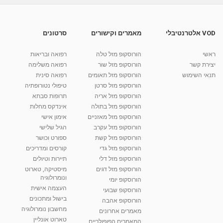
מאת
9 שנים
vod-galit
414 צפיות
02:13
VOD אלטרנטיבלי
מאמרים וקישורים
סרטונים
Mayo Clinic -- Giant Cell Arteritis And
Takayasu's Arteritis Study דלקת עורקים עש...
04:02
מאת
9 שנים
vod-galit
337 צפיות
ראשי
הורוסקופ מזל טלה
רפואה ובריאות
יצירת קשר
הורוסקופ מזל שור
רפואה משלימה
קרין גורן - העוגה המתגלצ’ת ללא קמח
תנאי השימוש
הורוסקופ מזל תאומים
רפואה סינית
מאת
7 שנים
Shahar-vod
38.5k צפיות
הורוסקופ מזל סרטן
טיפולי נטורופתיה
הורוסקופ מזל אריה
תרופות סבתא
10:17
הורוסקופ מזל בתולה
אינדקס מחלות
יוסי שר - מתמחה בשיטת אלכסנדר וטאי צ'י
הורוסקופ מזל מאזניים
אימון אישי
ברחובות ובקיבוץ נען
הורוסקופ מזל עקרב
הגיל שלישי
מאת
7 שנים
Shahar-vod
2,738 צפיות
הורוסקופ מזל קשת
ספורט וכושר
01:37
הורוסקופ מזל גדי
קורסים ומדריכים
רנה רז-גילו -טיפול אנרגטי ויעוץ רוחני - נומרולוגית
הורוסקופ מזל דלי
תיירות וטיולים
בגבעת שמואל
הורוסקופ מזל דגים
מיסטיקה, טארוט
01:46
מאת
5 שנים
Shahar-vod
2,315 צפיות
ונומרולוגיה
הורוסקופ יומי
העצמה אישית
הורוסקופ שבועי
סודות בתאריך הלידה, משמעות חודש הלידה -
בישול ומתכונים
הורוסקופ אהבה
ינואר זינה ליבשיץ נומרולוגית
מחשבון נומרולוגיה
05:37
מאת
10 שנים
vod-galit
3,264 צפיות
מאמרים אחרונים
טארוט אונליין
המאמרים הפופולריים