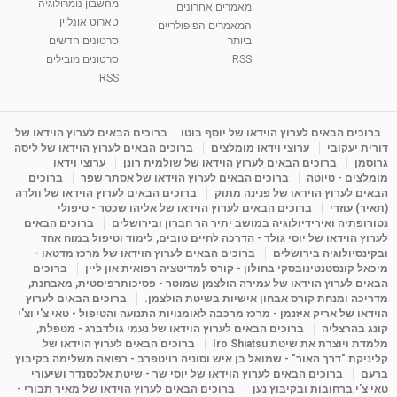
מחשבון נומרולוגיה
ינואר זינה ליבשיץ נומרולוגית
מאמרים אחרונים
טארוט אונליין
05:37
מאת
10 שנים
vod-galit
3,262 צפיות
המאמרים הפופולריים
ביותר
סרטונים חדשים
RSS
סרטונים מובילים
ליסה גרוסמן - המרכז לאימון התנהגותי - קשב
וריכוז ברעננה - הרצאת מבוא: אימון להצלחה של...
RSS
1:31:05
מאת
4 שנים
Shahar-vod
1,736 צפיות
מדיטציה בדמיון מודרך - היכרות עם האני הפנימי
ברוכים הבאים לערוץ הוידאו של יוסף בוטו
ברוכים הבאים לערוץ הוידאו של
דורית יעקובי
ערוצי וידאו מומלצים
ברוכים הבאים לערוץ הוידאו של ליסה
מאת
11 שנים
admin
3,648 צפיות
09:12
גרוסמן
ברוכים הבאים לערוץ הוידאו של שולמית רונן
ערוצי וידאו
מומלצים - טיוטה
ברוכים הבאים לערוץ הוידאו של אסתר שפר
ברוכים
הבאים לערוץ הוידאו של פנינה מתוק
ברוכים הבאים לערוץ הוידאו של וולדה
פנינה מתוק - מרכז "נתיב הלב" בהרצליה-
(תאיר) עוזרי
ברוכים הבאים לערוץ הוידאו של אליהו שכטר - טיפולי
מדיטציה-התחדשות
נטורופתיה ואירידיולוגיה במושב יתיר הר חברון ובירושלים
ברוכים הבאים
15:49
מאת
6 שנים
Shahar-vod
2,146 צפיות
לערוץ הוידאו של יוסי גולד - הדרכה לחיים טובים, לימוד וטיפול במוח אחד
ובקינסיולוגיה בירושלים
ברוכים הבאים לערוץ הוידאו של מרכז מדטאו -
מיכאל קונסטנטינובסקי בחולון - קורס למדיטציה רפואית און ליין
ברוכים
הבאים לערוץ הוידאו של עמירה הולצמן שמוטר - פסיכותרפיסטית, מאבחנת,
מדריכה ומנחת קורס אבחון אישיות בשיטת הולצמן.
ברוכים הבאים לערוץ
הוידאו של אריק איזנמן - מרכז מרכבה לאומנויות התנועה והטיפול - טאי צ'י וצ'י
קונג בהרצליה
ברוכים הבאים לערוץ הוידאו של נעמי גולדברג - מטפלת,
מלמדת ויוצרת את שיטת Iro Shiatsu
ברוכים הבאים לערוץ הוידאו של
קליניקת "דרך האור" - שמואל בן איש וסוניה רויטפרב - רפואה משלימה בקיבוץ
ברעם
ברוכים הבאים לערוץ הוידאו של יוסי שר - שיטת אלכסנדר ושיעורי
טאי צ'י ברחובות ובקיבוץ נען
ברוכים הבאים לערוץ הוידאו של מאיר תבורי -