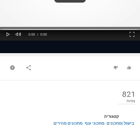
ss
Loaded
: 0%
0%
Play
Mute
Fullscreen
Current
Duration
0:00
/
0:00
Time
Time
821
צפיות
קטגוריה
בישול ומתכונים
מתכוני עוף
מתכונים מהירים