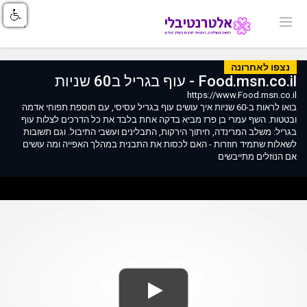
נצפו לאחרונה
Food.msn.co.il - עוף בגריל ב60 שניות
https://www.Food.msn.co.il
בואו לראות ב-60 שניות איך עושים עוף בגריל עסיסי, עם תוספת תפוחי אדמה
ובטטות. השף עמרי בן פרז מביא בדקה אחת בלבד את כל הדרכים לצלות עוף
בגריל: משלב המרינדה, חיתוך הירקות, התבלינים ועשבי התיבול. וגם תשובות
לשאלות שתמיד חוזרות - האם לכסות את התבנית במהלך האפייה ומה עושים
אם הנוזלים מתייבשים