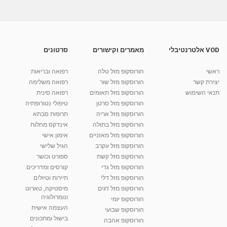
מאת
10 שנים
vod-galit
501 צפיות
מתכון לדג לוקוס וארטישוק בגריל - שגב בא לבשל
מאת
11 שנים
admin
847 צפיות
05:40
VOD אלטרנטיבלי
מאמרים וקישורים
סרטונים
ירקות קלויים בגריל
ראשי
הורוסקופ מזל טלה
רפואה ובריאות
מאת
10 שנים
vod-galit
539 צפיות
07:15
יצירת קשר
הורוסקופ מזל שור
רפואה משלימה
תנאי השימוש
הורוסקופ מזל תאומים
רפואה סינית
קרין גורן - העוגה המתגלצ’ת ללא קמח
הורוסקופ מזל סרטן
טיפולי נטורופתיה
מאת
7 שנים
Shahar-vod
38.5k צפיות
הורוסקופ מזל אריה
תרופות סבתא
הורוסקופ מזל בתולה
אינדקס מחלות
10:17
הורוסקופ מזל מאזניים
אימון אישי
יוסי שר - מתמחה בשיטת אלכסנדר וטאי צ'י
הורוסקופ מזל עקרב
הגיל שלישי
ברחובות ובקיבוץ נען
הורוסקופ מזל קשת
ספורט וכושר
מאת
7 שנים
Shahar-vod
2,738 צפיות
הורוסקופ מזל גדי
קורסים ומדריכים
01:37
הורוסקופ מזל דלי
תיירות וטיולים
רנה רז-גילו -טיפול אנרגטי ויעוץ רוחני - נומרולוגית
הורוסקופ מזל דגים
מיסטיקה, טארוט
בגבעת שמואל
ונומרולוגיה
הורוסקופ יומי
01:46
מאת
5 שנים
Shahar-vod
2,314 צפיות
העצמה אישית
הורוסקופ שבועי
בישול ומתכונים
הורוסקופ אהבה
סודות בתאריך הלידה, משמעות חודש הלידה -