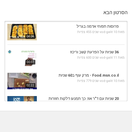
הסרטון הבא
פרוסות תפוחי אדמה בגריל
מאת
10 שנים
vod-galit
455 צפיות
04:04
36 שניות על הפרעת קשב וריכוז
מאת
11 שנים
vod-galit
600 צפיות
00:37
Food.msn.co.il - מרק עוף ב60 שניות
מאת
10 שנים
vod-galit
779 צפיות
02:22
20 שניות עם ד"ר אוז: כך תמנעו דלקות חוזרות
בדרכי השתן
00:22
מאת
9 שנים
vod-galit
525 צפיות
סלט חצילים עם רוטב עגבניות - הכל בתבנית אחת
בגריל
04:07