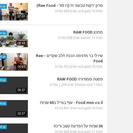
מרק ירקות טבעוני חי (רו פוד - Raw Food)
נבחר
מאת
10 שנים
vod-galit
664 צפיות
07:37
מתכון RAW FOOD
נבחר
מאת
11 שנים
admin
608 צפיות
08:48
שירלי בר מדגימה הכנת חלב שקדים - Raw
נבחר
Food
מאת
10 שנים
vod-galit
912 צפיות
06:40
פסטה פומודורה RAW-FOOD
נבחר
מאת
7 שנים
Shahar-vod
1,259 צפיות
04:07
Food.msn.co.il - עוף בגריל ב60 שניות
נבחר
מאת
10 שנים
vod-galit
821 צפיות
02:37
36 שניות על הפרעת קשב וריכוז
נבחר
מאת
11 שנים
vod-galit
600 צפיות