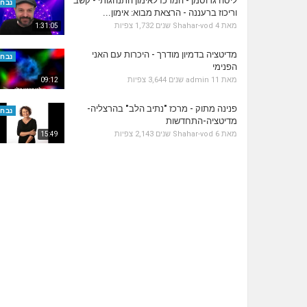
ליסה גרוסמן - המרכז לאימון התנהגותי - קשב
נבחר
וריכוז ברעננה - הרצאת מבוא: אימון...
מאת
4 שנים
Shahar-vod
1,732 צפיות
1:31:05
מדיטציה בדמיון מודרך - היכרות עם האני
נבחר
הפנימי
מאת
11 שנים
admin
3,644 צפיות
09:12
פנינה מתוק - מרכז "נתיב הלב" בהרצליה-
נבחר
מדיטציה-התחדשות
מאת
6 שנים
Shahar-vod
2,143 צפיות
15:49