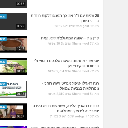
00:37
20 שניות עם ד"ר אוז: כך תמנעו דלקות חוזרות
נבחר
בדרכי השתן
מאת
9 שנים
vod-galit
525 צפיות
00:22
קרין גורן - העוגה המתגלצ’ת ללא קמח
נבחר
מאת
7 שנים
Shahar-vod
38.5k צפיות
10:17
יוסי שר - מתמחה בשיטת אלכסנדר וטאי צ'י
נבחר
ברחובות ובקיבוץ נען
מאת
7 שנים
Shahar-vod
2,734 צפיות
01:37
רנה רז-גילו -טיפול אנרגטי ויעוץ רוחני -
נבחר
נומרולוגית בגבעת שמואל
מאת
5 שנים
Shahar-vod
2,310 צפיות
01:46
סודות בתאריך הלידה, משמעות חודש הלידה -
נבחר
ינואר זינה ליבשיץ נומרולוגית
מאת
10 שנים
vod-galit
3,261 צפיות
05:37