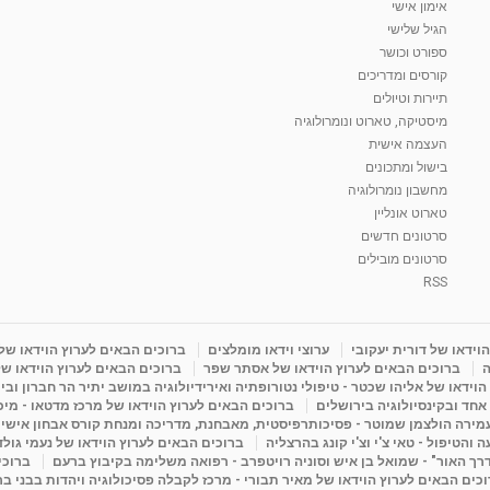
אימון אישי
הגיל שלישי
ספורט וכושר
קורסים ומדריכים
תיירות וטיולים
מיסטיקה, טארוט ונומרולוגיה
העצמה אישית
בישול ומתכונים
מחשבון נומרולוגיה
טארוט אונליין
סרטונים חדשים
סרטונים מובילים
RSS
וידאו של דורית יעקובי
ערוצי וידאו מומלצים
ברוכים הבאים לערוץ הוידאו של
ה
ברוכים הבאים לערוץ הוידאו של אסתר שפר
ברוכים הבאים לערוץ הוידאו של
וידאו של אליהו שכטר - טיפולי נטורופתיה ואירידיולוגיה במושב יתיר הר חברון ובי
 אחד ובקינסיולוגיה בירושלים
ברוכים הבאים לערוץ הוידאו של מרכז מדטאו - מיכא
עמירה הולצמן שמוטר - פסיכותרפיסטית, מאבחנת, מדריכה ומנחת קורס אבחון אישי
והטיפול - טאי צ'י וצ'י קונג בהרצליה
ברוכים הבאים לערוץ הוידאו של נעמי גול
דרך האור" - שמואל בן איש וסוניה רויטפרב - רפואה משלימה בקיבוץ ברעם
ברוכי
כים הבאים לערוץ הוידאו של מאיר תבורי - מרכז לקבלה פסיכולוגיה ויהדות בבני ב