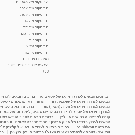
הורוסקופ מזל מאזניים
הורוסקופ מזל עקרב
הורוסקופ מזל קשת
הורוסקופ מזל גדי
הורוסקופ מזל דלי
הורוסקופ מזל דגים
הורוסקופ יומי
הורוסקופ שבועי
הורוסקופ אהבה
מאמרים אחרונים
המאמרים הפופולריים ביותר
RSS
ברוכים הבאים לערוץ הוידאו של יוסף בוטו
ברוכים הבאים לערוץ ה
הבאים לערוץ הוידאו של שולמית רונן
ערוצי וידאו מומלצים - טיוט
הבאים לערוץ הוידאו של וולדה (תאיר) עוזרי
ברוכים הבאים לערוץ ה
לערוץ הוידאו של יוסי גולד - הדרכה לחיים טובים, לימוד וטיפול במוח
קורס למדיטציה רפואית און ליין
ברוכים הבאים לערוץ הוידאו של 
הבאים לערוץ הוידאו של אריק איזנמן - מרכז מרכבה לאומנויות התנועה 
את שיטת Iro Shiatsu
ברוכים הבאים לערוץ הוידאו של קליניקת "
יוסי שר - שיטת אלכסנדר ושיעורי טאי צ'י ברחובות ובקיבוץ נען
ברו