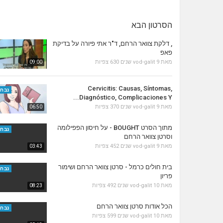
הסרטון הבא
, דלקת צוואר הרחם, ד"ר אתי פיורה על בדיקת
פאפ
מאת
9 שנים
vod-galit
630 צפיות
09:00
Cervicitis: Causas, Síntomas,
נבחר
Diagnóstico, Complicaciones Y...
מאת
9 שנים
vod-galit
370 צפיות
06:50
מתוך הסרט BOUGHT - על חיסון הפפילומה
נבחר
וסרטן צוואר הרחם
מאת
9 שנים
vod-galit
452 צפיות
03:43
בית חולים כרמל - סרטן צוואר הרחם ושימור
נבחר
פריון
מאת
10 שנים
vod-galit
492 צפיות
08:23
הכל אודות סרטן צוואר הרחם
נבחר
מאת
10 שנים
vod-galit
599 צפיות