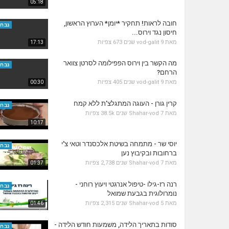
05:18
חובה לראות! תחקיר *יומן* הערוץ הראשון,
נבחר
חיסון נגד וירוס...
מאת
9 שנים
vod-galit
673 צפיות
17:13
מה הקשר בין וירוס הפפילומה לסרטן צוואר
נבחר
הרחם?
מאת
9 שנים
vod-galit
405 צפיות
00:30
קרין גורן - העוגה המתגלצ’ת ללא קמח
נבחר
מאת
7 שנים
Shahar-vod
38.5k צפיות
10:17
יוסי שר - מתמחה בשיטת אלכסנדר וטאי צ'י
נבחר
ברחובות ובקיבוץ נען
מאת
7 שנים
Shahar-vod
2,738 צפיות
01:37
רנה רז-גילו -טיפול אנרגטי ויעוץ רוחני -
נבחר
נומרולוגית בגבעת שמואל
מאת
5 שנים
Shahar-vod
2,315 צפיות
01:46
סודות בתאריך הלידה, משמעות חודש הלידה -
נבחר