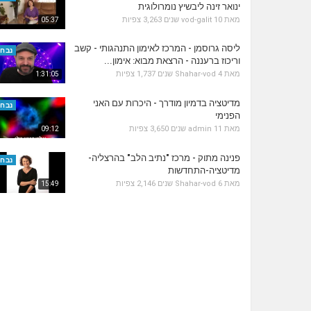
ינואר זינה ליבשיץ נומרולוגית
מאת
10 שנים
vod-galit
3,263 צפיות
05:37
ליסה גרוסמן - המרכז לאימון התנהגותי - קשב
נבחר
וריכוז ברעננה - הרצאת מבוא: אימון...
מאת
4 שנים
Shahar-vod
1,737 צפיות
1:31:05
מדיטציה בדמיון מודרך - היכרות עם האני
נבחר
הפנימי
מאת
11 שנים
admin
3,650 צפיות
09:12
פנינה מתוק - מרכז "נתיב הלב" בהרצליה-
נבחר
מדיטציה-התחדשות
מאת
6 שנים
Shahar-vod
2,146 צפיות
15:49