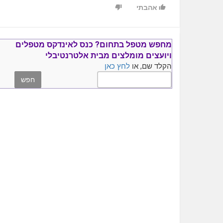
אהבתי
מחפש מטפל בתחום?
כנס ל
אינדקס מטפלים
ויועצים
מומלצים
מבית אלטרנטיבלי
הקלד שם, או
לחץ כאן