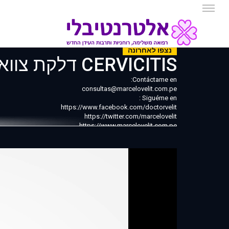
נצפו לאחרונה
CERVICITIS דלקת צוואר הרחם
Contáctame en:
consultas@marcelovelit.com.pe
Siguéme en :
https://www.facebook.com/doctorvelit
https://twitter.com/marcelovelit
https://www.marcelovelit.com.pe
Video informativo, consulte a su médico ante cualquier duda.
imágenes y logos pertenecen a sus respectivos propietarios.
Desarrollado por 411 New Media Studio
www.411.pe
https://www.facebook.com/411MEDIASTUDIO