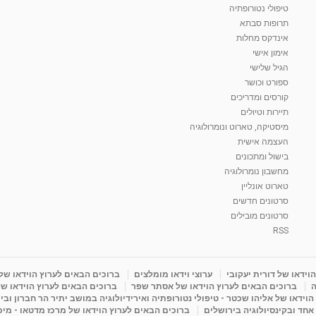
טיפולי נטורופתיה
תרופות סבתא
אינדקס מחלות
אימון אישי
הגיל שלישי
ספורט וכושר
קורסים ומדריכים
תיירות וטיולים
מיסטיקה, טארוט ונומרולוגיה
העצמה אישית
בישול ומתכונים
מחשבון נומרולוגיה
טארוט אונליין
סרטונים חדשים
סרטונים מובילים
RSS
וידאו של דורית יעקובי
ערוצי וידאו מומלצים
ברוכים הבאים לערוץ הוידאו של
ה
ברוכים הבאים לערוץ הוידאו של אסתר שפר
ברוכים הבאים לערוץ הוידאו של
וידאו של אליהו שכטר - טיפולי נטורופתיה ואירידיולוגיה במושב יתיר הר חברון ובי
 אחד ובקינסיולוגיה בירושלים
ברוכים הבאים לערוץ הוידאו של מרכז מדטאו - מיכא