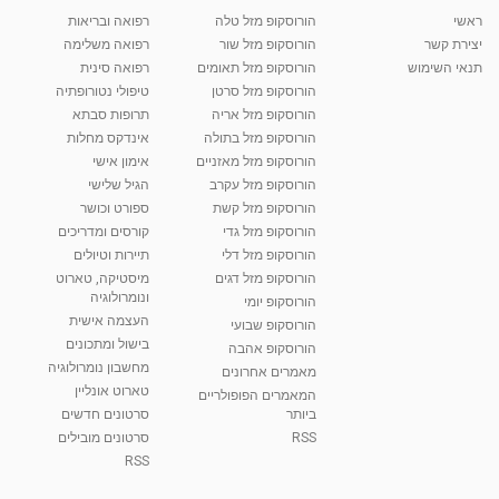
ראשי
הורוסקופ מזל טלה
רפואה ובריאות
יצירת קשר
הורוסקופ מזל שור
רפואה משלימה
תנאי השימוש
הורוסקופ מזל תאומים
רפואה סינית
הורוסקופ מזל סרטן
טיפולי נטורופתיה
הורוסקופ מזל אריה
תרופות סבתא
הורוסקופ מזל בתולה
אינדקס מחלות
הורוסקופ מזל מאזניים
אימון אישי
הורוסקופ מזל עקרב
הגיל שלישי
הורוסקופ מזל קשת
ספורט וכושר
הורוסקופ מזל גדי
קורסים ומדריכים
הורוסקופ מזל דלי
תיירות וטיולים
הורוסקופ מזל דגים
מיסטיקה, טארוט
ונומרולוגיה
הורוסקופ יומי
העצמה אישית
הורוסקופ שבועי
בישול ומתכונים
הורוסקופ אהבה
מחשבון נומרולוגיה
מאמרים אחרונים
טארוט אונליין
המאמרים הפופולריים
ביותר
סרטונים חדשים
RSS
סרטונים מובילים
RSS