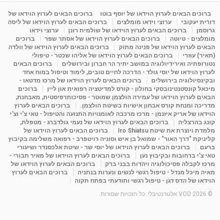
ברוכים הבאים לערוץ הוידאו של יוסף בוטו
ברוכים הבאים לערוץ הוידאו של
דורית יעקובי
ערוצי וידאו מומלצים
ברוכים הבאים לערוץ הוידאו של ליסה
גרוסמן
ברוכים הבאים לערוץ הוידאו של שולמית רונן
ערוצי וידאו
מומלצים - טיוטה
ברוכים הבאים לערוץ הוידאו של אסתר שפר
ברוכים
הבאים לערוץ הוידאו של פנינה מתוק
ברוכים הבאים לערוץ הוידאו של וולדה
(תאיר) עוזרי
ברוכים הבאים לערוץ הוידאו של אליהו שכטר - טיפולי
נטורופתיה ואירידיולוגיה במושב יתיר הר חברון ובירושלים
ברוכים הבאים
לערוץ הוידאו של יוסי גולד - הדרכה לחיים טובים, לימוד וטיפול במוח אחד
ובקינסיולוגיה בירושלים
ברוכים הבאים לערוץ הוידאו של מרכז מדטאו -
מיכאל קונסטנטינובסקי בחולון - קורס למדיטציה רפואית און ליין
ברוכים
הבאים לערוץ הוידאו של עמירה הולצמן שמוטר - פסיכותרפיסטית, מאבחנת,
מדריכה ומנחת קורס אבחון אישיות בשיטת הולצמן.
ברוכים הבאים לערוץ
הוידאו של אריק איזנמן - מרכז מרכבה לאומנויות התנועה והטיפול - טאי צ'י וצ'י
קונג בהרצליה
ברוכים הבאים לערוץ הוידאו של נעמי גולדברג - מטפלת,
מלמדת ויוצרת את שיטת Iro Shiatsu
ברוכים הבאים לערוץ הוידאו של
קליניקת "דרך האור" - שמואל בן איש וסוניה רויטפרב - רפואה משלימה בקיבוץ
ברעם
ברוכים הבאים לערוץ הוידאו של יוסי שר - שיטת אלכסנדר ושיעורי
טאי צ'י ברחובות ובקיבוץ נען
ברוכים הבאים לערוץ הוידאו של מאיר תבורי -
מרכז לקבלה פסיכולוגיה ויהדות בבני ברק
ברוכים הבאים לערוץ הוידאו של
מאיה מיכל מנדל - טיפול רגשי לנשים ונערות בנתניה
ברוכים הבאים לערוץ
הוידאו של הדס דגן - טיפול רגשי ותודעתי בפתח תקוה
© 2026 VOD אלטרנטיבלי. כל הזכויות שמורות.