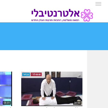
פופולרי
נבחר
05:01
04:00