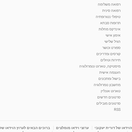
רפואה משלימה
רפואה סינית
טיפולי נטורופתיה
תרופות סבתא
אינדקס מחלות
אימון אישי
הגיל שלישי
ספורט וכושר
קורסים ומדריכים
תיירות וטיולים
מיסטיקה, טארוט ונומרולוגיה
העצמה אישית
בישול ומתכונים
מחשבון נומרולוגיה
טארוט אונליין
סרטונים חדשים
סרטונים מובילים
RSS
וידאו של דורית יעקובי
ערוצי וידאו מומלצים
ברוכים הבאים לערוץ הוידאו של