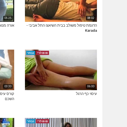
05:25
08:02
הדגמת טיפול משולב בבית השיאצו התל אביבי -
אורה מנואר
Karada
פופולרי
נבחר
03:33
06:00
עיסוי כף הרגל
קורס עיס
השכם
פופולרי
נבחר