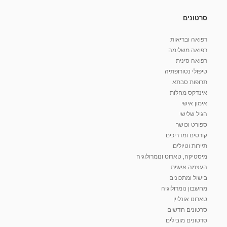
סרטונים
רפואה ובריאות
רפואה משלימה
רפואה סינית
טיפולי נטורופתיה
תרופות סבתא
אינדקס מחלות
אימון אישי
הגיל שלישי
ספורט וכושר
קורסים ומדריכים
תיירות וטיולים
מיסטיקה, טארוט ונומרולוגיה
העצמה אישית
בישול ומתכונים
מחשבון נומרולוגיה
טארוט אונליין
סרטונים חדשים
סרטונים מובילים