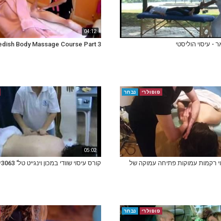
04:12
 - עיסוי הוליסטי
dish Body Massage Course Part 3
פופולרי
נבחר
05:02
וי רקמות עמוקות פתיחה עמוקה של
קורס עיסוי שוודי במכון וינגייט טל' 3063*
פופולרי
נבחר