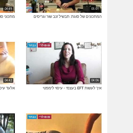
04:49
05:01
המתכונים של סוגת: תבשיל זנב שור וגריסים
מתכוני סו
פופולרי
נבחר
04:42
04:06
איך לעשות EFT בעצמי - עיסוי לימפטי
אלעד עיסו
פופולרי
נבחר