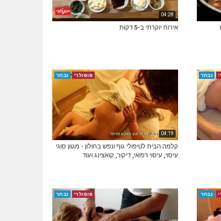
04:28
אירוח יוקרתי ב-5 דקות
י
נבחר
פופולרי
נבחר
04:19
קלמה הבית לטיפולי גוף ונפש בחולון - מגוון סוגי
עיסוי, עיסוי רפואי, דיקור, קואצינג ועוד
י
נבחר
פופולרי
נבחר