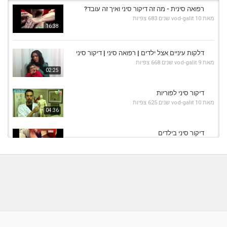
רפואה סינית - מה זה דיקור סיני ואיך זה עובד?
מאת
10 שנים
vod-galit
683 צפיות
16:38
דלקות עיניים אצל ילדים | רפואה סיני | דיקור סיני
מאת
9 שנים
vod-galit
668 צפיות
02:25
דיקור סיני לפוריות
מאת
10 שנים
vod-galit
625 צפיות
04:36
דיקור סיני בילדים
מאת
10 שנים
vod-galit
662 צפיות
06:53
דרור וייסר - רפואה סינית דיקור סיני ועיסוי ברמת
השרון...
01:38
מאת
5 שנים
Shahar-vod
3,963 צפיות
GAL MOMC: הקשר בין דיקור סיני למחלות החורף
- כללית רפואה...