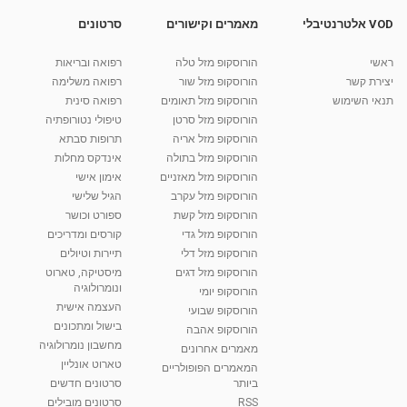
מאת
7 שנים
Liem-vod
813 צפיות
07:04
VOD אלטרנטיבלי
מאמרים וקישורים
סרטונים
דיקור סיני לילדים
ראשי
הורוסקופ מזל טלה
רפואה ובריאות
מאת
7 שנים
Liem-vod
756 צפיות
יצירת קשר
הורוסקופ מזל שור
רפואה משלימה
04:42
תנאי השימוש
הורוסקופ מזל תאומים
רפואה סינית
קרין גורן - העוגה המתגלצ’ת ללא קמח
הורוסקופ מזל סרטן
טיפולי נטורופתיה
מאת
7 שנים
Shahar-vod
38.5k צפיות
הורוסקופ מזל אריה
תרופות סבתא
הורוסקופ מזל בתולה
אינדקס מחלות
10:17
הורוסקופ מזל מאזניים
אימון אישי
יוסי שר - מתמחה בשיטת אלכסנדר וטאי צ'י
הורוסקופ מזל עקרב
הגיל שלישי
ברחובות ובקיבוץ נען
הורוסקופ מזל קשת
ספורט וכושר
מאת
7 שנים
Shahar-vod
2,734 צפיות
הורוסקופ מזל גדי
קורסים ומדריכים
01:37
הורוסקופ מזל דלי
תיירות וטיולים
רנה רז-גילו -טיפול אנרגטי ויעוץ רוחני - נומרולוגית
הורוסקופ מזל דגים
מיסטיקה, טארוט
בגבעת שמואל
ונומרולוגיה
הורוסקופ יומי
01:46
מאת
5 שנים
Shahar-vod
2,309 צפיות
העצמה אישית
הורוסקופ שבועי
בישול ומתכונים
הורוסקופ אהבה
סודות בתאריך הלידה, משמעות חודש הלידה -
מחשבון נומרולוגיה
ינואר זינה ליבשיץ נומרולוגית
מאמרים אחרונים
טארוט אונליין
05:37
מאת
10 שנים
vod-galit
3,261 צפיות
המאמרים הפופולריים
ביותר
סרטונים חדשים
RSS
סרטונים מובילים
ליסה גרוסמן - המרכז לאימון התנהגותי - קשב