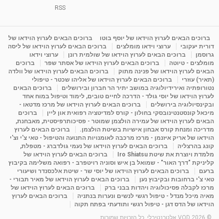
וריכוז ברעננה - הרצאת מבוא: אימון להצלחה של...
RSS
1:31:05
מאת
4 שנים
Shahar-vod
1,728 צפיות
מדיטציה בדמיון מודרך - היכרות עם האני הפנימי
ברוכים הבאים לערוץ הוידאו של יוסף בוטו
ברוכים הבאים לערוץ הוידאו של
דורית יעקובי
ערוצי וידאו מומלצים
ברוכים הבאים לערוץ הוידאו של ליסה
מאת
11 שנים
admin
3,644 צפיות
09:12
גרוסמן
ברוכים הבאים לערוץ הוידאו של שולמית רונן
ערוצי וידאו
מומלצים - טיוטה
ברוכים הבאים לערוץ הוידאו של אסתר שפר
ברוכים
הבאים לערוץ הוידאו של פנינה מתוק
ברוכים הבאים לערוץ הוידאו של וולדה
פנינה מתוק - מרכז "נתיב הלב" בהרצליה-
(תאיר) עוזרי
ברוכים הבאים לערוץ הוידאו של אליהו שכטר - טיפולי
מדיטציה-התחדשות
נטורופתיה ואירידיולוגיה במושב יתיר הר חברון ובירושלים
ברוכים הבאים
15:49
מאת
6 שנים
Shahar-vod
2,143 צפיות
לערוץ הוידאו של יוסי גולד - הדרכה לחיים טובים, לימוד וטיפול במוח אחד
ובקינסיולוגיה בירושלים
ברוכים הבאים לערוץ הוידאו של מרכז מדטאו -
מיכאל קונסטנטינובסקי בחולון - קורס למדיטציה רפואית און ליין
ברוכים
הבאים לערוץ הוידאו של עמירה הולצמן שמוטר - פסיכותרפיסטית, מאבחנת,
מדריכה ומנחת קורס אבחון אישיות בשיטת הולצמן.
ברוכים הבאים לערוץ
הוידאו של אריק איזנמן - מרכז מרכבה לאומנויות התנועה והטיפול - טאי צ'י וצ'י
קונג בהרצליה
ברוכים הבאים לערוץ הוידאו של נעמי גולדברג - מטפלת,
מלמדת ויוצרת את שיטת Iro Shiatsu
ברוכים הבאים לערוץ הוידאו של
קליניקת "דרך האור" - שמואל בן איש וסוניה רויטפרב - רפואה משלימה בקיבוץ
ברעם
ברוכים הבאים לערוץ הוידאו של יוסי שר - שיטת אלכסנדר ושיעורי
טאי צ'י ברחובות ובקיבוץ נען
ברוכים הבאים לערוץ הוידאו של מאיר תבורי -
מרכז לקבלה פסיכולוגיה ויהדות בבני ברק
ברוכים הבאים לערוץ הוידאו של
מאיה מיכל מנדל - טיפול רגשי לנשים ונערות בנתניה
ברוכים הבאים לערוץ
הוידאו של הדס דגן - טיפול רגשי ותודעתי בפתח תקוה
© 2026 VOD אלטרנטיבלי. כל הזכויות שמורות.