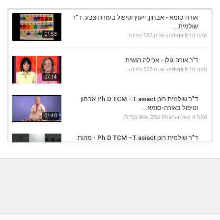
אורה סומא - אבחון, ייעוץ וטיפול בעזרת צבע. ד"ר
שולמית...
01:53
מאת
10 שנים
vod-galit
587 צפיות
ד'ר אורה גולן - אכילה רגשית
מאת
10 שנים
vod-galit
528 צפיות
07:14
ד"ר שולמית רונן Ph.D TCM –T.asiact אבחון
וטיפול באורה-סומא...
01:40
מאת
4 שנים
Shahar-vod
846 צפיות
ד"ר שולמית רונן Ph.D TCM –T.asiact - מהות
האבחון, הייעוץ...
05:40
מאת
2 שנים
Shahar-vod
992 צפיות
אורה מנואר - עיסוי הוליסטי
מאת
10 שנים
vod-galit
863 צפיות
05:25
ד'ר אורה גולן - התקפי חרדה