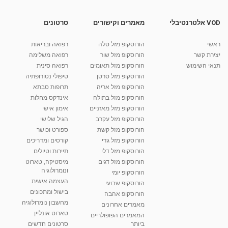
מאת
10 שנים
vod-galit
685 צפיות
07:38
VOD אלטרנטיבלי
מאמרים וקישורים
סרטונים
אורה סומה 1
ראשי
הורוסקופ מזל טלה
רפואה ובריאות
מאת
10 שנים
vod-galit
438 צפיות
05:47
יצירת קשר
הורוסקופ מזל שור
רפואה משלימה
תנאי השימוש
הורוסקופ מזל תאומים
רפואה סינית
קרין גורן - העוגה המתגלצ’ת ללא קמח
הורוסקופ מזל סרטן
טיפולי נטורופתיה
מאת
7 שנים
Shahar-vod
38.5k צפיות
הורוסקופ מזל אריה
תרופות סבתא
הורוסקופ מזל בתולה
אינדקס מחלות
10:17
הורוסקופ מזל מאזניים
אימון אישי
יוסי שר - מתמחה בשיטת אלכסנדר וטאי צ'י
הורוסקופ מזל עקרב
הגיל שלישי
ברחובות ובקיבוץ נען
הורוסקופ מזל קשת
ספורט וכושר
מאת
7 שנים
Shahar-vod
2,738 צפיות
הורוסקופ מזל גדי
קורסים ומדריכים
01:37
הורוסקופ מזל דלי
תיירות וטיולים
רנה רז-גילו -טיפול אנרגטי ויעוץ רוחני - נומרולוגית
הורוסקופ מזל דגים
מיסטיקה, טארוט
בגבעת שמואל
ונומרולוגיה
הורוסקופ יומי
01:46
מאת
5 שנים
Shahar-vod
2,314 צפיות
העצמה אישית
הורוסקופ שבועי
בישול ומתכונים
הורוסקופ אהבה
סודות בתאריך הלידה, משמעות חודש הלידה -
מחשבון נומרולוגיה
ינואר זינה ליבשיץ נומרולוגית
מאמרים אחרונים
טארוט אונליין
05:37
מאת
10 שנים
vod-galit
3,263 צפיות
המאמרים הפופולריים
ביותר
סרטונים חדשים