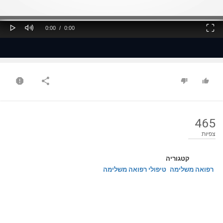
ss
Loaded
: 0%
0%
Play
Mute
Fullscreen
Current
Duration
0:00
/
0:00
Time
Time
465
צפיות
קטגוריה
רפואה משלימה
טיפולי רפואה משלימה