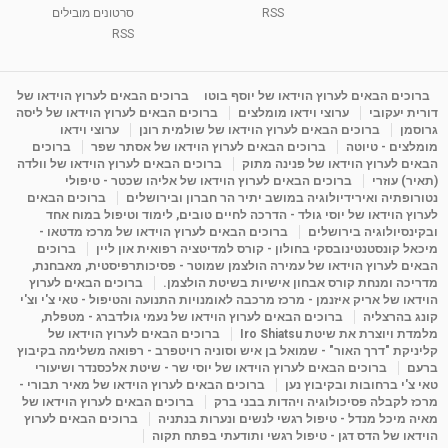
RSS
סרטונים מובילים
ליסה גרוסמן - המרכז לאימון התנהגותי - קשב
וריכוז ברעננה - הרצאת מבוא: אימון להצלחה של...
RSS
1:31:05
מאת
4 שנים
Shahar-vod
1,736 צפיות
מדיטציה בדמיון מודרך - היכרות עם האני הפנימי
ברוכים הבאים לערוץ הוידאו של יוסף בוטו
ברוכים הבאים לערוץ הוידאו של
דורית יעקובי
ערוצי וידאו מומלצים
ברוכים הבאים לערוץ הוידאו של ליסה
מאת
11 שנים
admin
3,649 צפיות
09:12
גרוסמן
ברוכים הבאים לערוץ הוידאו של שולמית רונן
ערוצי וידאו
מומלצים - טיוטה
ברוכים הבאים לערוץ הוידאו של אסתר שפר
ברוכים
הבאים לערוץ הוידאו של פנינה מתוק
ברוכים הבאים לערוץ הוידאו של וולדה
פנינה מתוק - מרכז "נתיב הלב" בהרצליה-
(תאיר) עוזרי
ברוכים הבאים לערוץ הוידאו של אליהו שכטר - טיפולי
מדיטציה-התחדשות
נטורופתיה ואירידיולוגיה במושב יתיר הר חברון ובירושלים
ברוכים הבאים
15:49
מאת
6 שנים
Shahar-vod
2,146 צפיות
לערוץ הוידאו של יוסי גולד - הדרכה לחיים טובים, לימוד וטיפול במוח אחד
ובקינסיולוגיה בירושלים
ברוכים הבאים לערוץ הוידאו של מרכז מדטאו -
מיכאל קונסטנטינובסקי בחולון - קורס למדיטציה רפואית און ליין
ברוכים
הבאים לערוץ הוידאו של עמירה הולצמן שמוטר - פסיכותרפיסטית, מאבחנת,
מדריכה ומנחת קורס אבחון אישיות בשיטת הולצמן.
ברוכים הבאים לערוץ
הוידאו של אריק איזנמן - מרכז מרכבה לאומנויות התנועה והטיפול - טאי צ'י וצ'י
קונג בהרצליה
ברוכים הבאים לערוץ הוידאו של נעמי גולדברג - מטפלת,
מלמדת ויוצרת את שיטת Iro Shiatsu
ברוכים הבאים לערוץ הוידאו של
קליניקת "דרך האור" - שמואל בן איש וסוניה רויטפרב - רפואה משלימה בקיבוץ
ברעם
ברוכים הבאים לערוץ הוידאו של יוסי שר - שיטת אלכסנדר ושיעורי
טאי צ'י ברחובות ובקיבוץ נען
ברוכים הבאים לערוץ הוידאו של מאיר תבורי -
מרכז לקבלה פסיכולוגיה ויהדות בבני ברק
ברוכים הבאים לערוץ הוידאו של
מאיה מיכל מנדל - טיפול רגשי לנשים ונערות בנתניה
ברוכים הבאים לערוץ
הוידאו של הדס דגן - טיפול רגשי ותודעתי בפתח תקוה