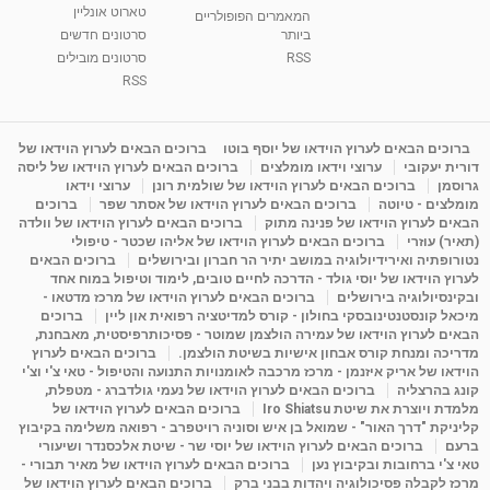
טארוט אונליין
05:37
מאת
10 שנים
vod-galit
3,261 צפיות
המאמרים הפופולריים
ביותר
סרטונים חדשים
RSS
סרטונים מובילים
ליסה גרוסמן - המרכז לאימון התנהגותי - קשב
וריכוז ברעננה - הרצאת מבוא: אימון להצלחה של...
RSS
1:31:05
מאת
4 שנים
Shahar-vod
1,728 צפיות
מדיטציה בדמיון מודרך - היכרות עם האני הפנימי
ברוכים הבאים לערוץ הוידאו של יוסף בוטו
ברוכים הבאים לערוץ הוידאו של
דורית יעקובי
ערוצי וידאו מומלצים
ברוכים הבאים לערוץ הוידאו של ליסה
מאת
11 שנים
admin
3,644 צפיות
09:12
גרוסמן
ברוכים הבאים לערוץ הוידאו של שולמית רונן
ערוצי וידאו
מומלצים - טיוטה
ברוכים הבאים לערוץ הוידאו של אסתר שפר
ברוכים
הבאים לערוץ הוידאו של פנינה מתוק
ברוכים הבאים לערוץ הוידאו של וולדה
פנינה מתוק - מרכז "נתיב הלב" בהרצליה-
(תאיר) עוזרי
ברוכים הבאים לערוץ הוידאו של אליהו שכטר - טיפולי
מדיטציה-התחדשות
נטורופתיה ואירידיולוגיה במושב יתיר הר חברון ובירושלים
ברוכים הבאים
15:49
מאת
6 שנים
Shahar-vod
2,143 צפיות
לערוץ הוידאו של יוסי גולד - הדרכה לחיים טובים, לימוד וטיפול במוח אחד
ובקינסיולוגיה בירושלים
ברוכים הבאים לערוץ הוידאו של מרכז מדטאו -
מיכאל קונסטנטינובסקי בחולון - קורס למדיטציה רפואית און ליין
ברוכים
הבאים לערוץ הוידאו של עמירה הולצמן שמוטר - פסיכותרפיסטית, מאבחנת,
מדריכה ומנחת קורס אבחון אישיות בשיטת הולצמן.
ברוכים הבאים לערוץ
הוידאו של אריק איזנמן - מרכז מרכבה לאומנויות התנועה והטיפול - טאי צ'י וצ'י
קונג בהרצליה
ברוכים הבאים לערוץ הוידאו של נעמי גולדברג - מטפלת,
מלמדת ויוצרת את שיטת Iro Shiatsu
ברוכים הבאים לערוץ הוידאו של
קליניקת "דרך האור" - שמואל בן איש וסוניה רויטפרב - רפואה משלימה בקיבוץ
ברעם
ברוכים הבאים לערוץ הוידאו של יוסי שר - שיטת אלכסנדר ושיעורי
טאי צ'י ברחובות ובקיבוץ נען
ברוכים הבאים לערוץ הוידאו של מאיר תבורי -
מרכז לקבלה פסיכולוגיה ויהדות בבני ברק
ברוכים הבאים לערוץ הוידאו של