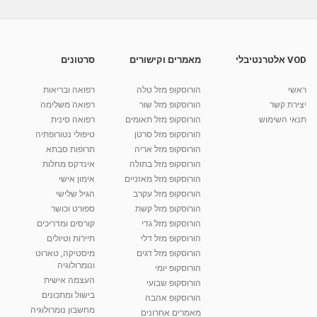
Acute Sinusitis Symptoms | Acute Sinusitis
Symptoms And Treatment | Sinus Doctor...
12:15
מאת
9 שנים
vod-galit
500 צפיות
VOD אלטרנטיבלי
מאמרים וקישורים
סרטונים
Watch דלקת ריאות - אבחון חדשני וטיפול בדלקת
ריאות- ד
ראשי
הורוסקופ מזל טלה
רפואה ובריאות
01:45
מאת
9 שנים
vod-galit
522 צפיות
יצירת קשר
הורוסקופ מזל שור
רפואה משלימה
תנאי השימוש
הורוסקופ מזל תאומים
רפואה סינית
קרין גורן - העוגה המתגלצ’ת ללא קמח
הורוסקופ מזל סרטן
טיפולי נטורופתיה
מאת
7 שנים
Shahar-vod
38.5k צפיות
הורוסקופ מזל אריה
תרופות סבתא
הורוסקופ מזל בתולה
אינדקס מחלות
10:17
הורוסקופ מזל מאזניים
אימון אישי
יוסי שר - מתמחה בשיטת אלכסנדר וטאי צ'י
הורוסקופ מזל עקרב
הגיל שלישי
ברחובות ובקיבוץ נען
הורוסקופ מזל קשת
ספורט וכושר
מאת
7 שנים
Shahar-vod
2,734 צפיות
הורוסקופ מזל גדי
קורסים ומדריכים
01:37
הורוסקופ מזל דלי
תיירות וטיולים
רנה רז-גילו -טיפול אנרגטי ויעוץ רוחני - נומרולוגית
הורוסקופ מזל דגים
מיסטיקה, טארוט
בגבעת שמואל
ונומרולוגיה
הורוסקופ יומי
01:46
מאת
5 שנים
Shahar-vod
2,309 צפיות
העצמה אישית
הורוסקופ שבועי
בישול ומתכונים
הורוסקופ אהבה
סודות בתאריך הלידה, משמעות חודש הלידה -
מחשבון נומרולוגיה
ינואר זינה ליבשיץ נומרולוגית
מאמרים אחרונים