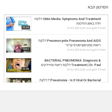
הסרטון הבא
Otitis Media: Symptoms And Treatment דלקת
חדה באוזן התיכונה
03:36
מאת
9 שנים
vod-galit
443 צפיות
Pneumocystis Pneumonia And AIDS דלקת
ריאות מפנימוציסטיס קריניי
00:42
מאת
9 שנים
vod-galit
459 צפיות
BACTERIAL PNEUMONIA: Diagnosis &
Treatment | Dr. Paul דלקת ריאות מחיידקים
02:58
מאת
9 שנים
vod-galit
463 צפיות
Pneumonia - Is It Viral Or Bacterial ? דלקת
ריאות מחיידקים
00:42
מאת
9 שנים
vod-galit
390 צפיות
Eosinophilic Pneumonia (Medical Condition)
דלקת ריאות אאוזינופילית
00:38
מאת
9 שנים
vod-galit
506 צפיות