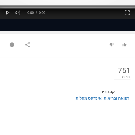
ss
Loaded
: 0%
0%
Play
Mute
Fullscreen
Current
Duration
0:00
/
0:00
Time
Time
751
צפיות
קטגוריה
רפואה ובריאות
אינדקס מחלות