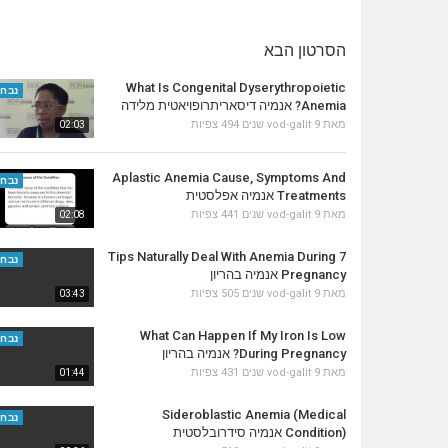
הסרטון הבא
What Is Congenital Dyserythropoietic
נבחר
Anemia? אנמיה דיסאריתרופויאטית מלידה
מאת
9 שנים
vod-galit
494 צפיות
02:03
Aplastic Anemia Cause, Symptoms And
נבחר
Treatments אנמיה אפלסטית
מאת
9 שנים
vod-galit
441 צפיות
02:08
7 Tips Naturally Deal With Anemia During
נבחר
Pregnancy אנמיה בהריון
מאת
9 שנים
vod-galit
505 צפיות
03:43
What Can Happen If My Iron Is Low
נבחר
During Pregnancy? אנמיה בהריון
מאת
9 שנים
vod-galit
431 צפיות
01:44
Sideroblastic Anemia (Medical
נבחר
Condition) אנמיה סידרובלסטית