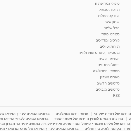
טיפולי נטורופתיה
תרופות סבתא
אינדקס מחלות
אימון אישי
הגיל שלישי
ספורט וכושר
קורסים ומדריכים
תיירות וטיולים
מיסטיקה, טארוט ונומרולוגיה
העצמה אישית
בישול ומתכונים
מחשבון נומרולוגיה
טארוט אונליין
סרטונים חדשים
סרטונים מובילים
RSS
וידאו של דורית יעקובי
ערוצי וידאו מומלצים
ברוכים הבאים לערוץ הוידאו של
ה
ברוכים הבאים לערוץ הוידאו של אסתר שפר
ברוכים הבאים לערוץ הוידאו של
וידאו של אליהו שכטר - טיפולי נטורופתיה ואירידיולוגיה במושב יתיר הר חברון ובי
 אחד ובקינסיולוגיה בירושלים
ברוכים הבאים לערוץ הוידאו של מרכז מדטאו - מיכא