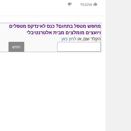
אהבתי
מחפש מטפל בתחום?
כנס ל
אינדקס מטפלים
ויועצים
מומלצים
מבית אלטרנטיבלי
הקלד שם, או
לחץ כאן