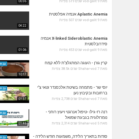
מאת
9 שנים
vod-galit
519 צפיות
00:36
Aplastic Anemia אנמיה אפלסטית
מאת
9 שנים
vod-galit
507 צפיות
04:22
X-linked Sideroblastic Anemia אנמיה
סידרובלסטית
מאת
9 שנים
vod-galit
453 צפיות
01:06
קרין גורן - העוגה המתגלצ’ת ללא קמח
נבחר
מאת
7 שנים
Shahar-vod
38.5k צפיות
10:17
יוסי שר - מתמחה בשיטת אלכסנדר וטאי צ'י
נבחר
ברחובות ובקיבוץ נען
מאת
7 שנים
Shahar-vod
2,738 צפיות
01:37
רנה רז-גילו -טיפול אנרגטי ויעוץ רוחני -
נבחר
נומרולוגית בגבעת שמואל
מאת
5 שנים
Shahar-vod
2,314 צפיות
01:46
סודות בתאריך הלידה, משמעות חודש הלידה -
נבחר