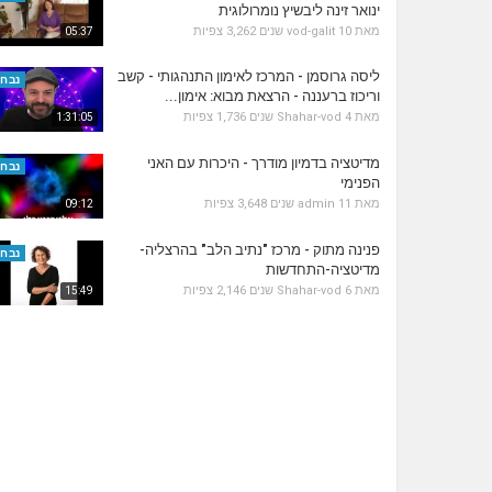
ינואר זינה ליבשיץ נומרולוגית
מאת
10 שנים
vod-galit
3,262 צפיות
05:37
ליסה גרוסמן - המרכז לאימון התנהגותי - קשב
נבחר
וריכוז ברעננה - הרצאת מבוא: אימון...
מאת
4 שנים
Shahar-vod
1,736 צפיות
1:31:05
מדיטציה בדמיון מודרך - היכרות עם האני
נבחר
הפנימי
מאת
11 שנים
admin
3,648 צפיות
09:12
פנינה מתוק - מרכז "נתיב הלב" בהרצליה-
נבחר
מדיטציה-התחדשות
מאת
6 שנים
Shahar-vod
2,146 צפיות
15:49