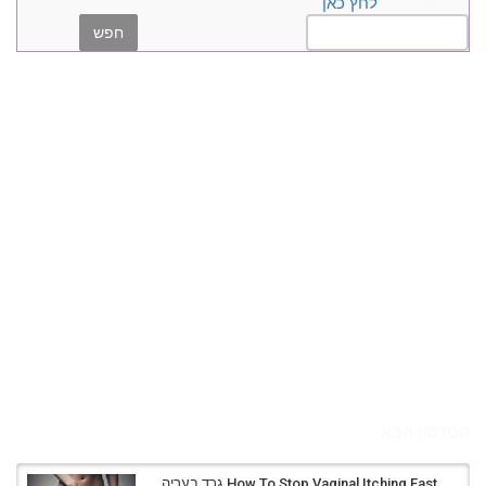
הקלד שם, או
לחץ כאן
הסרטון הבא
How To Stop Vaginal Itching Fast גרד בעריה