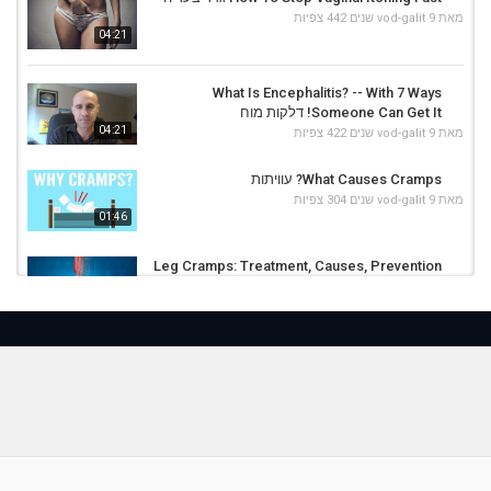
מאת
9 שנים
vod-galit
442 צפיות
04:21
What Is Encephalitis? -- With 7 Ways
Someone Can Get It! דלקות מוח
04:21
מאת
9 שנים
vod-galit
422 צפיות
What Causes Cramps? עוויתות
מאת
9 שנים
vod-galit
304 צפיות
01:46
Leg Cramps: Treatment, Causes, Prevention
עוויתות
02:31
מאת
9 שנים
vod-galit
343 צפיות
Esophageal Cancer Symptoms And 5 Ways
To Prevent It! גידולים בושט
04:25
מאת
9 שנים
vod-galit
399 צפיות
What Causes Muscle Cramps? התכווצות
שרירים
02:04
מאת
9 שנים
vod-galit
351 צפיות