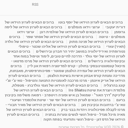
1:31:05
מאת
4 שנים
Shahar-vod
1,736 צפיות
RSS
מדיטציה בדמיון מודרך - היכרות עם האני הפנימי
מאת
11 שנים
admin
3,649 צפיות
ברוכים הבאים לערוץ הוידאו של יוסף בוטו
ברוכים הבאים לערוץ הוידאו של
09:12
דורית יעקובי
ערוצי וידאו מומלצים
ברוכים הבאים לערוץ הוידאו של ליסה
גרוסמן
ברוכים הבאים לערוץ הוידאו של שולמית רונן
ערוצי וידאו
מומלצים - טיוטה
ברוכים הבאים לערוץ הוידאו של אסתר שפר
ברוכים
פנינה מתוק - מרכז "נתיב הלב" בהרצליה-
הבאים לערוץ הוידאו של פנינה מתוק
ברוכים הבאים לערוץ הוידאו של וולדה
מדיטציה-התחדשות
(תאיר) עוזרי
ברוכים הבאים לערוץ הוידאו של אליהו שכטר - טיפולי
15:49
מאת
6 שנים
Shahar-vod
2,146 צפיות
נטורופתיה ואירידיולוגיה במושב יתיר הר חברון ובירושלים
ברוכים הבאים
לערוץ הוידאו של יוסי גולד - הדרכה לחיים טובים, לימוד וטיפול במוח אחד
ובקינסיולוגיה בירושלים
ברוכים הבאים לערוץ הוידאו של מרכז מדטאו -
מיכאל קונסטנטינובסקי בחולון - קורס למדיטציה רפואית און ליין
ברוכים
הבאים לערוץ הוידאו של עמירה הולצמן שמוטר - פסיכותרפיסטית, מאבחנת,
מדריכה ומנחת קורס אבחון אישיות בשיטת הולצמן.
ברוכים הבאים לערוץ
הוידאו של אריק איזנמן - מרכז מרכבה לאומנויות התנועה והטיפול - טאי צ'י וצ'י
קונג בהרצליה
ברוכים הבאים לערוץ הוידאו של נעמי גולדברג - מטפלת,
מלמדת ויוצרת את שיטת Iro Shiatsu
ברוכים הבאים לערוץ הוידאו של
קליניקת "דרך האור" - שמואל בן איש וסוניה רויטפרב - רפואה משלימה בקיבוץ
ברעם
ברוכים הבאים לערוץ הוידאו של יוסי שר - שיטת אלכסנדר ושיעורי
טאי צ'י ברחובות ובקיבוץ נען
ברוכים הבאים לערוץ הוידאו של מאיר תבורי -
מרכז לקבלה פסיכולוגיה ויהדות בבני ברק
ברוכים הבאים לערוץ הוידאו של
מאיה מיכל מנדל - טיפול רגשי לנשים ונערות בנתניה
ברוכים הבאים לערוץ
הוידאו של הדס דגן - טיפול רגשי ותודעתי בפתח תקוה
© 2026 VOD אלטרנטיבלי. כל הזכויות שמורות.