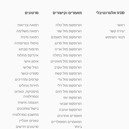
מאת
9 שנים
vod-galit
592 צפיות
08:56
VOD אלטרנטיבלי
מאמרים וקישורים
סרטונים
אלרגיות טיפול ואבחנה
ראשי
הורוסקופ מזל טלה
רפואה ובריאות
מאת
7 שנים
admin
731 צפיות
יצירת קשר
הורוסקופ מזל שור
רפואה משלימה
04:24
תנאי השימוש
הורוסקופ מזל תאומים
רפואה סינית
קרין גורן - העוגה המתגלצ’ת ללא קמח
הורוסקופ מזל סרטן
טיפולי נטורופתיה
מאת
7 שנים
Shahar-vod
38.5k צפיות
הורוסקופ מזל אריה
תרופות סבתא
הורוסקופ מזל בתולה
אינדקס מחלות
10:17
הורוסקופ מזל מאזניים
אימון אישי
יוסי שר - מתמחה בשיטת אלכסנדר וטאי צ'י
הורוסקופ מזל עקרב
הגיל שלישי
ברחובות ובקיבוץ נען
הורוסקופ מזל קשת
ספורט וכושר
מאת
7 שנים
Shahar-vod
2,734 צפיות
הורוסקופ מזל גדי
קורסים ומדריכים
01:37
הורוסקופ מזל דלי
תיירות וטיולים
רנה רז-גילו -טיפול אנרגטי ויעוץ רוחני - נומרולוגית
הורוסקופ מזל דגים
מיסטיקה, טארוט
בגבעת שמואל
ונומרולוגיה
הורוסקופ יומי
01:46
מאת
5 שנים
Shahar-vod
2,309 צפיות
העצמה אישית
הורוסקופ שבועי
בישול ומתכונים
הורוסקופ אהבה
סודות בתאריך הלידה, משמעות חודש הלידה -
מחשבון נומרולוגיה
ינואר זינה ליבשיץ נומרולוגית
מאמרים אחרונים
טארוט אונליין
05:37
מאת
10 שנים
vod-galit
3,261 צפיות
המאמרים הפופולריים
ביותר
סרטונים חדשים