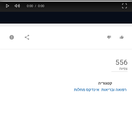
Play
Mute
Fullscreen
Current
Duration
0:00
/
0:00
Time
Time
556
צפיות
קטגוריה
רפואה ובריאות
אינדקס מחלות