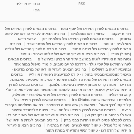
RSS
סרטונים מובילים
ליסה גרוסמן - המרכז לאימון התנהגותי - קשב
וריכוז ברעננה - הרצאת מבוא: אימון להצלחה של...
RSS
1:31:05
מאת
4 שנים
Shahar-vod
1,728 צפיות
מדיטציה בדמיון מודרך - היכרות עם האני הפנימי
ברוכים הבאים לערוץ הוידאו של יוסף בוטו
ברוכים הבאים לערוץ הוידאו של
דורית יעקובי
ערוצי וידאו מומלצים
ברוכים הבאים לערוץ הוידאו של ליסה
מאת
11 שנים
admin
3,644 צפיות
09:12
גרוסמן
ברוכים הבאים לערוץ הוידאו של שולמית רונן
ערוצי וידאו
מומלצים - טיוטה
ברוכים הבאים לערוץ הוידאו של אסתר שפר
ברוכים
הבאים לערוץ הוידאו של פנינה מתוק
ברוכים הבאים לערוץ הוידאו של וולדה
פנינה מתוק - מרכז "נתיב הלב" בהרצליה-
(תאיר) עוזרי
ברוכים הבאים לערוץ הוידאו של אליהו שכטר - טיפולי
מדיטציה-התחדשות
נטורופתיה ואירידיולוגיה במושב יתיר הר חברון ובירושלים
ברוכים הבאים
15:49
מאת
6 שנים
Shahar-vod
2,143 צפיות
לערוץ הוידאו של יוסי גולד - הדרכה לחיים טובים, לימוד וטיפול במוח אחד
ובקינסיולוגיה בירושלים
ברוכים הבאים לערוץ הוידאו של מרכז מדטאו -
מיכאל קונסטנטינובסקי בחולון - קורס למדיטציה רפואית און ליין
ברוכים
הבאים לערוץ הוידאו של עמירה הולצמן שמוטר - פסיכותרפיסטית, מאבחנת,
מדריכה ומנחת קורס אבחון אישיות בשיטת הולצמן.
ברוכים הבאים לערוץ
הוידאו של אריק איזנמן - מרכז מרכבה לאומנויות התנועה והטיפול - טאי צ'י וצ'י
קונג בהרצליה
ברוכים הבאים לערוץ הוידאו של נעמי גולדברג - מטפלת,
מלמדת ויוצרת את שיטת Iro Shiatsu
ברוכים הבאים לערוץ הוידאו של
קליניקת "דרך האור" - שמואל בן איש וסוניה רויטפרב - רפואה משלימה בקיבוץ
ברעם
ברוכים הבאים לערוץ הוידאו של יוסי שר - שיטת אלכסנדר ושיעורי
טאי צ'י ברחובות ובקיבוץ נען
ברוכים הבאים לערוץ הוידאו של מאיר תבורי -
מרכז לקבלה פסיכולוגיה ויהדות בבני ברק
ברוכים הבאים לערוץ הוידאו של
מאיה מיכל מנדל - טיפול רגשי לנשים ונערות בנתניה
ברוכים הבאים לערוץ
הוידאו של הדס דגן - טיפול רגשי ותודעתי בפתח תקוה