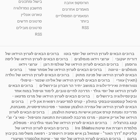
בישול ומתכונים
הורוסקופ אהבה
סודות בתאריך הלידה, משמעות חודש הלידה -
מחשבון נומרולוגיה
ינואר זינה ליבשיץ נומרולוגית
מאמרים אחרונים
טארוט אונליין
05:37
מאת
10 שנים
vod-galit
3,261 צפיות
המאמרים הפופולריים
ביותר
סרטונים חדשים
RSS
סרטונים מובילים
ליסה גרוסמן - המרכז לאימון התנהגותי - קשב
וריכוז ברעננה - הרצאת מבוא: אימון להצלחה של...
RSS
1:31:05
מאת
4 שנים
Shahar-vod
1,732 צפיות
מדיטציה בדמיון מודרך - היכרות עם האני הפנימי
ברוכים הבאים לערוץ הוידאו של יוסף בוטו
ברוכים הבאים לערוץ הוידאו של
דורית יעקובי
ערוצי וידאו מומלצים
ברוכים הבאים לערוץ הוידאו של ליסה
מאת
11 שנים
admin
3,644 צפיות
09:12
גרוסמן
ברוכים הבאים לערוץ הוידאו של שולמית רונן
ערוצי וידאו
מומלצים - טיוטה
ברוכים הבאים לערוץ הוידאו של אסתר שפר
ברוכים
הבאים לערוץ הוידאו של פנינה מתוק
ברוכים הבאים לערוץ הוידאו של וולדה
פנינה מתוק - מרכז "נתיב הלב" בהרצליה-
(תאיר) עוזרי
ברוכים הבאים לערוץ הוידאו של אליהו שכטר - טיפולי
מדיטציה-התחדשות
נטורופתיה ואירידיולוגיה במושב יתיר הר חברון ובירושלים
ברוכים הבאים
15:49
מאת
6 שנים
Shahar-vod
2,143 צפיות
לערוץ הוידאו של יוסי גולד - הדרכה לחיים טובים, לימוד וטיפול במוח אחד
ובקינסיולוגיה בירושלים
ברוכים הבאים לערוץ הוידאו של מרכז מדטאו -
מיכאל קונסטנטינובסקי בחולון - קורס למדיטציה רפואית און ליין
ברוכים
הבאים לערוץ הוידאו של עמירה הולצמן שמוטר - פסיכותרפיסטית, מאבחנת,
מדריכה ומנחת קורס אבחון אישיות בשיטת הולצמן.
ברוכים הבאים לערוץ
הוידאו של אריק איזנמן - מרכז מרכבה לאומנויות התנועה והטיפול - טאי צ'י וצ'י
קונג בהרצליה
ברוכים הבאים לערוץ הוידאו של נעמי גולדברג - מטפלת,
מלמדת ויוצרת את שיטת Iro Shiatsu
ברוכים הבאים לערוץ הוידאו של
קליניקת "דרך האור" - שמואל בן איש וסוניה רויטפרב - רפואה משלימה בקיבוץ
ברעם
ברוכים הבאים לערוץ הוידאו של יוסי שר - שיטת אלכסנדר ושיעורי