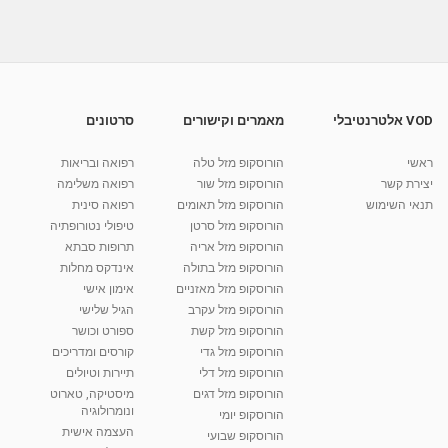
מאת
10 שנים
vod-galit
777 צפיות
04:12
המדריך להורים מתחילים: איך מתמודדים עם גזים
אצל...
04:20
מאת
9 שנים
vod-galit
553 צפיות
VOD אלטרנטיבלי
מאמרים וקישורים
סרטונים
איך להקל על גזים אצל תינוקות בעזרת
רפלקסולוגיה +...
ראשי
הורוסקופ מזל טלה
רפואה ובריאות
09:35
מאת
10 שנים
vod-galit
669 צפיות
יצירת קשר
הורוסקופ מזל שור
רפואה משלימה
תנאי השימוש
הורוסקופ מזל תאומים
רפואה סינית
קרין גורן - העוגה המתגלצ’ת ללא קמח
הורוסקופ מזל סרטן
טיפולי נטורופתיה
מאת
7 שנים
Shahar-vod
38.5k צפיות
הורוסקופ מזל אריה
תרופות סבתא
הורוסקופ מזל בתולה
אינדקס מחלות
10:17
הורוסקופ מזל מאזניים
אימון אישי
יוסי שר - מתמחה בשיטת אלכסנדר וטאי צ'י
הורוסקופ מזל עקרב
הגיל שלישי
ברחובות ובקיבוץ נען
הורוסקופ מזל קשת
ספורט וכושר
מאת
7 שנים
Shahar-vod
2,734 צפיות
הורוסקופ מזל גדי
קורסים ומדריכים
01:37
הורוסקופ מזל דלי
תיירות וטיולים
רנה רז-גילו -טיפול אנרגטי ויעוץ רוחני - נומרולוגית
הורוסקופ מזל דגים
מיסטיקה, טארוט
בגבעת שמואל
ונומרולוגיה
הורוסקופ יומי
01:46
מאת
5 שנים
Shahar-vod
2,309 צפיות
העצמה אישית
הורוסקופ שבועי