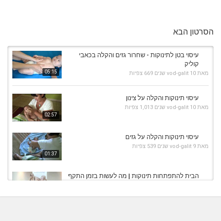
הסרטון הבא
עיסוי בטן לתינוקות - שחרור גזים והקלה בכאבי
קוליק
05:15
מאת
10 שנים
vod-galit
669 צפיות
עיסוי תינוקות והקלה על צינון
מאת
10 שנים
vod-galit
1,013 צפיות
02:57
עיסוי תינוקות והקלה על גזים
מאת
9 שנים
vod-galit
539 צפיות
01:37
הבית להתפתחות תינוקות | מה לעשות בזמן התקף
גזים
03:59
מאת
9 שנים
vod-galit
596 צפיות
התמודדות עם גזים (קוליק) וכאבי בטן אצל תינוקות