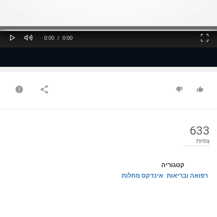
ss
Loaded
: 0%
0%
Play
Mute
Fullscreen
Current
Duration
0:00
/
0:00
Time
Time
633
צפיות
קטגוריה
רפואה ובריאות
אינדקס מחלות