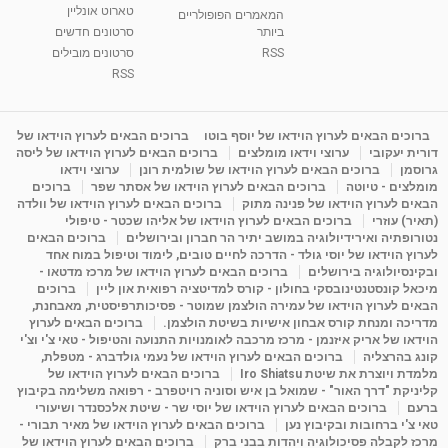
טארוט אונליין
05:37
מאת
10 שנים
vod-galit
3,263 צפיות
המאמרים הפופולריים
ביותר
סרטונים חדשים
RSS
סרטונים מובילים
ליסה גרוסמן - המרכז לאימון התנהגותי - קשב
וריכוז ברעננה - הרצאת מבוא: אימון להצלחה של...
RSS
1:31:05
מאת
4 שנים
Shahar-vod
1,736 צפיות
מדיטציה בדמיון מודרך - היכרות עם האני הפנימי
ברוכים הבאים לערוץ הוידאו של יוסף בוטו
ברוכים הבאים לערוץ הוידאו של
דורית יעקובי
ערוצי וידאו מומלצים
ברוכים הבאים לערוץ הוידאו של ליסה
מאת
11 שנים
admin
3,649 צפיות
09:12
גרוסמן
ברוכים הבאים לערוץ הוידאו של שולמית רונן
ערוצי וידאו
מומלצים - טיוטה
ברוכים הבאים לערוץ הוידאו של אסתר שפר
ברוכים
הבאים לערוץ הוידאו של פנינה מתוק
ברוכים הבאים לערוץ הוידאו של וולדה
פנינה מתוק - מרכז "נתיב הלב" בהרצליה-
(תאיר) עוזרי
ברוכים הבאים לערוץ הוידאו של אליהו שכטר - טיפולי
מדיטציה-התחדשות
נטורופתיה ואירידיולוגיה במושב יתיר הר חברון ובירושלים
ברוכים הבאים
15:49
מאת
6 שנים
Shahar-vod
2,146 צפיות
לערוץ הוידאו של יוסי גולד - הדרכה לחיים טובים, לימוד וטיפול במוח אחד
ובקינסיולוגיה בירושלים
ברוכים הבאים לערוץ הוידאו של מרכז מדטאו -
מיכאל קונסטנטינובסקי בחולון - קורס למדיטציה רפואית און ליין
ברוכים
הבאים לערוץ הוידאו של עמירה הולצמן שמוטר - פסיכותרפיסטית, מאבחנת,
מדריכה ומנחת קורס אבחון אישיות בשיטת הולצמן.
ברוכים הבאים לערוץ
הוידאו של אריק איזנמן - מרכז מרכבה לאומנויות התנועה והטיפול - טאי צ'י וצ'י
קונג בהרצליה
ברוכים הבאים לערוץ הוידאו של נעמי גולדברג - מטפלת,
מלמדת ויוצרת את שיטת Iro Shiatsu
ברוכים הבאים לערוץ הוידאו של
קליניקת "דרך האור" - שמואל בן איש וסוניה רויטפרב - רפואה משלימה בקיבוץ
ברעם
ברוכים הבאים לערוץ הוידאו של יוסי שר - שיטת אלכסנדר ושיעורי
טאי צ'י ברחובות ובקיבוץ נען
ברוכים הבאים לערוץ הוידאו של מאיר תבורי -
מרכז לקבלה פסיכולוגיה ויהדות בבני ברק
ברוכים הבאים לערוץ הוידאו של