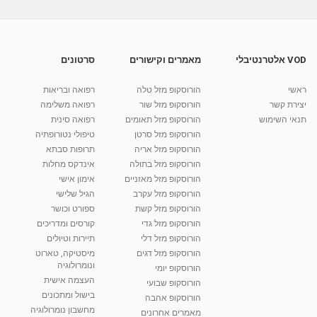
ליאת ירון - מתקשרת, מיסטיקנית המייעצת
באמצעות תקשור...
01:31
מאת
6 שנים
Shahar-vod
664 צפיות
VOD אלטרנטיבלי
מאמרים וקישורים
סרטונים
תקשור - שעור 1 - האם כל אדם יכול לתקשר? (עם
דר' ירון זפרן)
ראשי
הורוסקופ מזל טלה
רפואה ובריאות
10:36
מאת
10 שנים
vod-galit
566 צפיות
יצירת קשר
הורוסקופ מזל שור
רפואה משלימה
תנאי השימוש
הורוסקופ מזל תאומים
רפואה סינית
קרין גורן - העוגה המתגלצ’ת ללא קמח
הורוסקופ מזל סרטן
טיפולי נטורופתיה
מאת
7 שנים
Shahar-vod
38.5k צפיות
הורוסקופ מזל אריה
תרופות סבתא
הורוסקופ מזל בתולה
אינדקס מחלות
10:17
הורוסקופ מזל מאזניים
אימון אישי
יוסי שר - מתמחה בשיטת אלכסנדר וטאי צ'י
הורוסקופ מזל עקרב
הגיל שלישי
ברחובות ובקיבוץ נען
הורוסקופ מזל קשת
ספורט וכושר
מאת
7 שנים
Shahar-vod
2,738 צפיות
הורוסקופ מזל גדי
קורסים ומדריכים
01:37
הורוסקופ מזל דלי
תיירות וטיולים
רנה רז-גילו -טיפול אנרגטי ויעוץ רוחני - נומרולוגית
הורוסקופ מזל דגים
מיסטיקה, טארוט
בגבעת שמואל
ונומרולוגיה
הורוסקופ יומי
01:46
מאת
5 שנים
Shahar-vod
2,314 צפיות
העצמה אישית
הורוסקופ שבועי
בישול ומתכונים
הורוסקופ אהבה
סודות בתאריך הלידה, משמעות חודש הלידה -
מחשבון נומרולוגיה
ינואר זינה ליבשיץ נומרולוגית
מאמרים אחרונים