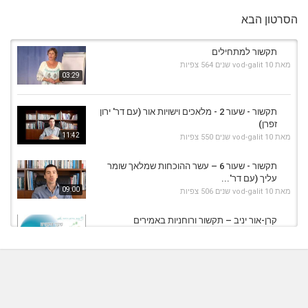
הסרטון הבא
תקשור למתחילים
מאת
10 שנים
vod-galit
564 צפיות
03:29
תקשור - שעור 2 - מלאכים וישויות אור (עם דר' ירון
זפרן)
11:42
מאת
10 שנים
vod-galit
550 צפיות
תקשור - שעור 6 – עשר ההוכחות שמלאך שומר
עליך (עם דר'...
09:00
מאת
10 שנים
vod-galit
506 צפיות
קרן-אור יניב – תקשור ורוחניות באמירים
ובאון-ליין-...
23:34
מאת
3 שנים
Shahar-vod
644 צפיות
תקשור - שעור 5 - איך מתקשרים? קורס עם דר' ירון
זפרן
11:45
מאת
10 שנים
vod-galit
524 צפיות