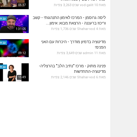
מאת
10 שנים
vod-galit
3,263 צפיות
05:37
ליסה גרוסמן - המרכז לאימון התנהגותי - קשב
נבחר
וריכוז ברעננה - הרצאת מבוא: אימון...
מאת
4 שנים
Shahar-vod
1,736 צפיות
1:31:05
מדיטציה בדמיון מודרך - היכרות עם האני
נבחר
הפנימי
מאת
11 שנים
admin
3,649 צפיות
09:12
פנינה מתוק - מרכז "נתיב הלב" בהרצליה-
נבחר
מדיטציה-התחדשות
מאת
6 שנים
Shahar-vod
2,146 צפיות
15:49