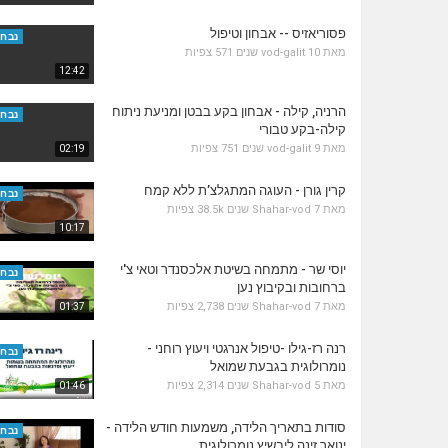
פסוריאזיס -- אבחון וטיפול
נבחר
מאת
10 שנים
vod-galit
571 צפיות
12:42
הרניה, קילה - אבחון בקע בבטן ומניעת ניתוח
נבחר
קילה-בקע טבורי
מאת
9 שנים
vod-galit
751 צפיות
02:19
קרין גורן - העוגה המתגלצ’ת ללא קמח
נבחר
מאת
7 שנים
Shahar-vod
38.5k צפיות
10:17
יוסי שר - מתמחה בשיטת אלכסנדר וטאי צ'י
נבחר
ברחובות ובקיבוץ נען
מאת
7 שנים
Shahar-vod
2,738 צפיות
01:37
רנה רז-גילו -טיפול אנרגטי ויעוץ רוחני -
נבחר
נומרולוגית בגבעת שמואל
מאת
5 שנים
Shahar-vod
2,314 צפיות
01:46
סודות בתאריך הלידה, משמעות חודש הלידה -
נבחר
ינואר זינה ליבשיץ נומרולוגית