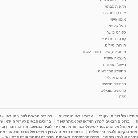
תרופות סבתא
אינדקס מחלות
אימון אישי
הגיל שלישי
ספורט וכושר
קורסים ומדריכים
תיירות וטיולים
מיסטיקה, טארוט ונומרולוגיה
העצמה אישית
בישול ומתכונים
מחשבון נומרולוגיה
טארוט אונליין
סרטונים חדשים
סרטונים מובילים
RSS
וידאו של דורית יעקובי
ערוצי וידאו מומלצים
ברוכים הבאים לערוץ הוידאו של
ה
ברוכים הבאים לערוץ הוידאו של אסתר שפר
ברוכים הבאים לערוץ הוידאו של
וידאו של אליהו שכטר - טיפולי נטורופתיה ואירידיולוגיה במושב יתיר הר חברון ובי
 אחד ובקינסיולוגיה בירושלים
ברוכים הבאים לערוץ הוידאו של מרכז מדטאו - מיכא
עמירה הולצמן שמוטר - פסיכותרפיסטית, מאבחנת, מדריכה ומנחת קורס אבחון אישי