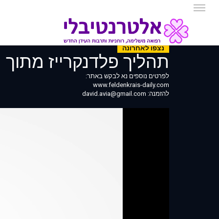
נצפו לאחרונה
תהליך פלדנקרייז מתוך הדי
לפרטים נוספים נא לבקש באתר:
www.feldenkrais-daily.com
להזמנה: david.avia@gmail.com