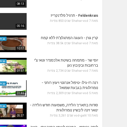
08:13
Feldenkrais - תרגיל פלדנקרייז
מאת
7 שנים
Shahar-vod
850 צפיות
05:16
קרין גורן - העוגה המתגלצ’ת ללא קמח
נבחר
מאת
7 שנים
Shahar-vod
38.5k צפיות
10:17
יוסי שר - מתמחה בשיטת אלכסנדר וטאי צ'י
נבחר
ברחובות ובקיבוץ נען
מאת
7 שנים
Shahar-vod
2,734 צפיות
01:37
רנה רז-גילו -טיפול אנרגטי ויעוץ רוחני -
נבחר
נומרולוגית בגבעת שמואל
מאת
5 שנים
Shahar-vod
2,309 צפיות
01:46
סודות בתאריך הלידה, משמעות חודש הלידה -
נבחר
ינואר זינה ליבשיץ נומרולוגית
מאת
10 שנים
vod-galit
3,261 צפיות
05:37