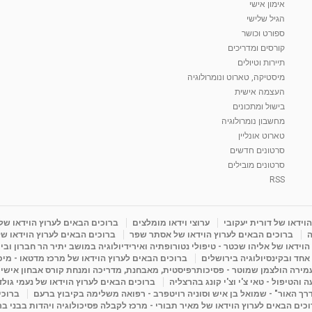
אימון אישי
הגיל שלישי
ספורט וכושר
קורסים ומדריכים
תיירות וטיולים
מיסטיקה, טארוט ונומרולוגיה
העצמה אישית
בישול ומתכונים
מחשבון נומרולוגיה
טארוט אונליין
סרטונים חדשים
סרטונים מובילים
RSS
וידאו של דורית יעקובי
ערוצי וידאו מומלצים
ברוכים הבאים לערוץ הוידאו של
ה
ברוכים הבאים לערוץ הוידאו של אסתר שפר
ברוכים הבאים לערוץ הוידאו של
וידאו של אליהו שכטר - טיפולי נטורופתיה ואירידיולוגיה במושב יתיר הר חברון ובי
 אחד ובקינסיולוגיה בירושלים
ברוכים הבאים לערוץ הוידאו של מרכז מדטאו - מיכא
עמירה הולצמן שמוטר - פסיכותרפיסטית, מאבחנת, מדריכה ומנחת קורס אבחון אישי
והטיפול - טאי צ'י וצ'י קונג בהרצליה
ברוכים הבאים לערוץ הוידאו של נעמי גול
דרך האור" - שמואל בן איש וסוניה רויטפרב - רפואה משלימה בקיבוץ ברעם
ברוכי
כים הבאים לערוץ הוידאו של מאיר תבורי - מרכז לקבלה פסיכולוגיה ויהדות בבני ב