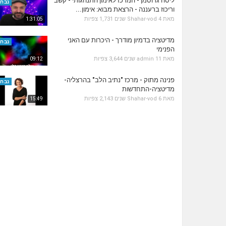
ליסה גרוסמן - המרכז לאימון התנהגותי - קשב
נבחר
וריכוז ברעננה - הרצאת מבוא: אימון...
מאת
4 שנים
Shahar-vod
1,731 צפיות
1:31:05
מדיטציה בדמיון מודרך - היכרות עם האני
נבחר
הפנימי
מאת
11 שנים
admin
3,644 צפיות
09:12
פנינה מתוק - מרכז "נתיב הלב" בהרצליה-
נבחר
מדיטציה-התחדשות
מאת
6 שנים
Shahar-vod
2,143 צפיות
15:49