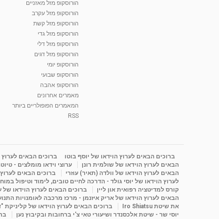
הורוסקופ מזל מאזניים
הורוסקופ מזל עקרב
הורוסקופ מזל קשת
הורוסקופ מזל גדי
הורוסקופ מזל דלי
הורוסקופ מזל דגים
הורוסקופ יומי
הורוסקופ שבועי
הורוסקופ אהבה
מאמרים אחרונים
המאמרים הפופולריים ביותר
RSS
ברוכים הבאים לערוץ הוידאו של יוסף בוטו
ברוכים הבאים לערוץ ה
הבאים לערוץ הוידאו של שולמית רונן
ערוצי וידאו מומלצים - טיוט
הבאים לערוץ הוידאו של וולדה (תאיר) עוזרי
ברוכים הבאים לערוץ ה
לערוץ הוידאו של יוסי גולד - הדרכה לחיים טובים, לימוד וטיפול במוח
קורס למדיטציה רפואית און ליין
ברוכים הבאים לערוץ הוידאו של 
הבאים לערוץ הוידאו של אריק איזנמן - מרכז מרכבה לאומנויות התנועה 
את שיטת Iro Shiatsu
ברוכים הבאים לערוץ הוידאו של קליניקת "
יוסי שר - שיטת אלכסנדר ושיעורי טאי צ'י ברחובות ובקיבוץ נען
ברו