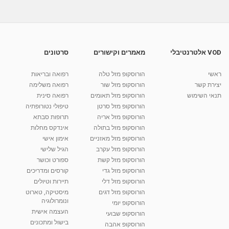
06:33
איך לשפר את הכנת שיעורי הבית בילדים עם
הפרעות קשב...
13:13
מאת
11 שנים
vod-galit
622 צפיות
VOD אלטרנטיבלי
מאמרים וקישורים
סרטונים
סמדר סלע - ערוץ 10 - הדרכת הורים - לצאת
מהשגרה
ראשי
הורוסקופ מזל טלה
רפואה ובריאות
06:29
מאת
10 שנים
vod-galit
483 צפיות
יצירת קשר
הורוסקופ מזל שור
רפואה משלימה
תנאי השימוש
הורוסקופ מזל תאומים
רפואה סינית
קרין גורן - העוגה המתגלצ’ת ללא קמח
הורוסקופ מזל סרטן
טיפולי נטורופתיה
מאת
7 שנים
Shahar-vod
38.5k צפיות
הורוסקופ מזל אריה
תרופות סבתא
הורוסקופ מזל בתולה
אינדקס מחלות
10:17
הורוסקופ מזל מאזניים
אימון אישי
יוסי שר - מתמחה בשיטת אלכסנדר וטאי צ'י
הורוסקופ מזל עקרב
הגיל שלישי
ברחובות ובקיבוץ נען
הורוסקופ מזל קשת
ספורט וכושר
מאת
7 שנים
Shahar-vod
2,738 צפיות
הורוסקופ מזל גדי
קורסים ומדריכים
01:37
הורוסקופ מזל דלי
תיירות וטיולים
רנה רז-גילו -טיפול אנרגטי ויעוץ רוחני - נומרולוגית
הורוסקופ מזל דגים
מיסטיקה, טארוט
בגבעת שמואל
ונומרולוגיה
הורוסקופ יומי
01:46
מאת
5 שנים
Shahar-vod
2,315 צפיות
העצמה אישית
הורוסקופ שבועי
בישול ומתכונים
הורוסקופ אהבה
סודות בתאריך הלידה, משמעות חודש הלידה -