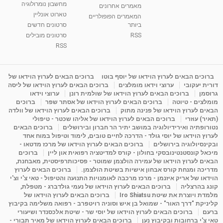
מחשבון נומרולוגיה
ינואר זינה ליבשיץ נומרולוגית
מאמרים אחרונים
טארוט אונליין
05:37
מאת
10 שנים
vod-galit
3,264 צפיות
המאמרים הפופולריים
ביותר
סרטונים חדשים
RSS
סרטונים מובילים
ליסה גרוסמן - המרכז לאימון התנהגותי - קשב
וריכוז ברעננה - הרצאת מבוא: אימון להצלחה של...
RSS
1:31:05
מאת
4 שנים
Shahar-vod
1,737 צפיות
מדיטציה בדמיון מודרך - היכרות עם האני הפנימי
ברוכים הבאים לערוץ הוידאו של יוסף בוטו
ברוכים הבאים לערוץ הוידאו של
דורית יעקובי
ערוצי וידאו מומלצים
ברוכים הבאים לערוץ הוידאו של ליסה
מאת
11 שנים
admin
3,650 צפיות
09:12
גרוסמן
ברוכים הבאים לערוץ הוידאו של שולמית רונן
ערוצי וידאו
מומלצים - טיוטה
ברוכים הבאים לערוץ הוידאו של אסתר שפר
ברוכים
הבאים לערוץ הוידאו של פנינה מתוק
ברוכים הבאים לערוץ הוידאו של וולדה
פנינה מתוק - מרכז "נתיב הלב" בהרצליה-
(תאיר) עוזרי
ברוכים הבאים לערוץ הוידאו של אליהו שכטר - טיפולי
מדיטציה-התחדשות
נטורופתיה ואירידיולוגיה במושב יתיר הר חברון ובירושלים
ברוכים הבאים
15:49
מאת
6 שנים
Shahar-vod
2,146 צפיות
לערוץ הוידאו של יוסי גולד - הדרכה לחיים טובים, לימוד וטיפול במוח אחד
ובקינסיולוגיה בירושלים
ברוכים הבאים לערוץ הוידאו של מרכז מדטאו -
מיכאל קונסטנטינובסקי בחולון - קורס למדיטציה רפואית און ליין
ברוכים
הבאים לערוץ הוידאו של עמירה הולצמן שמוטר - פסיכותרפיסטית, מאבחנת,
מדריכה ומנחת קורס אבחון אישיות בשיטת הולצמן.
ברוכים הבאים לערוץ
הוידאו של אריק איזנמן - מרכז מרכבה לאומנויות התנועה והטיפול - טאי צ'י וצ'י
קונג בהרצליה
ברוכים הבאים לערוץ הוידאו של נעמי גולדברג - מטפלת,
מלמדת ויוצרת את שיטת Iro Shiatsu
ברוכים הבאים לערוץ הוידאו של
קליניקת "דרך האור" - שמואל בן איש וסוניה רויטפרב - רפואה משלימה בקיבוץ
ברעם
ברוכים הבאים לערוץ הוידאו של יוסי שר - שיטת אלכסנדר ושיעורי
טאי צ'י ברחובות ובקיבוץ נען
ברוכים הבאים לערוץ הוידאו של מאיר תבורי -