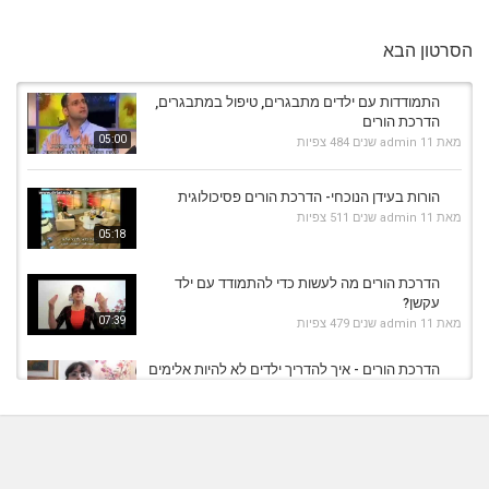
הסרטון הבא
התמודדות עם ילדים מתבגרים, טיפול במתבגרים,
הדרכת הורים
05:00
מאת
11 שנים
admin
484 צפיות
הורות בעידן הנוכחי- הדרכת הורים פסיכולוגית
מאת
11 שנים
admin
511 צפיות
05:18
הדרכת הורים מה לעשות כדי להתמודד עם ילד
עקשן?
07:39
מאת
11 שנים
admin
479 צפיות
הדרכת הורים - איך להדריך ילדים לא להיות אלימים
מאת
10 שנים
vod-galit
545 צפיות
04:58
הדרכת הורים- איך לנהוג נכון בריבים בין אחים
מאת
10 שנים
vod-galit
381 צפיות