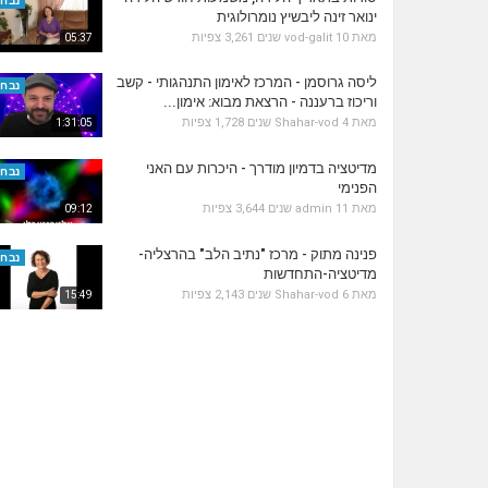
נבחר
ינואר זינה ליבשיץ נומרולוגית
מאת
10 שנים
vod-galit
3,261 צפיות
05:37
ליסה גרוסמן - המרכז לאימון התנהגותי - קשב
נבחר
וריכוז ברעננה - הרצאת מבוא: אימון...
מאת
4 שנים
Shahar-vod
1,728 צפיות
1:31:05
מדיטציה בדמיון מודרך - היכרות עם האני
נבחר
הפנימי
מאת
11 שנים
admin
3,644 צפיות
09:12
פנינה מתוק - מרכז "נתיב הלב" בהרצליה-
נבחר
מדיטציה-התחדשות
מאת
6 שנים
Shahar-vod
2,143 צפיות
15:49