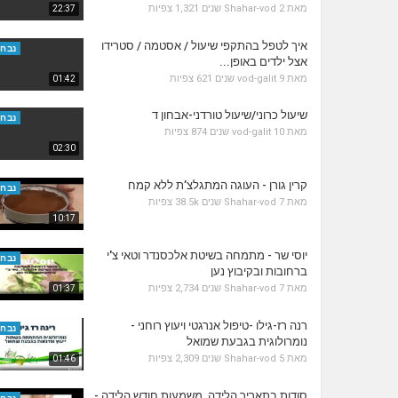
מאת
2 שנים
Shahar-vod
1,321 צפיות
22:37
איך לטפל בהתקפי שיעול / אסטמה / סטרידו
נבחר
אצל ילדים באופן...
מאת
9 שנים
vod-galit
621 צפיות
01:42
שיעול כרוני/שיעול טורדני-אבחון ד
נבחר
מאת
10 שנים
vod-galit
874 צפיות
02:30
קרין גורן - העוגה המתגלצ’ת ללא קמח
נבחר
מאת
7 שנים
Shahar-vod
38.5k צפיות
10:17
יוסי שר - מתמחה בשיטת אלכסנדר וטאי צ'י
נבחר
ברחובות ובקיבוץ נען
מאת
7 שנים
Shahar-vod
2,734 צפיות
01:37
רנה רז-גילו -טיפול אנרגטי ויעוץ רוחני -
נבחר
נומרולוגית בגבעת שמואל
מאת
5 שנים
Shahar-vod
2,309 צפיות
01:46
סודות בתאריך הלידה, משמעות חודש הלידה -