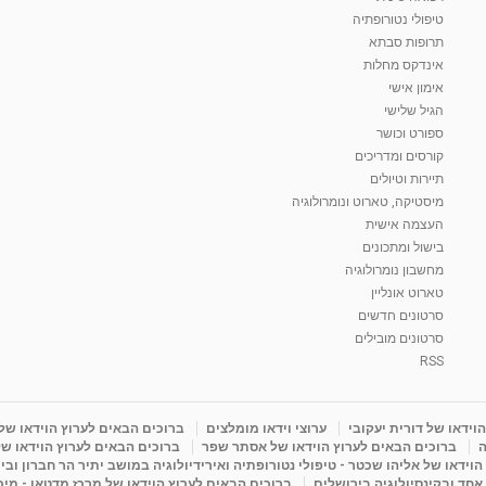
טיפולי נטורופתיה
תרופות סבתא
אינדקס מחלות
אימון אישי
הגיל שלישי
ספורט וכושר
קורסים ומדריכים
תיירות וטיולים
מיסטיקה, טארוט ונומרולוגיה
העצמה אישית
בישול ומתכונים
מחשבון נומרולוגיה
טארוט אונליין
סרטונים חדשים
סרטונים מובילים
RSS
וידאו של דורית יעקובי
ערוצי וידאו מומלצים
ברוכים הבאים לערוץ הוידאו של
ה
ברוכים הבאים לערוץ הוידאו של אסתר שפר
ברוכים הבאים לערוץ הוידאו של
וידאו של אליהו שכטר - טיפולי נטורופתיה ואירידיולוגיה במושב יתיר הר חברון ובי
 אחד ובקינסיולוגיה בירושלים
ברוכים הבאים לערוץ הוידאו של מרכז מדטאו - מיכא