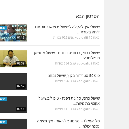
הסרטון הבא
שיעול: איך להקל על שיעול יבש או רטוב עם
נבחר
ליחה בעזרת...
מאת
10 שנים
vod-galit
925 צפיות
01:18
שיעול כרוני , ברונכיט כרונית - שיעול מתמשך -
טיפול טבעי
מאת
9 שנים
vod-galit
634 צפיות
02:39
טיפ 50 סטרידור בקיץ, שיעול נבחני
מאת
9 שנים
vod-galit
826 צפיות
02:52
שיעול כרוני, סלעית דפנה - טיפול בשיעול
נבחר
אקוטי בתינוקות...
מאת
9 שנים
vod-galit
611 צפיות
02:44
טלי אמזלג – נשימה אל האור - איך נשימה
נבחר
נכונה יכולה...