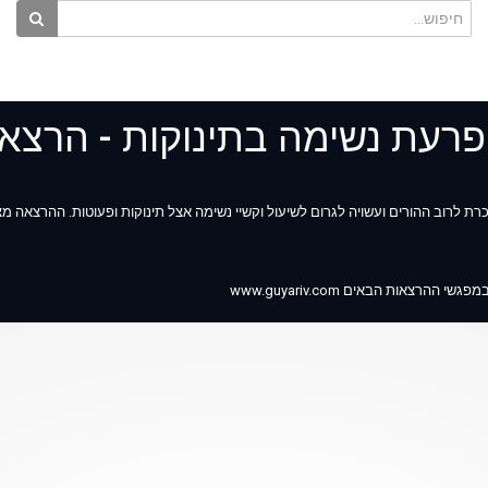
הפרעת נשימה בתינוקות - הרצא
רת לרוב ההורים ועשויה לגרום לשיעול וקשיי נשימה אצל תינוקות ופעוטות. ההרצאה מ
צאות הבאים www.guyariv.com