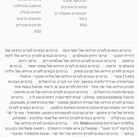
הורוסקופ אהבה
סודות בתאריך הלידה, משמעות חודש הלידה -
מחשבון נומרולוגיה
ינואר זינה ליבשיץ נומרולוגית
מאמרים אחרונים
טארוט אונליין
05:37
מאת
10 שנים
vod-galit
3,261 צפיות
המאמרים הפופולריים
ביותר
סרטונים חדשים
RSS
סרטונים מובילים
ליסה גרוסמן - המרכז לאימון התנהגותי - קשב
וריכוז ברעננה - הרצאת מבוא: אימון להצלחה של...
RSS
1:31:05
מאת
4 שנים
Shahar-vod
1,719 צפיות
מדיטציה בדמיון מודרך - היכרות עם האני הפנימי
ברוכים הבאים לערוץ הוידאו של יוסף בוטו
ברוכים הבאים לערוץ הוידאו של
דורית יעקובי
ערוצי וידאו מומלצים
ברוכים הבאים לערוץ הוידאו של ליסה
מאת
11 שנים
admin
3,644 צפיות
09:12
גרוסמן
ברוכים הבאים לערוץ הוידאו של שולמית רונן
ערוצי וידאו
מומלצים - טיוטה
ברוכים הבאים לערוץ הוידאו של אסתר שפר
ברוכים
הבאים לערוץ הוידאו של פנינה מתוק
ברוכים הבאים לערוץ הוידאו של וולדה
פנינה מתוק - מרכז "נתיב הלב" בהרצליה-
(תאיר) עוזרי
ברוכים הבאים לערוץ הוידאו של אליהו שכטר - טיפולי
מדיטציה-התחדשות
נטורופתיה ואירידיולוגיה במושב יתיר הר חברון ובירושלים
ברוכים הבאים
15:49
מאת
6 שנים
Shahar-vod
2,143 צפיות
לערוץ הוידאו של יוסי גולד - הדרכה לחיים טובים, לימוד וטיפול במוח אחד
ובקינסיולוגיה בירושלים
ברוכים הבאים לערוץ הוידאו של מרכז מדטאו -
מיכאל קונסטנטינובסקי בחולון - קורס למדיטציה רפואית און ליין
ברוכים
הבאים לערוץ הוידאו של עמירה הולצמן שמוטר - פסיכותרפיסטית, מאבחנת,
מדריכה ומנחת קורס אבחון אישיות בשיטת הולצמן.
ברוכים הבאים לערוץ
הוידאו של אריק איזנמן - מרכז מרכבה לאומנויות התנועה והטיפול - טאי צ'י וצ'י
קונג בהרצליה
ברוכים הבאים לערוץ הוידאו של נעמי גולדברג - מטפלת,
מלמדת ויוצרת את שיטת Iro Shiatsu
ברוכים הבאים לערוץ הוידאו של
קליניקת "דרך האור" - שמואל בן איש וסוניה רויטפרב - רפואה משלימה בקיבוץ
ברעם
ברוכים הבאים לערוץ הוידאו של יוסי שר - שיטת אלכסנדר ושיעורי