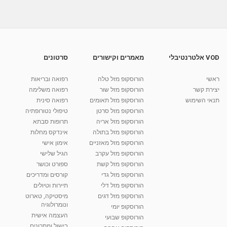
04:51
קורס הכנה ללידה - שיאצו לזירוז לידה
מאת
10 שנים
vod-galit
594 צפיות
02:21
VOD אלטרנטיבלי
מאמרים וקישורים
סרטונים
טיפול שיאצו בהריון
ראשי
הורוסקופ מזל טלה
רפואה ובריאות
מאת
10 שנים
vod-galit
503 צפיות
04:51
יצירת קשר
הורוסקופ מזל שור
רפואה משלימה
תנאי השימוש
הורוסקופ מזל תאומים
רפואה סינית
קרין גורן - העוגה המתגלצ’ת ללא קמח
הורוסקופ מזל סרטן
טיפולי נטורופתיה
מאת
7 שנים
Shahar-vod
38.5k צפיות
הורוסקופ מזל אריה
תרופות סבתא
הורוסקופ מזל בתולה
אינדקס מחלות
10:17
הורוסקופ מזל מאזניים
אימון אישי
יוסי שר - מתמחה בשיטת אלכסנדר וטאי צ'י
הורוסקופ מזל עקרב
הגיל שלישי
ברחובות ובקיבוץ נען
הורוסקופ מזל קשת
ספורט וכושר
מאת
7 שנים
Shahar-vod
2,734 צפיות
הורוסקופ מזל גדי
קורסים ומדריכים
01:37
הורוסקופ מזל דלי
תיירות וטיולים
רנה רז-גילו -טיפול אנרגטי ויעוץ רוחני - נומרולוגית
הורוסקופ מזל דגים
מיסטיקה, טארוט
בגבעת שמואל
ונומרולוגיה
הורוסקופ יומי
01:46
מאת
5 שנים
Shahar-vod
2,309 צפיות
העצמה אישית
הורוסקופ שבועי
בישול ומתכונים