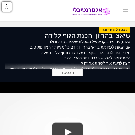
נצפו לאחרונה
שיאצו בהריון והכנת הגוף ללידה
שלום, אני מירב קריספיל מטפלת שיאצו בכירה ודולה .
אם הגעת לכאן את בודאי בהריון וקודם כל מגיע לך המון מזל טוב .
הייתי רוצה לדבר אתך בקצרה על הכנת הגוף ללידה ועל כך
שאת יכולה להרגיש הרבה יותר בהריון שלך
רוצה לדעת איך לעשות את זה ?
אני בעד להיות קשובה לגוף שלך... לבחון מה הצרכים שלו ... ולראות איך אפשר
הצג עוד
להכין את הגוף כדי שתהיה לך לידה קלה וזורמת .
מזמינה אותך להיכנס לאתר שלי, להירשם ולקבל את סדרת ההדרכות שהכנתי
עבורך. תרגילים פשוטים שתוכלי ליישם בעצמך.
את יכולה להרגיש הרבה יותר טוב במהלך ההריון שלך. היכנסי לקישור
https://doula4life.com/pregnancy-shiatsu-treatment/