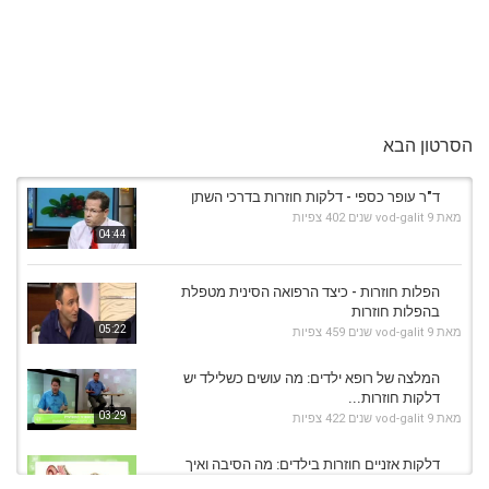
הסרטון הבא
ד"ר עופר כספי - דלקות חוזרות בדרכי השתן
מאת
9 שנים
vod-galit
402 צפיות
04:44
הפלות חוזרות - כיצד הרפואה הסינית מטפלת
בהפלות חוזרות
05:22
מאת
9 שנים
vod-galit
459 צפיות
המלצה של רופא ילדים: מה עושים כשלילד יש
דלקות חוזרות...
03:29
מאת
9 שנים
vod-galit
422 צפיות
דלקות אזניים חוזרות בילדים: מה הסיבה ואיך
מטפלים?