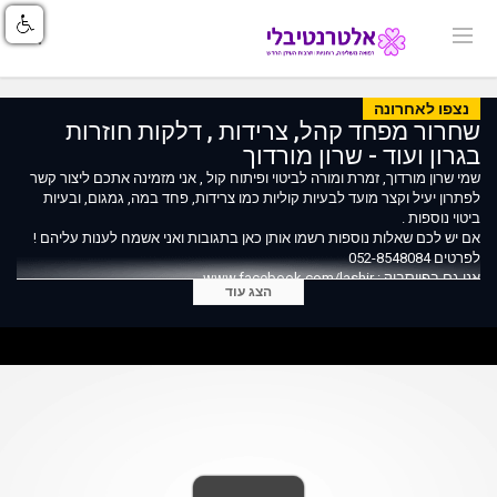
נצפו לאחרונה
שחרור מפחד קהל, צרידות , דלקות חוזרות
בגרון ועוד - שרון מורדוך
שמי שרון מורדוך, זמרת ומורה לביטוי ופיתוח קול , אני מזמינה אתכם ליצור קשר
לפתרון יעיל וקצר מועד לבעיות קוליות כמו צרידות, פחד במה, גמגום, ובעיות
ביטוי נוספות .
אם יש לכם שאלות נוספות רשמו אותן כאן בתגובות ואני אשמח לענות עליהם !
לפרטים 052-8548084
אני גם בפייסבוק : www.facebook.com/lashir
הצג עוד
פיתוח קול
שרון מורדוך
אודישן כוכב נולד
איך לשיר יפה