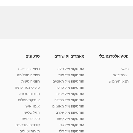
03:54
מאת
9 שנים
vod-galit
450 צפיות
פתרון טבעי לבעיות באוזניים: דלקות, סחרחורות,
שיווי...
07:52
מאת
11 שנים
vod-galit
869 צפיות
20 שניות עם ד"ר אוז: כך תמנעו דלקות חוזרות
בדרכי השתן
00:22
מאת
9 שנים
vod-galit
525 צפיות
VOD אלטרנטיבלי
מאמרים וקישורים
סרטונים
דלקות חוזרות בנרתיק - דיין מדיקל סנטר
ראשי
הורוסקופ מזל טלה
רפואה ובריאות
מאת
9 שנים
vod-galit
495 צפיות
01:36
יצירת קשר
הורוסקופ מזל שור
רפואה משלימה
תנאי השימוש
הורוסקופ מזל תאומים
רפואה סינית
קרין גורן - העוגה המתגלצ’ת ללא קמח
הורוסקופ מזל סרטן
טיפולי נטורופתיה
מאת
7 שנים
Shahar-vod
38.5k צפיות
הורוסקופ מזל אריה
תרופות סבתא
הורוסקופ מזל בתולה
אינדקס מחלות
10:17
הורוסקופ מזל מאזניים
אימון אישי
יוסי שר - מתמחה בשיטת אלכסנדר וטאי צ'י
הורוסקופ מזל עקרב
הגיל שלישי
ברחובות ובקיבוץ נען
הורוסקופ מזל קשת
ספורט וכושר
מאת
7 שנים
Shahar-vod
2,738 צפיות
הורוסקופ מזל גדי
קורסים ומדריכים
01:37
הורוסקופ מזל דלי
תיירות וטיולים