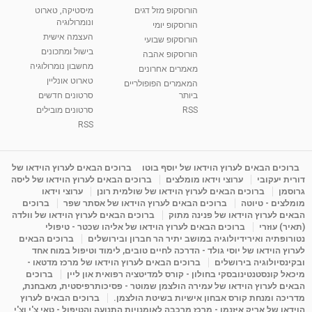
רנה רז-גילו -טיפול אנרגטי ויעוץ רוחני - נומרולוגית
הורוסקופ מזל דגים
מיסטיקה, טארוט
בגבעת שמואל
ונומרולוגיה
הורוסקופ יומי
01:46
מאת
5 שנים
Shahar-vod
2,314 צפיות
העצמה אישית
הורוסקופ שבועי
בישול ומתכונים
הורוסקופ אהבה
סודות בתאריך הלידה, משמעות חודש הלידה -
מחשבון נומרולוגיה
ינואר זינה ליבשיץ נומרולוגית
מאמרים אחרונים
טארוט אונליין
05:37
מאת
10 שנים
vod-galit
3,262 צפיות
המאמרים הפופולריים
ביותר
סרטונים חדשים
RSS
סרטונים מובילים
ליסה גרוסמן - המרכז לאימון התנהגותי - קשב
וריכוז ברעננה - הרצאת מבוא: אימון להצלחה של...
RSS
1:31:05
מאת
4 שנים
Shahar-vod
1,736 צפיות
מדיטציה בדמיון מודרך - היכרות עם האני הפנימי
ברוכים הבאים לערוץ הוידאו של יוסף בוטו
ברוכים הבאים לערוץ הוידאו של
דורית יעקובי
ערוצי וידאו מומלצים
ברוכים הבאים לערוץ הוידאו של ליסה
מאת
11 שנים
admin
3,648 צפיות
09:12
גרוסמן
ברוכים הבאים לערוץ הוידאו של שולמית רונן
ערוצי וידאו
מומלצים - טיוטה
ברוכים הבאים לערוץ הוידאו של אסתר שפר
ברוכים
הבאים לערוץ הוידאו של פנינה מתוק
ברוכים הבאים לערוץ הוידאו של וולדה
פנינה מתוק - מרכז "נתיב הלב" בהרצליה-
(תאיר) עוזרי
ברוכים הבאים לערוץ הוידאו של אליהו שכטר - טיפולי
מדיטציה-התחדשות
נטורופתיה ואירידיולוגיה במושב יתיר הר חברון ובירושלים
ברוכים הבאים
15:49
מאת
6 שנים
Shahar-vod
2,146 צפיות
לערוץ הוידאו של יוסי גולד - הדרכה לחיים טובים, לימוד וטיפול במוח אחד
ובקינסיולוגיה בירושלים
ברוכים הבאים לערוץ הוידאו של מרכז מדטאו -
מיכאל קונסטנטינובסקי בחולון - קורס למדיטציה רפואית און ליין
ברוכים
הבאים לערוץ הוידאו של עמירה הולצמן שמוטר - פסיכותרפיסטית, מאבחנת,
מדריכה ומנחת קורס אבחון אישיות בשיטת הולצמן.
ברוכים הבאים לערוץ
הוידאו של אריק איזנמן - מרכז מרכבה לאומנויות התנועה והטיפול - טאי צ'י וצ'י