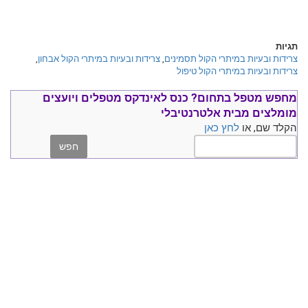
כוכב נולד
זמרת
זמר
פחד במה
תגיות
פחד קהל
צרידות ובעיות במיתרי הקול תסמינים
,
צרידות ובעיות במיתרי הקול אבחון
,
דלקת גרון
צרידות ובעיות במיתרי הקול טיפול
דלקת בגרון
מחפש מטפל בתחום?
כנס ל
אינדקס מטפלים ויועצים
מומלצים
מבית אלטרנטיבלי
הקלד שם, או
לחץ כאן